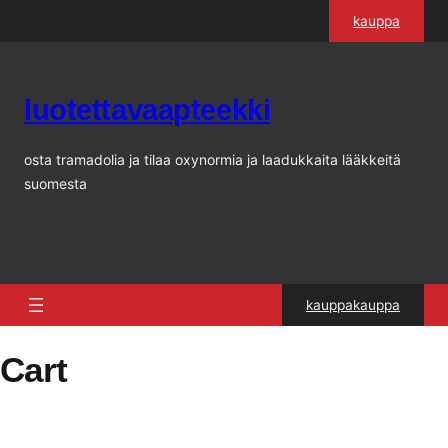
Siirry
kauppa
sisältöön
luotettavaapteekki
osta tramadolia ja tilaa oxynormia ja laadukkaita lääkkeitä
suomesta
kauppakauppa
Cart