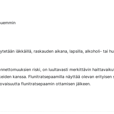
kauemmin
ytetään iäkkäillä, raskauden aikana, lapsilla, alkoholi- tai huu
nnettomuuksien riski, on luultavasti merkittävin haittavaiku
keiden kanssa. Flunitratsepaamilla näyttää olevan erityisen 
rovaisuutta flunitratsepaamin ottamisen jälkeen.