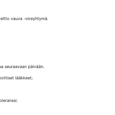
veltto vauva -oireyhtymä.
kua seuraavaan päivään.
ottiset lääkkeet;
oleranssi.