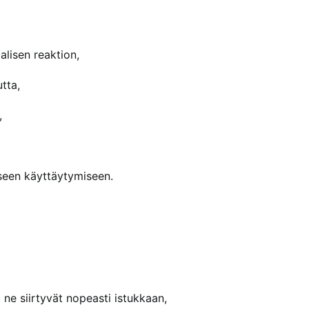
alisen reaktion,
tta,
,
iseen käyttäytymiseen.
si ne siirtyvät nopeasti istukkaan,