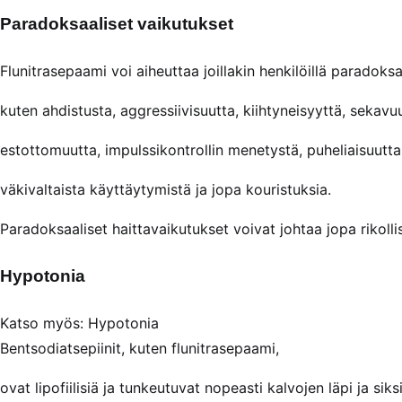
Paradoksaaliset vaikutukset
Flunitrasepaami voi aiheuttaa joillakin henkilöillä paradoksa
kuten ahdistusta, aggressiivisuutta, kiihtyneisyyttä, sekavuu
estottomuutta, impulssikontrollin menetystä, puheliaisuutta
väkivaltaista käyttäytymistä ja jopa kouristuksia.
Paradoksaaliset haittavaikutukset voivat johtaa jopa rikoll
Hypotonia
Katso myös: Hypotonia
Bentsodiatsepiinit, kuten flunitrasepaami,
ovat lipofiilisiä ja tunkeutuvat nopeasti kalvojen läpi ja sik