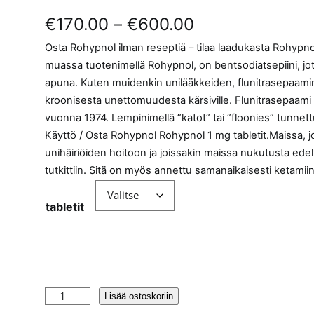
H
€
170.00
–
€
600.00
Osta Rohypnol ilman reseptiä – tilaa laadukasta Rohyp
i
muassa tuotenimellä Rohypnol, on bentsodiatsepiini, j
n
apuna. Kuten muidenkin unilääkkeiden, flunitrasepaamin
kroonisesta unettomuudesta kärsiville. Flunitrasepaami pa
t
vuonna 1974. Lempinimellä ”katot” tai ”floonies” tunnett
Käyttö / Osta Rohypnol Rohypnol 1 mg tabletit.Maissa, jo
a
unihäiriöiden hoitoon ja joissakin maissa nukutusta edel
l
tutkittiin. Sitä on myös annettu samanaikaisesti ketamiinia
u
tabletit
o
k
k
R
Lisää ostoskoriin