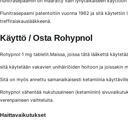
flunitrasepaamin on määrätty vain lyhytaikaiseen käyttöön 
Flunitrasepaami patentoitiin vuonna 1962 ja sitä käytettiin 
treffiraiskauslääkkeenä.
Käyttö / Osta Rohypnol
Rohypnol 1 mg tabletit.Maissa, joissa tätä lääkettä käytetä
sitä käytetään vakavien unihäiriöiden hoitoon ja joissakin m
Sitä on myös annettu samanaikaisesti ketamiinia käyttäville 
Rohypnol vähentää nukutusaineen (ketamiinin) sivuvaikutu
verenpaineen vaihteluita.
Haittavaikutukset