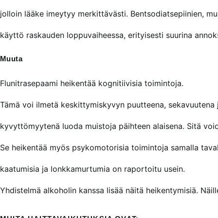
jolloin lääke imeytyy merkittävästi. Bentsodiatsepiinien, m
käyttö raskauden loppuvaiheessa, erityisesti suurina annok
Muuta
Flunitrasepaami heikentää kognitiivisia toimintoja.
Tämä voi ilmetä keskittymiskyvyn puutteena, sekavuutena 
kyvyttömyytenä luoda muistoja päihteen alaisena. Sitä voi
Se heikentää myös psykomotorisia toimintoja samalla tavall
kaatumisia ja lonkkamurtumia on raportoitu usein.
Yhdistelmä alkoholin kanssa lisää näitä heikentymisiä. Näill