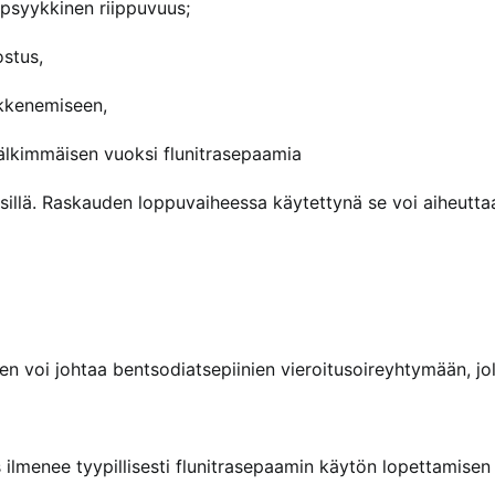
 psyykkinen riippuvuus;
ostus,
ikkenemiseen,
älkimmäisen vuoksi flunitrasepaamia
isillä. Raskauden loppuvaiheessa käytettynä se voi aiheutta
n voi johtaa bentsodiatsepiinien vieroitusoireyhtymään, jo
menee tyypillisesti flunitrasepaamin käytön lopettamisen 