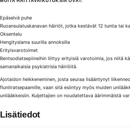
MUITA HAITTAVAIKUTUKSIA OVAT:
Epäselvä puhe
Ruoansulatuskanavan häiriöt, jotka kestävät 12 tuntia tai 
Oksentelu
Hengityslama suurilla annoksilla
Erityisvarotoimet
Bentsodiatsepiineihin liittyy erityisiä varotoimia, jos niitä kä
samanaikaisia ​​psykiatrisia häiriöitä.
Ajotaidon heikkeneminen, josta seuraa lisääntynyt liikenneo
flunitratsepaamille, vaan sitä esiintyy myös muiden unilääk
unilääkkeisiin. Kuljettajien on noudatettava äärimmäistä va
Lisätiedot