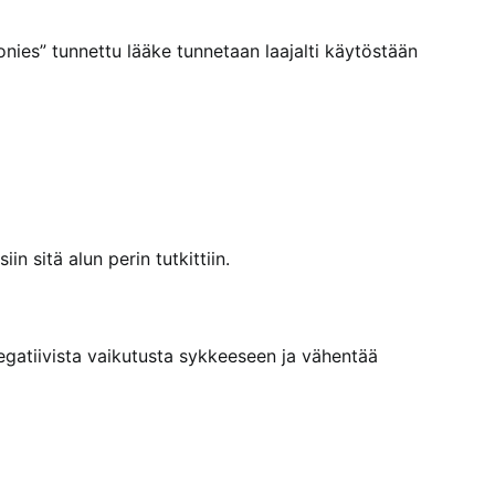
oonies” tunnettu lääke tunnetaan laajalti käytöstään
n sitä alun perin tutkittiin.
egatiivista vaikutusta sykkeeseen ja vähentää