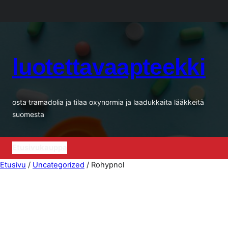
Siirry
sisältöön
luotettavaapteekki
osta tramadolia ja tilaa oxynormia ja laadukkaita lääkkeitä
suomesta
Etusivu
kauppa
Etusivu
/
Uncategorized
/ Rohypnol