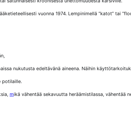
tai satunnaisesti kroonisesta unettomuudesta kärsiville.
6
lääketieteellisesti vuonna 1974. Lempinimellä ”katot” tai ”fl
0
0
.
0
än,
0
aissa nukutusta edeltävänä aineena. Näihin käyttötarkoituksii
potilaille.
ksia,
m
ikä vähentää sekavuutta heräämistilassa, vähentää n