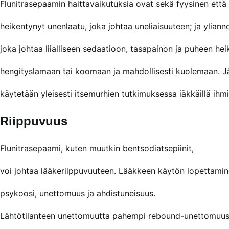
Flunitrasepaamin haittavaikutuksia ovat sekä fyysinen että
heikentynyt unenlaatu, joka johtaa uneliaisuuteen; ja yliann
joka johtaa liialliseen sedaatioon, tasapainon ja puheen he
hengityslamaan tai koomaan ja mahdollisesti kuolemaan. J
käytetään yleisesti itsemurhien tutkimuksessa iäkkäillä ihm
Riippuvuus
Flunitrasepaami, kuten muutkin bentsodiatsepiinit,
voi johtaa lääkeriippuvuuteen. Lääkkeen käytön lopettamine
psykoosi, unettomuus ja ahdistuneisuus.
Lähtötilanteen unettomuutta pahempi rebound-unettomuus il