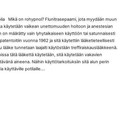
nolia Mikä on rohypnol? Flunitrasepaami, jota myydään muun
ota käytetään vaikean unettomuuden hoitoon ja anestesian
 on määrätty vain lyhytaikaiseen käyttöön tai satunnaisesti
tentoitiin vuonna 1962 ja sitä käytettiin lääketieteellisesti
u lääke tunnetaan laajalti käytöstään treffiraiskauslääkkeenä.
issa tätä lääkettä käytetään, sitä käytetään vakavien
tävänä aineena. Näihin käyttötarkoituksiin sitä alun perin
 käyttäville potilaille.…