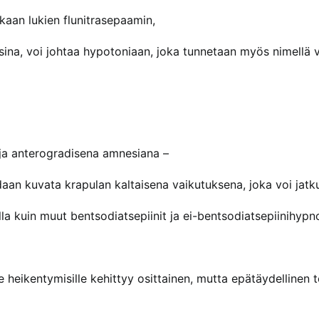
ukaan lukien flunitrasepaamin,
sina, voi johtaa hypotoniaan, joka tunnetaan myös nimellä 
ja anterogradisena amnesiana –
daan kuvata krapulan kaltaisena vaikutuksena, joka voi jat
a kuin muut bentsodiatsepiinit ja ei-bentsodiatsepiinihypno
e heikentymisille kehittyy osittainen, mutta epätäydellinen t