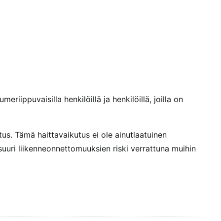
meriippuvaisilla henkilöillä ja henkilöillä, joilla on
tus. Tämä haittavaikutus ei ole ainutlaatuinen
suuri liikenneonnettomuuksien riski verrattuna muihin