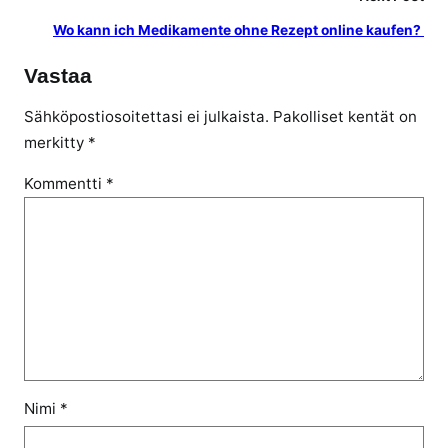
v
Wo kann ich Medikamente ohne Rezept online kaufen?
e
r
Vastaa
k
o
Sähköpostiosoitettasi ei julkaista.
Pakolliset kentät on
s
merkitty
*
s
a
Kommentti
*
Nimi
*