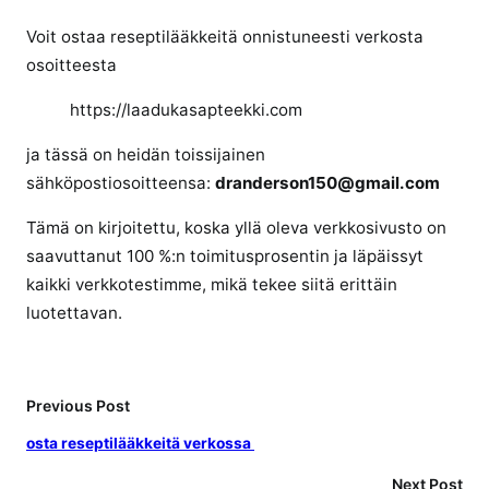
i
k
Voit ostaa reseptilääkkeitä onnistuneesti verkosta
k
osoitteesta
a
a
https://laadukasapteekki.com
o
ja tässä on heidän toissijainen
s
sähköpostiosoitteensa:
dranderson150@gmail.com
t
a
Tämä on kirjoitettu, koska yllä oleva verkkosivusto on
a
saavuttanut 100 %:n toimitusprosentin ja läpäissyt
l
kaikki verkkotestimme, mikä tekee siitä erittäin
ä
luotettavan.
ä
k
k
e
Previous Post
i
osta reseptilääkkeitä verkossa
t
ä
Next Post