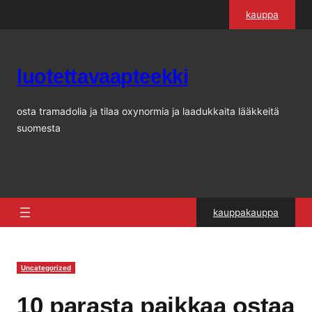
Siirry
kauppa
sisältöön
luotettavaapteekki
osta tramadolia ja tilaa oxynormia ja laadukkaita lääkkeitä
suomesta
kauppakauppa
Uncategorized
10 parasta paikkaa ostaa