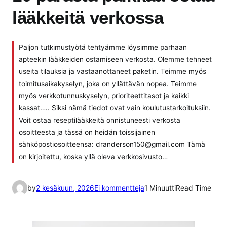
lääkkeitä verkossa
Paljon tutkimustyötä tehtyämme löysimme parhaan
apteekin lääkkeiden ostamiseen verkosta. Olemme tehneet
useita tilauksia ja vastaanottaneet paketin. Teimme myös
toimitusaikakyselyn, joka on yllättävän nopea. Teimme
myös verkkotunnuskyselyn, prioriteettitasot ja kaikki
kassat….. Siksi nämä tiedot ovat vain koulutustarkoituksiin.
Voit ostaa reseptilääkkeitä onnistuneesti verkosta
osoitteesta ja tässä on heidän toissijainen
sähköpostiosoitteensa: dranderson150@gmail.com Tämä
on kirjoitettu, koska yllä oleva verkkosivusto…
a
by
2 kesäkuun, 2026
Ei kommentteja
1 Minuutti
Read Time
r
t
i