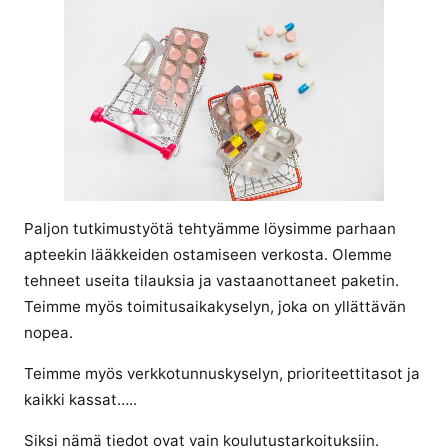
k
k
e
l
i
i
n
1
0
Paljon tutkimustyötä tehtyämme löysimme parhaan
p
apteekin lääkkeiden ostamiseen verkosta. Olemme
a
tehneet useita tilauksia ja vastaanottaneet paketin.
r
Teimme myös toimitusaikakyselyn, joka on yllättävän
a
s
nopea.
t
Teimme myös verkkotunnuskyselyn, prioriteettitasot ja
a
kaikki kassat…..
p
a
Siksi nämä tiedot ovat vain koulutustarkoituksiin.