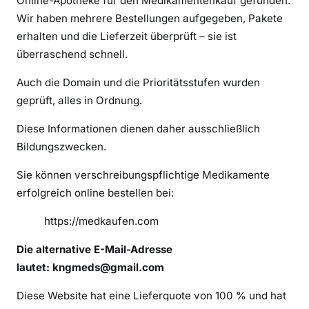
Online-Apotheke für den Medikamentenkauf gefunden.
l
Wir haben mehrere Bestellungen aufgegeben, Pakete
i
erhalten und die Lieferzeit überprüft – sie ist
n
e
überraschend schnell.
-
Auch die Domain und die Prioritätsstufen wurden
A
geprüft, alles in Ordnung.
p
o
Diese Informationen dienen daher ausschließlich
t
Bildungszwecken.
h
e
Sie können verschreibungspflichtige Medikamente
k
erfolgreich online bestellen bei:
e
n
https://medkaufen.com
m
Die alternative E-Mail-Adresse
i
lautet: kngmeds@gmail.com
t
z
Diese Website hat eine Lieferquote von 100 % und hat
u