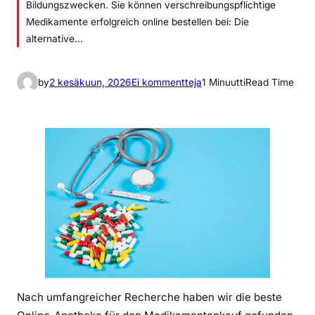
Bildungszwecken. Sie können verschreibungspflichtige
Medikamente erfolgreich online bestellen bei: Die
alternative…
a
by
2 kesäkuun, 2026
Ei kommentteja
1 Minuutti
Read Time
r
t
i
k
k
e
l
i
i
n
5
O
Nach umfangreicher Recherche haben wir die beste
n