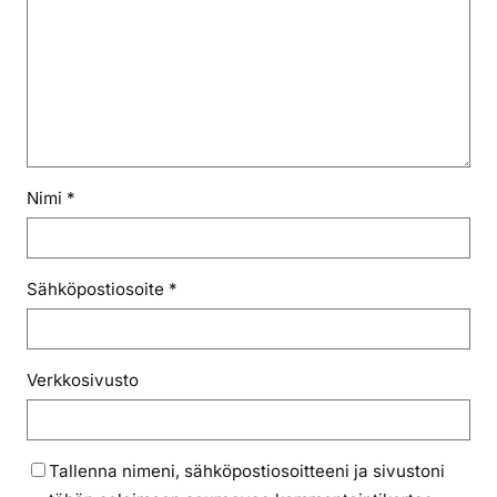
g
Nimi
*
Sähköpostiosoite
*
Verkkosivusto
Tallenna nimeni, sähköpostiosoitteeni ja sivustoni