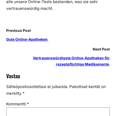
alle unsere Online-Tests bestanden, was sie sehr
v
vertrauenswürdig macht.
e
r
l
ä
Previous Post
s
Gute Online-Apotheken
s
i
Next Post
g
Vertrauenswürdigste Online-Apotheken für
e
rezeptpflichtige Medikamente
r
L
Vastaa
i
e
Sähköpostiosoitettasi ei julkaista.
Pakolliset kentät on
f
merkitty
*
e
r
Kommentti
*
u
n