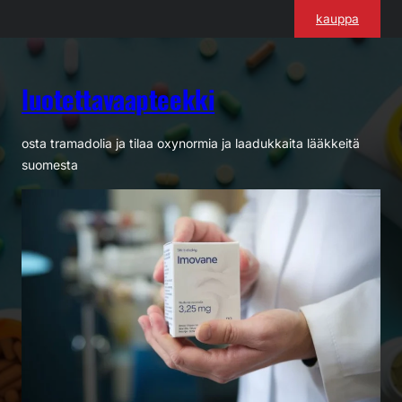
Siirry
kauppa
sisältöön
luotettavaapteekki
osta tramadolia ja tilaa oxynormia ja laadukkaita lääkkeitä
suomesta