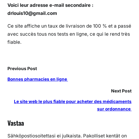
i
Voici leur adresse e-mail secondaire :
v
drlouis10@gmail.com
r
e
Ce site affiche un taux de livraison de 100 % et a passé
n
avec succès tous nos tests en ligne, ce qui le rend très
t
fiable.
t
o
u
Previous Post
j
o
Bonnes pharmacies en ligne
u
Next Post
r
s
Le site web le plus fiable pour acheter des médicaments
l
sur ordonnance
e
Vastaa
u
r
Sähköpostiosoitettasi ei julkaista.
Pakolliset kentät on
s