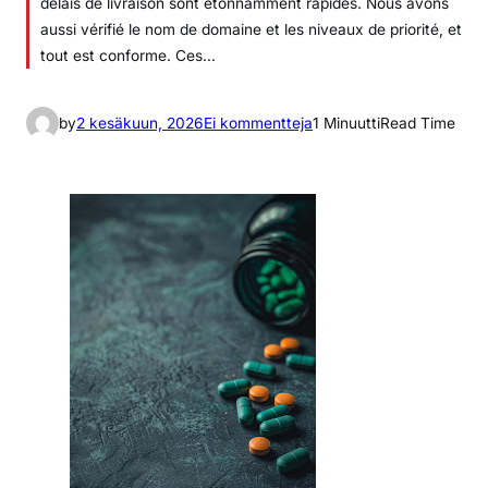
délais de livraison sont étonnamment rapides. Nous avons
aussi vérifié le nom de domaine et les niveaux de priorité, et
tout est conforme. Ces…
a
by
2 kesäkuun, 2026
Ei kommentteja
1 Minuutti
Read Time
r
t
i
k
k
e
l
i
i
n
5
p
h
a