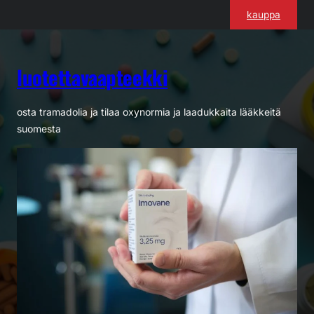
Siirry
kauppa
sisältöön
luotettavaapteekki
osta tramadolia ja tilaa oxynormia ja laadukkaita lääkkeitä
suomesta