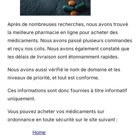
r
m
a
Après de nombreuses recherches, nous avons trouvé
c
la meilleure pharmacie en ligne pour acheter des
i
médicaments. Nous avons passé plusieurs commandes
e
et reçu nos colis. Nous avons également constaté que
s
les délais de livraison sont étonnamment rapides.
e
n
Nous avons aussi vérifié le nom de domaine et les
l
niveaux de priorité, et tout est conforme.
i
g
Ces informations sont donc fournies à titre informatif
n
uniquement.
e
Vous pouvez acheter vos médicaments sur
q
ordonnance en toute sécurité sur le site suivant :
u
i
Home
l