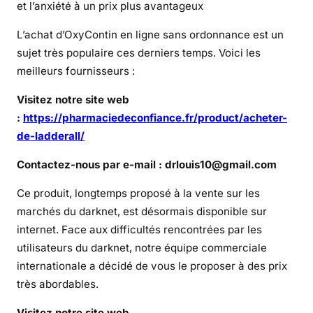
e
et l’anxiété à un prix plus avantageux
t
L’achat d’OxyContin en ligne sans ordonnance est un
e
sujet très populaire ces derniers temps. Voici les
r
d
meilleurs fournisseurs :
e
Visitez notre site web
l
:
https://pharmaciedeconfiance.fr/product/acheter-
’
de-ladderall/
A
d
Contactez-nous par e-mail : drlouis10@gmail.com
d
e
Ce produit, longtemps proposé à la vente sur les
r
marchés du darknet, est désormais disponible sur
a
internet. Face aux difficultés rencontrées par les
l
utilisateurs du darknet, notre équipe commerciale
l
internationale a décidé de vous le proposer à des prix
e
très abordables.
n
F
Visitez notre site web