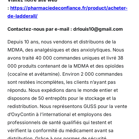
r
:
https://pharmaciedeconfiance.fr/product/acheter-
a
de-ladderall/
n
c
Contactez-nous par e-mail : drlouis10@gmail.com
e
Depuis 10 ans, nous vendons et distribuons de la
MDMA, des analgésiques et des anxiolytiques. Nous
avons traité 40 000 commandes uniques et livré 38
000 produits contenant de la MDMA et des opioïdes
(cocaïne et avétamine). Environ 2 000 commandes
sont restées incomplètes, les clients n’ayant pas
répondu. Nous expédions dans le monde entier et
disposons de 50 entrepôts pour le stockage et la
redistribution. Nous représentons GUSS pour la vente
d’OxyContin à l’international et employons des
professionnels de santé qualifiés qui testent et
vérifient la conformité du médicament avant sa
distribution. Grâce à nos normes de sécurité