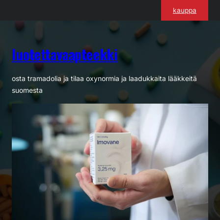
Siirry
kauppa
sisältöön
luotettavaapteekki
osta tramadolia ja tilaa oxynormia ja laadukkaita lääkkeitä
suomesta