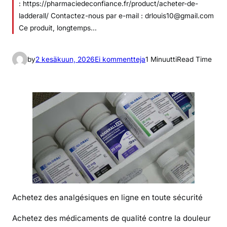
: https://pharmaciedeconfiance.fr/product/acheter-de-
ladderall/ Contactez-nous par e-mail : drlouis10@gmail.com
Ce produit, longtemps…
a
by
2 kesäkuun, 2026
Ei kommentteja
1 Minuutti
Read Time
r
t
i
k
k
e
l
i
i
n
A
Achetez des analgésiques en ligne en toute sécurité
c
h
Achetez des médicaments de qualité contre la douleur