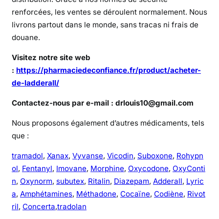
renforcées, les ventes se déroulent normalement. Nous
livrons partout dans le monde, sans tracas ni frais de
douane.
Visitez notre site web
:
https://pharmaciedeconfiance.fr/product/acheter-
de-ladderall/
Contactez-nous par e-mail : drlouis10@gmail.com
Nous proposons également d’autres médicaments, tels
que :
tramadol
,
Xanax
,
Vyvanse
,
Vicodin
,
Suboxone
,
Rohypn
ol
,
Fentanyl
,
Imovane
,
Morphine
,
Oxycodone
,
OxyConti
n
,
Oxynorm
,
subutex
,
Ritalin
,
Diazepam
,
Adderall
,
Lyric
a
,
Amphétamines
,
Méthadone
,
Cocaïne
,
Codiène
,
Rivot
ril
,
Concerta
,
tradolan