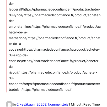
de-
ladderall/https://pharmaciedeconfiance.fr/product/acheter-
du-lyrica/https://pharmaciedeconfiance.fr/product/acheter-
des-
amphetamines/https://pharmaciedeconfiance.fr/product/ac
heter-de-la-
methadone/https://pharmaciedeconfiance.fr/product/achet
er-de-la-
cocaine/https://pharmaciedeconfiance.fr/product/acheter-
du-sirop-de-
codeine/https://pharmaciedeconfiance.fr/product/acheter-
du-
rivotril/https://pharmaciedeconfiance.fr/product/acheter-
du-
concerta/https://pharmaciedeconfiance.fr/product/acheter-
tradolan/https://pharmaciedeconfiance.fr
a
by
2 kesäkuun, 2026
Ei kommentteja
1 Minuutti
Read Time