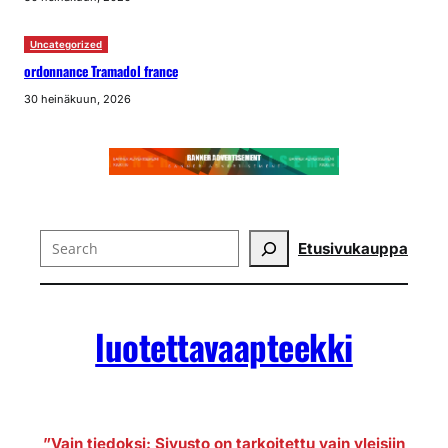
Uncategorized
ordonnance Tramadol france
30 heinäkuun, 2026
Search
Etusivu
kauppa
luotettavaapteekki
”Vain tiedoksi: Sivusto on tarkoitettu vain yleisiin