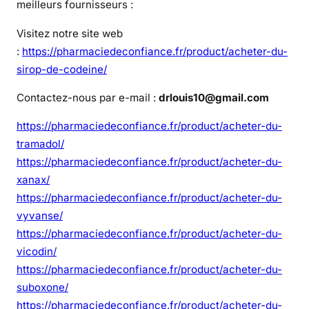
meilleurs fournisseurs :
f
e
Visitez notre site web
n
:
https://pharmaciedeconfiance.fr/product/acheter-du-
t
sirop-de-codeine/
a
n
Contactez-nous par e-mail :
drlouis10@gmail.com
y
https://pharmaciedeconfiance.fr/product/acheter-du-
l
tramadol/
s
https://pharmaciedeconfiance.fr/product/acheter-du-
a
xanax/
n
s
https://pharmaciedeconfiance.fr/product/acheter-du-
o
vyvanse/
r
https://pharmaciedeconfiance.fr/product/acheter-du-
d
vicodin/
o
https://pharmaciedeconfiance.fr/product/acheter-du-
n
suboxone/
n
https://pharmaciedeconfiance.fr/product/acheter-du-