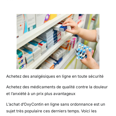
r
t
i
k
k
e
l
i
i
n
a
c
Achetez des analgésiques en ligne en toute sécurité
h
e
Achetez des médicaments de qualité contre la douleur
t
et l’anxiété à un prix plus avantageux
e
r
L’achat d’OxyContin en ligne sans ordonnance est un
d
sujet très populaire ces derniers temps. Voici les
u