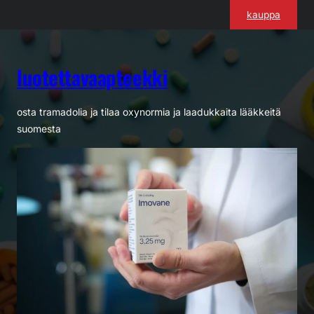
Siirry
kauppa
sisältöön
luotettavaapteekki
osta tramadolia ja tilaa oxynormia ja laadukkaita lääkkeitä
suomesta