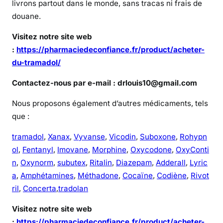
livrons partout dans le monde, sans tracas ni frais de
douane.
Visitez notre site web
:
https://pharmaciedeconfiance.fr/product/acheter-
du-tramadol/
Contactez-nous par e-mail : drlouis10@gmail.com
Nous proposons également d’autres médicaments, tels
que :
tramadol
,
Xanax
,
Vyvanse
,
Vicodin
,
Suboxone
,
Rohypn
ol
,
Fentanyl
,
Imovane
,
Morphine
,
Oxycodone
,
OxyConti
n
,
Oxynorm
,
subutex
,
Ritalin
,
Diazepam
,
Adderall
,
Lyric
a
,
Amphétamines
,
Méthadone
,
Cocaïne
,
Codiène
,
Rivot
ril
,
Concerta
,
tradolan
Visitez notre site web
:
https://pharmaciedeconfiance.fr/product/acheter-