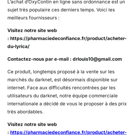
L’achat d’OxyContin en ligne sans ordonnance est un
e
sujet très populaire ces derniers temps. Voici les
r
d
meilleurs fournisseurs :
u
Visitez notre site web
L
:
https://pharmaciedeconfiance.fr/product/acheter-
y
du-lyrica/
r
i
Contactez-nous par e-mail : drlouis10@gmail.com
c
a
Ce produit, longtemps proposé à la vente sur les
e
marchés du darknet, est désormais disponible sur
n
internet. Face aux difficultés rencontrées par les
l
utilisateurs du darknet, notre équipe commerciale
i
internationale a décidé de vous le proposer à des prix
g
très abordables.
n
e
Visitez notre site web
:
https://pharmaciedeconfiance.fr/product/acheter-