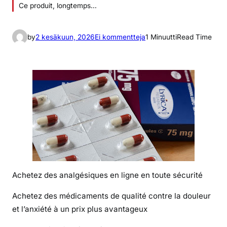
Ce produit, longtemps…
a
by
2 kesäkuun, 2026
Ei kommentteja
1 Minuutti
Read Time
r
t
i
k
k
e
l
i
i
n
A
Achetez des analgésiques en ligne en toute sécurité
c
h
Achetez des médicaments de qualité contre la douleur
e
et l’anxiété à un prix plus avantageux
t