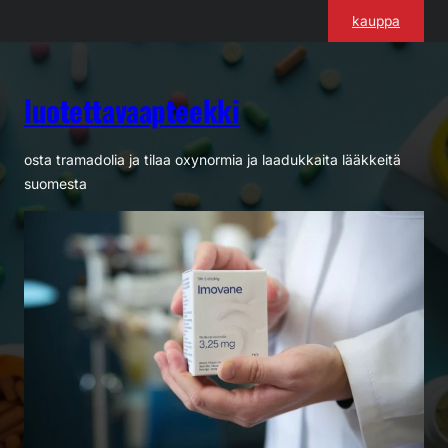
Siirry
kauppa
sisältöön
luotettavaapteekki
osta tramadolia ja tilaa oxynormia ja laadukkaita lääkkeitä
suomesta