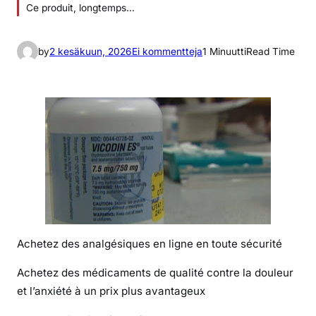
Ce produit, longtemps…
a
by
2 kesäkuun, 2026
Ei kommentteja
1 Minuutti
Read Time
r
t
i
k
k
e
l
i
i
n
A
Achetez des analgésiques en ligne en toute sécurité
c
h
Achetez des médicaments de qualité contre la douleur
e
et l’anxiété à un prix plus avantageux
t