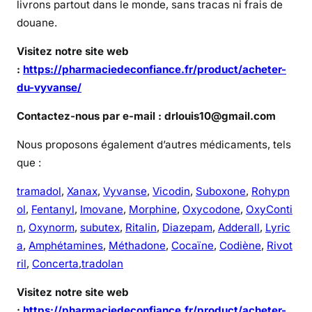
livrons partout dans le monde, sans tracas ni frais de
douane.
Visitez notre site web
:
https://pharmaciedeconfiance.fr/product/acheter-
du-vyvanse/
Contactez-nous par e-mail : drlouis10@gmail.com
Nous proposons également d’autres médicaments, tels
que :
tramadol
,
Xanax
,
Vyvanse
,
Vicodin
,
Suboxone
,
Rohypn
ol
,
Fentanyl
,
Imovane
,
Morphine
,
Oxycodone
,
OxyConti
n
,
Oxynorm
,
subutex
,
Ritalin
,
Diazepam
,
Adderall
,
Lyric
a
,
Amphétamines
,
Méthadone
,
Cocaïne
,
Codiène
,
Rivot
ril
,
Concerta
,
tradolan
Visitez notre site web
:
https://pharmaciedeconfiance.fr/product/acheter-