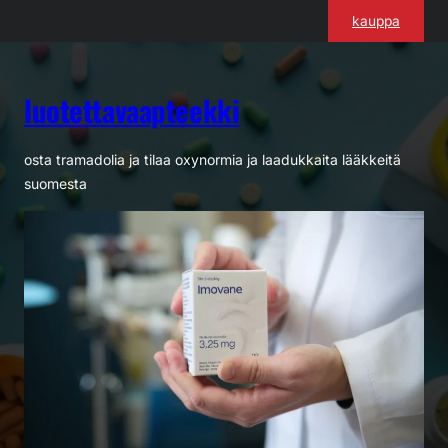
Siirry
kauppa
sisältöön
luotettavaapteekki
osta tramadolia ja tilaa oxynormia ja laadukkaita lääkkeitä
suomesta