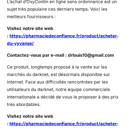
L’achat d’OxyContin en ligne sans ordonnance est un
e
sujet très populaire ces derniers temps. Voici les
r
d
meilleurs fournisseurs :
u
Visitez notre site web
V
:
https://pharmaciedeconfiance.fr/product/acheter-
i
du-vyvanse/
c
o
Contactez-nous par e-mail : drlouis10@gmail.com
d
i
Ce produit, longtemps proposé à la vente sur les
n
marchés du darknet, est désormais disponible sur
e
internet. Face aux difficultés rencontrées par les
n
utilisateurs du darknet, notre équipe commerciale
l
internationale a décidé de vous le proposer à des prix
i
très abordables.
g
n
Visitez notre site web
e
:
https://pharmaciedeconfiance.fr/product/acheter-