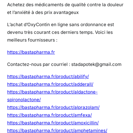
Achetez des médicaments de qualité contre la douleur
h
et l’anxiété à des prix avantageux
e
t
L’achat d’OxyContin en ligne sans ordonnance est
e
devenu très courant ces derniers temps. Voici les
r
meilleurs fournisseurs :
d
u
https://bastapharma.fr
x
a
Contactez-nous par courriel : stadapotek@gmail.com
n
https://bastapharma.fr/product/abilify/
a
https://bastapharma.fr/product/adderall/
x
s
https://bastapharma.fr/product/aldactone-
a
spironolactone/
n
https://bastapharma.fr/product/alprazolam/
s
https://bastapharma.fr/product/amfexa/
o
https://bastapharma.fr/product/amoxicillin/
r
https://bastapharma.fr/product/amphetamines/