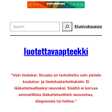
Search
Etusivu
kauppa
luotettavaapteekki
”Vain tiedoksi: Sivusto on tarkoitettu vain yleisiin
koulutus- ja tiedotustarkoituksiin. Ei
lääketieteelliseksi neuvoksi: Sisältö ei korvaa
ammatillista lääketieteellistä neuvontaa,
diagnoosia tai hoitoa.”