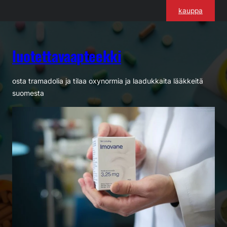
Siirry
kauppa
sisältöön
luotettavaapteekki
osta tramadolia ja tilaa oxynormia ja laadukkaita lääkkeitä
suomesta