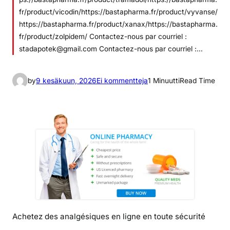
fr/product/vicodin/https://bastapharma.fr/product/vyvanse/
https://bastapharma.fr/product/xanax/https://bastapharma.
fr/product/zolpidem/ Contactez-nous par courriel :
stadapotek@gmail.com Contactez-nous par courriel :…
a
by
9 kesäkuun, 2026
Ei kommentteja
1 Minuutti
Read Time
r
t
i
k
k
e
l
i
i
n
a
Achetez des analgésiques en ligne en toute sécurité
c