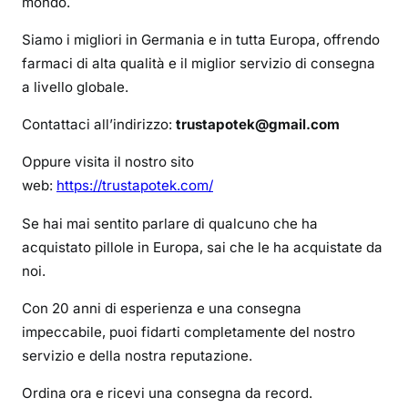
mondo.
i
s
Siamo i migliori in Germania e in tutta Europa, offrendo
t
farmaci di alta qualità e il miglior servizio di consegna
a
a livello globale.
r
e
Contattaci all’indirizzo:
trustapotek@gmail.com
A
d
Oppure visita il nostro sito
d
web:
https://trustapotek.com/
e
Se hai mai sentito parlare di qualcuno che ha
r
a
acquistato pillole in Europa, sai che le ha acquistate da
l
noi.
l
Con 20 anni di esperienza e una consegna
s
impeccabile, puoi fidarti completamente del nostro
e
n
servizio e della nostra reputazione.
z
Ordina ora e ricevi una consegna da record.
a