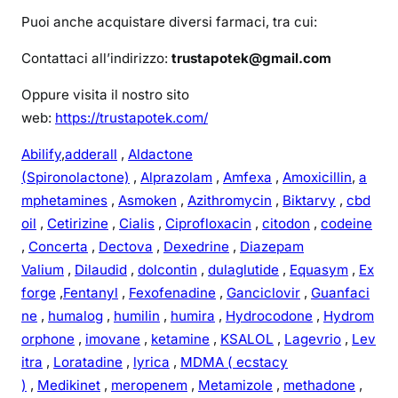
r
Puoi anche acquistare diversi farmaci, tra cui:
i
c
Contattaci all’indirizzo:
trustapotek@gmail.com
e
Oppure visita il nostro sito
t
web:
https://trustapotek.com/
t
a
Abilify
,
adderall
,
Aldactone
(Spironolactone)
,
Alprazolam
,
Amfexa
,
Amoxicillin
,
a
mphetamines
,
Asmoken
,
Azithromycin
,
Biktarvy
,
cbd
oil
,
Cetirizine
,
Cialis
,
Ciprofloxacin
,
citodon
,
codeine
,
Concerta
,
Dectova
,
Dexedrine
,
Diazepam
Valium
,
Dilaudid
,
dolcontin
,
dulaglutide
,
Equasym
,
Ex
forge
,
Fentanyl
,
Fexofenadine
,
Ganciclovir
,
Guanfaci
ne
,
humalog
,
humilin
,
humira
,
Hydrocodone
,
Hydrom
orphone
,
imovane
,
ketamine
,
KSALOL
,
Lagevrio
,
Lev
itra
,
Loratadine
,
lyrica
,
MDMA ( ecstacy
)
,
Medikinet
,
meropenem
,
Metamizole
,
methadone
,