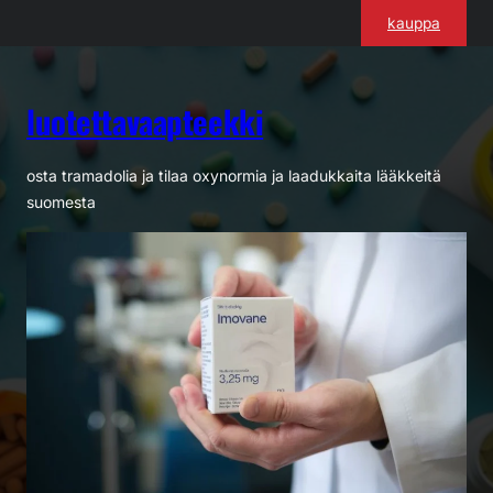
Siirry
kauppa
sisältöön
luotettavaapteekki
osta tramadolia ja tilaa oxynormia ja laadukkaita lääkkeitä
suomesta