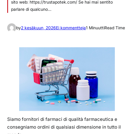
sito web: https://trustapotek.com/ Se hai mai sentito
parlare di qualcuno…
a
by
2 kesäkuun, 2026
Ei kommentteja
1 Minuutti
Read Time
r
t
i
k
k
e
l
i
i
n
a
c
Siamo fornitori di farmaci di qualità farmaceutica e
q
consegniamo ordini di qualsiasi dimensione in tutto il
u