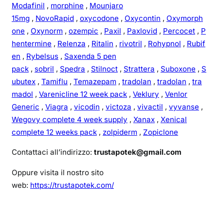
Modafinil
,
morphine
,
Mounjaro
15mg
,
NovoRapid
,
oxycodone
,
Oxycontin
,
Oxymorph
one
,
Oxynorm
,
ozempic
,
Paxil
,
Paxlovid
,
Percocet
,
P
hentermine
,
Relenza
,
Ritalin
,
rivotril
,
Rohypnol
,
Rubif
en
,
Rybelsus
,
Saxenda 5 pen
pack
,
sobril
,
Spedra
,
Stilnoct
,
Strattera
,
Suboxone
,
S
ubutex
,
Tamiflu
,
Temazepam
,
tradolan
,
tradolan
,
tra
madol
,
Varenicline 12 week pack
,
Veklury
,
Venlor
Generic
,
Viagra
,
vicodin
,
victoza
,
vivactil
,
vyvanse
,
Wegovy complete 4 week supply
,
Xanax
,
Xenical
complete 12 weeks pack
,
zolpiderm
,
Zopiclone
Contattaci all’indirizzo:
trustapotek@gmail.com
Oppure visita il nostro sito
web:
https://trustapotek.com/