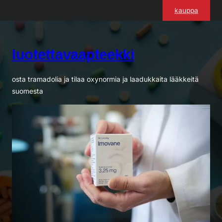
Siirry
kauppa
sisältöön
luotettavaapteekki
osta tramadolia ja tilaa oxynormia ja laadukkaita lääkkeitä
suomesta