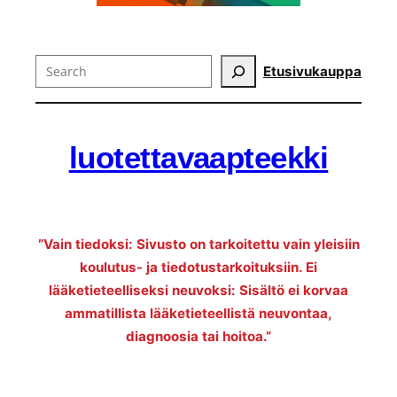
Search
Etusivu
kauppa
luotettavaapteekki
”Vain tiedoksi: Sivusto on tarkoitettu vain yleisiin
koulutus- ja tiedotustarkoituksiin. Ei
lääketieteelliseksi neuvoksi: Sisältö ei korvaa
ammatillista lääketieteellistä neuvontaa,
diagnoosia tai hoitoa.”