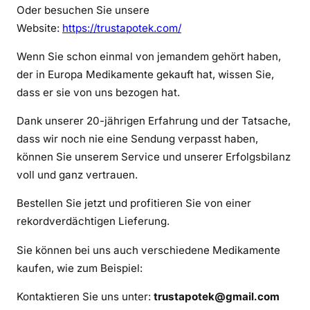
e
Oder besuchen Sie unsere
r
Website:
https://trustapotek.com/
a
l
Wenn Sie schon einmal von jemandem gehört haben,
l
der in Europa Medikamente gekauft hat, wissen Sie,
o
dass er sie von uns bezogen hat.
h
n
Dank unserer 20-jährigen Erfahrung und der Tatsache,
e
dass wir noch nie eine Sendung verpasst haben,
R
können Sie unserem Service und unserer Erfolgsbilanz
e
voll und ganz vertrauen.
z
e
Bestellen Sie jetzt und profitieren Sie von einer
p
rekordverdächtigen Lieferung.
t
Sie können bei uns auch verschiedene Medikamente
k
kaufen, wie zum Beispiel:
a
u
Kontaktieren Sie uns unter:
trustapotek@gmail.com
f