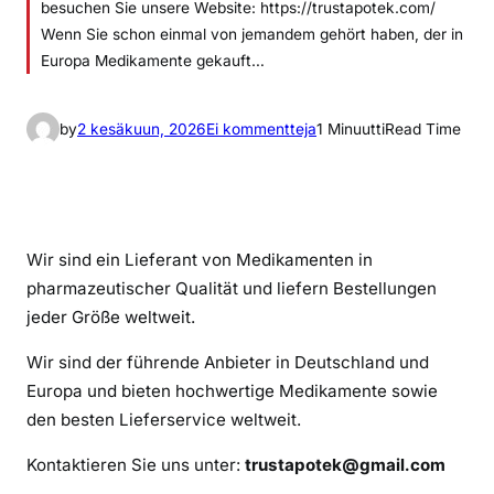
besuchen Sie unsere Website: https://trustapotek.com/
Wenn Sie schon einmal von jemandem gehört haben, der in
Europa Medikamente gekauft…
a
by
2 kesäkuun, 2026
Ei kommentteja
1 Minuutti
Read Time
r
t
i
k
Wir sind ein Lieferant von Medikamenten in
k
pharmazeutischer Qualität und liefern Bestellungen
e
l
jeder Größe weltweit.
i
Wir sind der führende Anbieter in Deutschland und
i
Europa und bieten hochwertige Medikamente sowie
n
den besten Lieferservice weltweit.
A
d
Kontaktieren Sie uns unter:
trustapotek@gmail.com
d