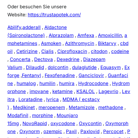
e
Oder besuchen Sie unsere
n
Website:
https://trustapotek.com/
Abilify
,
adderall
,
Aldactone
(Spironolactone)
,
Alprazolam
,
Amfexa
,
Amoxicillin
,
a
mphetamines
,
Asmoken
,
Azithromycin
,
Biktarvy
,
cbd
oil
,
Cetirizine
,
Cialis
,
Ciprofloxacin
,
citodon
,
codeine
,
Concerta
,
Dectova
,
Dexedrine
,
Diazepam
Valium
,
Dilaudid
,
dolcontin
,
dulaglutide
,
Equasym
,
Ex
forge
,
Fentanyl
,
Fexofenadine
,
Ganciclovir
,
Guanfaci
ne
,
humalog
,
humilin
,
humira
,
Hydrocodone
,
Hydrom
orphone
,
imovane
,
ketamine
,
KSALOL
,
Lagevrio
,
Lev
itra
,
Loratadine
,
lyrica
,
MDMA ( ecstacy
)
,
Medikinet
,
meropenem
,
Metamizole
,
methadone
,
Modafinil
,
morphine
,
Mounjaro
15mg
,
NovoRapid
,
oxycodone
,
Oxycontin
,
Oxymorph
one
,
Oxynorm
,
ozempic
,
Paxil
,
Paxlovid
,
Percocet
,
P