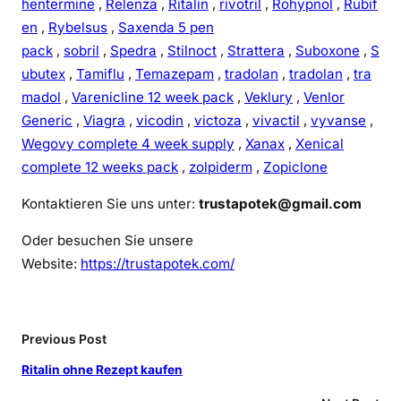
hentermine
,
Relenza
,
Ritalin
,
rivotril
,
Rohypnol
,
Rubif
en
,
Rybelsus
,
Saxenda 5 pen
pack
,
sobril
,
Spedra
,
Stilnoct
,
Strattera
,
Suboxone
,
S
ubutex
,
Tamiflu
,
Temazepam
,
tradolan
,
tradolan
,
tra
madol
,
Varenicline 12 week pack
,
Veklury
,
Venlor
Generic
,
Viagra
,
vicodin
,
victoza
,
vivactil
,
vyvanse
,
Wegovy complete 4 week supply
,
Xanax
,
Xenical
complete 12 weeks pack
,
zolpiderm
,
Zopiclone
Kontaktieren Sie uns unter:
trustapotek@gmail.com
Oder besuchen Sie unsere
Website:
https://trustapotek.com/
Previous Post
Ritalin ohne Rezept kaufen