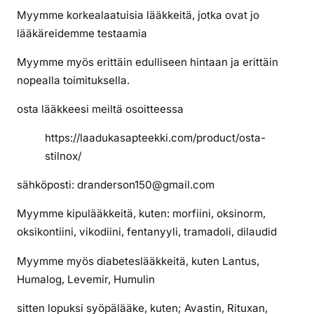
p
Myymme korkealaatuisia lääkkeitä, jotka ovat jo
e
lääkäreidemme testaamia
r
ä
Myymme myös erittäin edulliseen hintaan ja erittäin
i
nopealla toimituksella.
n
e
osta lääkkeesi meiltä osoitteessa
n
https://laadukasapteekki.com/product/osta-
f
stilnox/
e
n
sähköposti: dranderson150@gmail.com
t
a
Myymme kipulääkkeitä, kuten: morfiini, oksinorm,
n
oksikontiini, vikodiini, fentanyyli, tramadoli, dilaudid
y
y
Myymme myös diabeteslääkkeitä, kuten Lantus,
l
Humalog, Levemir, Humulin
i
sitten lopuksi syöpälääke, kuten; Avastin, Rituxan,