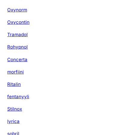
Oxynorm
Oxycontin
Tramadol
Rohypnol
Concerta
morfiini
Ritalin
fentanyyli
Stilnox
lyrica
sobril