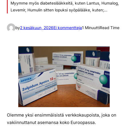
Myymme myös diabeteslääkkeitä, kuten Lantus, Humalog,
Levemir, Humulin sitten lopuksi syöpälääke, kuten;…
a
by
2 kesäkuun, 2026
Ei kommentteja
1 Minuutti
Read Time
r
t
i
k
k
e
l
i
i
n
a
l
Olemme yksi ensimmäisistä verkkokaupoista, joka on
k
vakiinnuttanut asemansa koko Euroopassa.
u