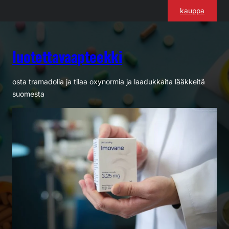
Siirry
kauppa
sisältöön
luotettavaapteekki
osta tramadolia ja tilaa oxynormia ja laadukkaita lääkkeitä
suomesta