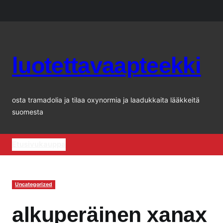
Siirry
sisältöön
luotettavaapteekki
osta tramadolia ja tilaa oxynormia ja laadukkaita lääkkeitä
suomesta
Etusivu
kauppa
Uncategorized
alkuperäinen xanax