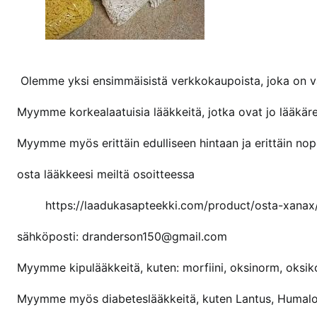
n
a
l
k
u
Olemme yksi ensimmäisistä verkkokaupoista, joka on v
p
Myymme korkealaatuisia lääkkeitä, jotka ovat jo lääkä
e
r
Myymme myös erittäin edulliseen hintaan ja erittäin nope
ä
i
osta lääkkeesi meiltä osoitteessa
n
e
https://laadukasapteekki.com/product/osta-xanax
n
sähköposti: dranderson150@gmail.com
x
a
Myymme kipulääkkeitä, kuten: morfiini, oksinorm, oksikont
n
a
Myymme myös diabeteslääkkeitä, kuten Lantus, Humalo
x