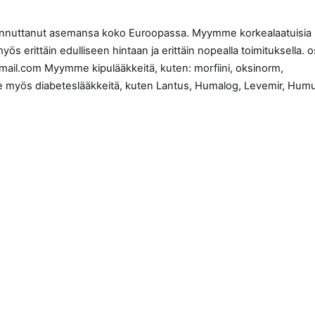
iinnuttanut asemansa koko Euroopassa. Myymme korkealaatuisia
 erittäin edulliseen hintaan ja erittäin nopealla toimituksella. o
ail.com Myymme kipulääkkeitä, kuten: morfiini, oksinorm,
ymme myös diabeteslääkkeitä, kuten Lantus, Humalog, Levemir, Humu