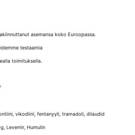
akiinnuttanut asemansa koko Euroopassa.
reidemme testaamia
alla toimituksella.
/
iini, vikodiini, fentanyyli, tramadoli, dilaudid
g, Levemir, Humulin