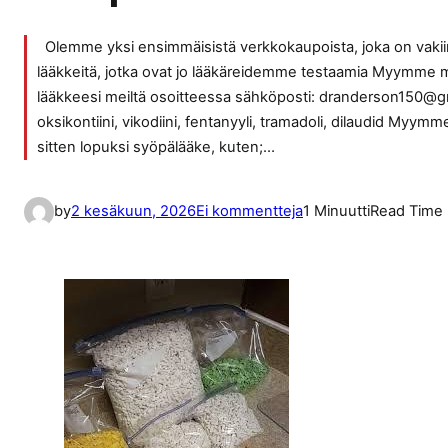
Olemme yksi ensimmäisistä verkkokaupoista, joka on vak
lääkkeitä, jotka ovat jo lääkäreidemme testaamia Myymme myös
lääkkeesi meiltä osoitteessa sähköposti: dranderson150@gm
oksikontiini, vikodiini, fentanyyli, tramadoli, dilaudid My
sitten lopuksi syöpälääke, kuten;…
a
by
2 kesäkuun, 2026
Ei kommentteja
1 Minuutti
Read Time
r
t
i
k
k
e
l
i
i