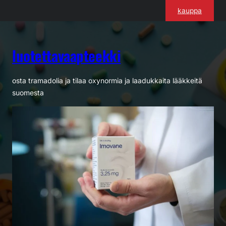
Siirry
kauppa
sisältöön
luotettavaapteekki
osta tramadolia ja tilaa oxynormia ja laadukkaita lääkkeitä
suomesta