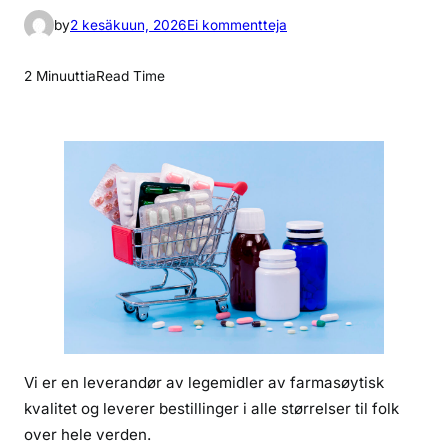
a
by
2 kesäkuun, 2026
Ei kommentteja
r
t
2 Minuuttia
Read Time
i
k
k
e
l
i
i
n
a
m
p
h
Vi er en leverandør av legemidler av farmasøytisk
e
kvalitet og leverer bestillinger i alle størrelser til folk
t
a
over hele verden.