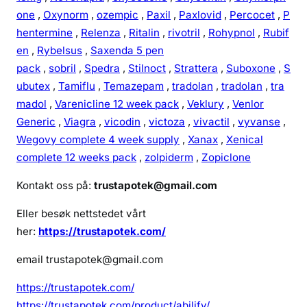
one
,
Oxynorm
,
ozempic
,
Paxil
,
Paxlovid
,
Percocet
,
P
hentermine
,
Relenza
,
Ritalin
,
rivotril
,
Rohypnol
,
Rubif
en
,
Rybelsus
,
Saxenda 5 pen
pack
,
sobril
,
Spedra
,
Stilnoct
,
Strattera
,
Suboxone
,
S
ubutex
,
Tamiflu
,
Temazepam
,
tradolan
,
tradolan
,
tra
madol
,
Varenicline 12 week pack
,
Veklury
,
Venlor
Generic
,
Viagra
,
vicodin
,
victoza
,
vivactil
,
vyvanse
,
Wegovy complete 4 week supply
,
Xanax
,
Xenical
complete 12 weeks pack
,
zolpiderm
,
Zopiclone
Kontakt oss på:
trustapotek@gmail.com
Eller besøk nettstedet vårt
her:
https://trustapotek.com/
email trustapotek@gmail.com
https://trustapotek.com/
https://trustapotek.com/product/abilify/