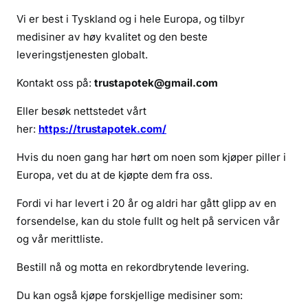
m
Vi er best i Tyskland og i hele Europa, og tilbyr
i
medisiner av høy kvalitet og den beste
n
leveringstjenesten globalt.
e
s
Kontakt oss på:
trustapotek@gmail.com
Eller besøk nettstedet vårt
her:
https://trustapotek.com/
Hvis du noen gang har hørt om noen som kjøper piller i
Europa, vet du at de kjøpte dem fra oss.
Fordi vi har levert i 20 år og aldri har gått glipp av en
forsendelse, kan du stole fullt og helt på servicen vår
og vår merittliste.
Bestill nå og motta en rekordbrytende levering.
Du kan også kjøpe forskjellige medisiner som: