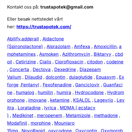
Kontakt oss på:
trustapotek@gmail.com
Eller besøk nettstedet vårt
her:
https://trustapotek.com/
Abilify
,
adderall
,
Aldactone
(Spironolactone)
,
Alprazolam
,
Amfexa
,
Amoxicillin
,
a
mphetamines
,
Asmoken
,
Azithromycin
,
Biktarvy
,
cbd
oil
,
Cetirizine
,
Cialis
,
Ciprofloxacin
,
citodon
,
codeine
,
Concerta
,
Dectova
,
Dexedrine
,
Diazepam
Valium
,
Dilaudid
,
dolcontin
,
dulaglutide
,
Equasym
,
Ex
forge
,
Fentanyl
,
Fexofenadine
,
Ganciclovir
,
Guanfaci
ne
,
humalog
,
humilin
,
humira
,
Hydrocodone
,
Hydrom
orphone
,
imovane
,
ketamine
,
KSALOL
,
Lagevrio
,
Lev
itra
,
Loratadine
,
lyrica
,
MDMA ( ecstacy
)
,
Medikinet
,
meropenem
,
Metamizole
,
methadone
,
Modafinil
,
morphine
,
Mounjaro
15mg
,
NovoRapid
,
oxycodone
,
Oxycontin
,
Oxymorph