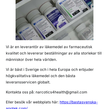
e
l
i
i
n
b
e
s
Vi är en leverantör av läkemedel av farmaceutisk
t
kvalitet och levererar beställningar av alla storlekar till
ä
människor över hela världen.
l
l
Vi är bäst i Sverige och i hela Europa och erbjuder
a
högkvalitativa läkemedel och den bästa
d
leveransservicen globalt.
d
e
Kontakta oss på: narcotics4health@gmail.com
r
Eller besök vår webbplats här:
https://bastasvenska-
a
l
apotek.com/