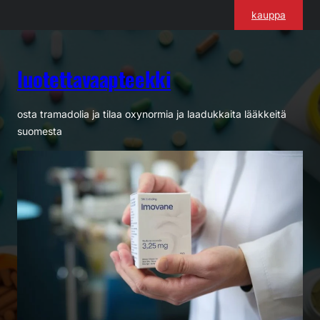
Siirry
kauppa
sisältöön
luotettavaapteekki
osta tramadolia ja tilaa oxynormia ja laadukkaita lääkkeitä
suomesta