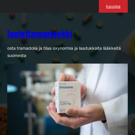
Siirry
kauppa
sisältöön
luotettavaapteekki
osta tramadolia ja tilaa oxynormia ja laadukkaita lääkkeitä
suomesta