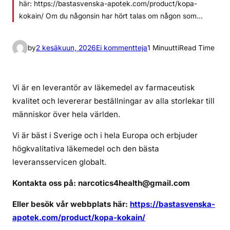
här: https://bastasvenska-apotek.com/product/kopa-
kokain/ Om du någonsin har hört talas om någon som…
a
by
2 kesäkuun, 2026
Ei kommentteja
1 Minuutti
Read Time
r
t
i
Vi är en leverantör av läkemedel av farmaceutisk
k
kvalitet och levererar beställningar av alla storlekar till
k
människor över hela världen.
e
l
Vi är bäst i Sverige och i hela Europa och erbjuder
i
högkvalitativa läkemedel och den bästa
i
leveransservicen globalt.
n
Kontakta oss på: narcotics4health@gmail.com
b
e
Eller besök vår webbplats här:
https://bastasvenska-
s
apotek.com/product/kopa-kokain/
t