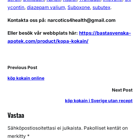
t
ycontin
,
diazepam valium,
Suboxone
,
subutex
.
e
t
Kontakta oss på: narcotics4health@gmail.com
Eller besök vår webbplats här:
https://bastasvenska-
apotek.com/product/kopa-kokain/
Previous Post
köp kokain online
Next Post
köp kokain i Sverige utan recept
Vastaa
Sähköpostiosoitettasi ei julkaista.
Pakolliset kentät on
merkitty
*