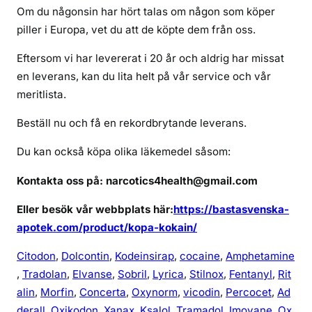
ä
Om du någonsin har hört talas om någon som köper
l
piller i Europa, vet du att de köpte dem från oss.
l
k
Eftersom vi har levererat i 20 år och aldrig har missat
o
en leverans, kan du lita helt på vår service och vår
k
meritlista.
a
i
Beställ nu och få en rekordbrytande leverans.
n
Du kan också köpa olika läkemedel såsom:
a
v
Kontakta oss på: narcotics4health@gmail.com
h
ö
Eller besök vår webbplats här:
https://bastasvenska-
g
apotek.com/product/kopa-kokain/
k
v
Citodon
,
Dolcontin
,
Kodeinsirap
,
cocaine
,
Amphetamine
a
,
Tradolan
,
Elvanse
,
Sobril
,
Lyrica
,
Stilnox
,
Fentanyl
,
Rit
l
alin
,
Morfin
,
Concerta
,
Oxynorm
,
vicodin
,
Percocet
,
Ad
i
derall
,
Oxikodon
,
Xanax
,
Ksalol
,
Tramadol
,
Imovane
,
Ox