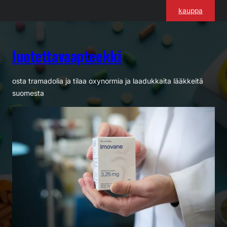
Siirry
kauppa
sisältöön
luotettavaapteekki
osta tramadolia ja tilaa oxynormia ja laadukkaita lääkkeitä
suomesta