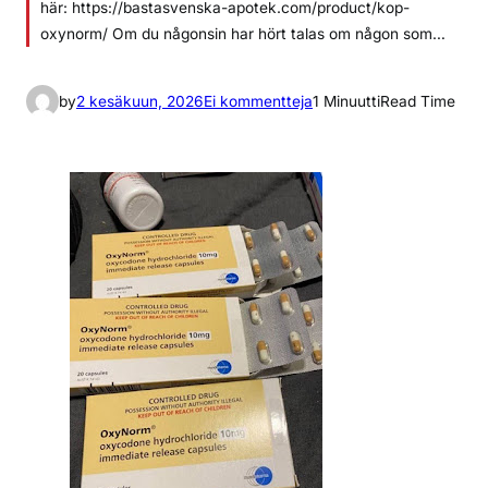
här: https://bastasvenska-apotek.com/product/kop-
oxynorm/ Om du någonsin har hört talas om någon som…
a
by
2 kesäkuun, 2026
Ei kommentteja
1 Minuutti
Read Time
r
t
i
k
k
e
l
i
i
n
B
e
s
t