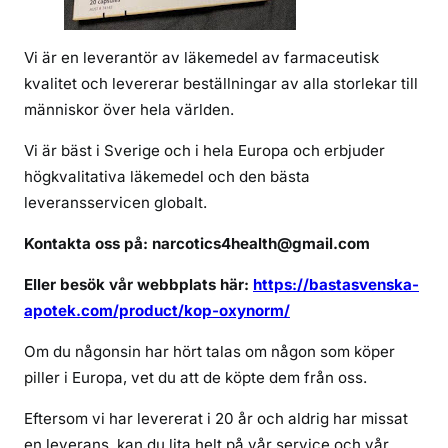
ä
l
l
Vi är en leverantör av läkemedel av farmaceutisk
O
kvalitet och levererar beställningar av alla storlekar till
x
människor över hela världen.
y
n
Vi är bäst i Sverige och i hela Europa och erbjuder
o
högkvalitativa läkemedel och den bästa
r
leveransservicen globalt.
m
Kontakta oss på: narcotics4health@gmail.com
m
e
Eller besök vår webbplats här:
https://bastasvenska-
d
apotek.com/product/kop-oxynorm/
2
4
Om du någonsin har hört talas om någon som köper
t
piller i Europa, vet du att de köpte dem från oss.
i
m
Eftersom vi har levererat i 20 år och aldrig har missat
m
en leverans, kan du lita helt på vår service och vår