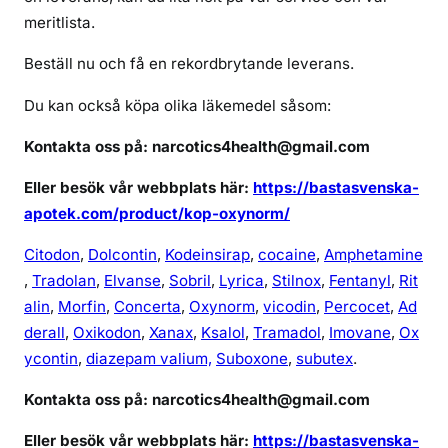
a
meritlista.
r
s
Beställ nu och få en rekordbrytande leverans.
l
Du kan också köpa olika läkemedel såsom:
e
v
Kontakta oss på: narcotics4health@gmail.com
e
r
Eller besök vår webbplats här:
https://bastasvenska-
a
apotek.com/product/kop-oxynorm/
n
s
Citodon
,
Dolcontin
,
Kodeinsirap
,
cocaine
,
Amphetamine
,
Tradolan
,
Elvanse
,
Sobril
,
Lyrica
,
Stilnox
,
Fentanyl
,
Rit
alin
,
Morfin
,
Concerta
,
Oxynorm
,
vicodin
,
Percocet
,
Ad
derall
,
Oxikodon
,
Xanax
,
Ksalol
,
Tramadol
,
Imovane
,
Ox
ycontin
,
diazepam valium,
Suboxone
,
subutex
.
Kontakta oss på: narcotics4health@gmail.com
Eller besök vår webbplats här:
https://bastasvenska-