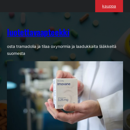
Siirry
kauppa
sisältöön
luotettavaapteekki
osta tramadolia ja tilaa oxynormia ja laadukkaita lääkkeitä
suomesta