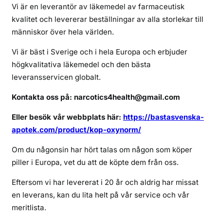
l
Vi är en leverantör av läkemedel av farmaceutisk
o
kvalitet och levererar beställningar av alla storlekar till
x
människor över hela världen.
y
n
Vi är bäst i Sverige och i hela Europa och erbjuder
o
högkvalitativa läkemedel och den bästa
r
leveransservicen globalt.
m
Kontakta oss på: narcotics4health@gmail.com
o
n
Eller besök vår webbplats här:
https://bastasvenska-
l
apotek.com/product/kop-oxynorm/
i
n
Om du någonsin har hört talas om någon som köper
e
piller i Europa, vet du att de köpte dem från oss.
Eftersom vi har levererat i 20 år och aldrig har missat
en leverans, kan du lita helt på vår service och vår
meritlista.