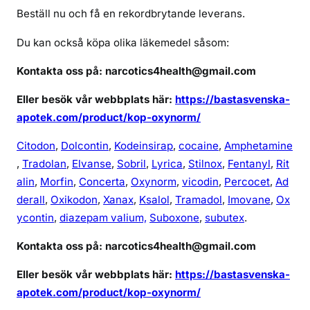
Beställ nu och få en rekordbrytande leverans.
Du kan också köpa olika läkemedel såsom:
Kontakta oss på: narcotics4health@gmail.com
Eller besök vår webbplats här:
https://bastasvenska-
apotek.com/product/kop-oxynorm/
Citodon
,
Dolcontin
,
Kodeinsirap
,
cocaine
,
Amphetamine
,
Tradolan
,
Elvanse
,
Sobril
,
Lyrica
,
Stilnox
,
Fentanyl
,
Rit
alin
,
Morfin
,
Concerta
,
Oxynorm
,
vicodin
,
Percocet
,
Ad
derall
,
Oxikodon
,
Xanax
,
Ksalol
,
Tramadol
,
Imovane
,
Ox
ycontin
,
diazepam valium,
Suboxone
,
subutex
.
Kontakta oss på: narcotics4health@gmail.com
Eller besök vår webbplats här:
https://bastasvenska-
apotek.com/product/kop-oxynorm/