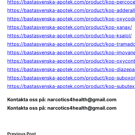
https://bastasvenska-apotek.com/product/kop-percoce
https://bastasvenska-apotek.com/product/kop-adderall
https://bastasvenska-apotek.com/product/kop-oxycod
https://bastasvenska-apotek.com/product/kop-xanax/
https://bastasvenska-apotek.com/product/kop-ksalol/
https://bastasvenska-apotek.com/product/kop-tramado
https://bastasvenska-apotek.com/product/kop-imovan
https://bastasvenska-apotek.com/product/kop-oxycont
https://bastasvenska-apotek.com/product/kop-diazep
https://bastasvenska-apotek.com/product/kop-suboxo
https://bastasvenska-apotek.com/product/kop-subutex
Kontakta oss på: narcotics4health@gmail.com
Kontakta oss på: narcotics4health@gmail.com
Previous Post