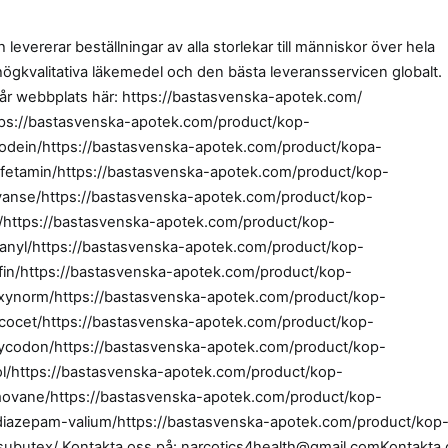
levererar beställningar av alla storlekar till människor över hela
 högkvalitativa läkemedel och den bästa leveransservicen globalt.
vår webbplats här: https://bastasvenska-apotek.com/
tps://bastasvenska-apotek.com/product/kop-
kodein/https://bastasvenska-apotek.com/product/kopa-
fetamin/https://bastasvenska-apotek.com/product/kop-
vanse/https://bastasvenska-apotek.com/product/kop-
a/https://bastasvenska-apotek.com/product/kop-
tanyl/https://bastasvenska-apotek.com/product/kop-
fin/https://bastasvenska-apotek.com/product/kop-
xynorm/https://bastasvenska-apotek.com/product/kop-
rcocet/https://bastasvenska-apotek.com/product/kop-
xycodon/https://bastasvenska-apotek.com/product/kop-
l/https://bastasvenska-apotek.com/product/kop-
movane/https://bastasvenska-apotek.com/product/kop-
diazepam-valium/https://bastasvenska-apotek.com/product/kop
ubutex/ Kontakta oss på: narcotics4health@gmail.comKontakta 