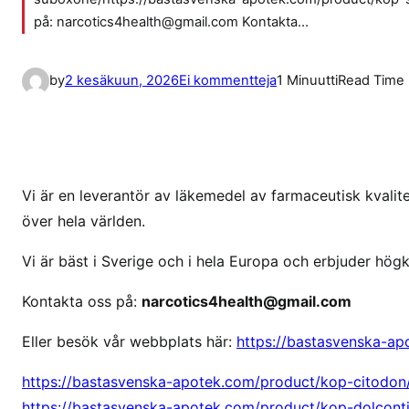
på: narcotics4health@gmail.com Kontakta…
a
by
2 kesäkuun, 2026
Ei kommentteja
1 Minuutti
Read Time
r
t
i
k
k
Vi är en leverantör av läkemedel av farmaceutisk kvalitet
e
över hela världen.
l
Vi är bäst i Sverige och i hela Europa och erbjuder hög
i
i
Kontakta oss på:
narcotics4health@gmail.com
n
b
Eller besök vår webbplats här:
https://bastasvenska-ap
e
s
https://bastasvenska-apotek.com/product/kop-citodon
t
https://bastasvenska-apotek.com/product/kop-dolconti