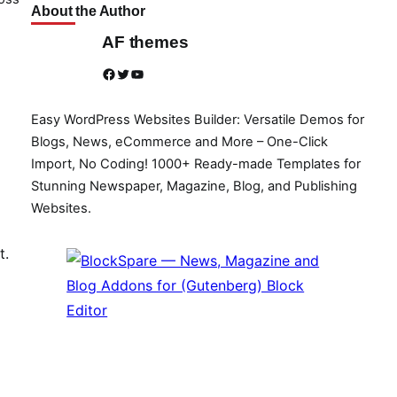
About the Author
AF themes
Facebook
Twitter
YouTube
Easy WordPress Websites Builder: Versatile Demos for
Blogs, News, eCommerce and More – One-Click
Import, No Coding! 1000+ Ready-made Templates for
Stunning Newspaper, Magazine, Blog, and Publishing
Websites.
t.