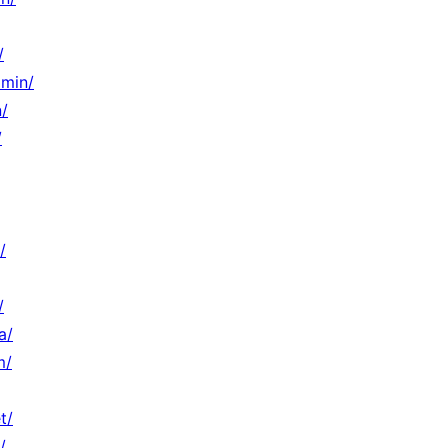
/
amin/
/
/
/
/
a/
m/
t/
/