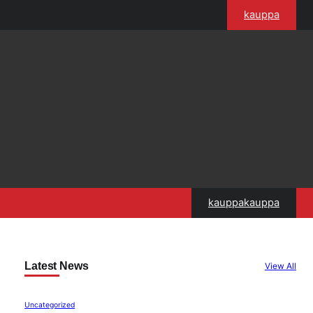
kauppa
kauppakauppa
Latest News
View All
Uncategorized