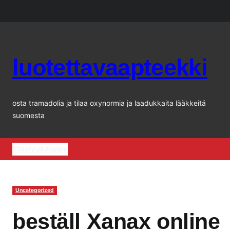
Siirry
sisältöön
luotettavaapteekki
osta tramadolia ja tilaa oxynormia ja laadukkaita lääkkeitä
suomesta
Etusivu
kauppa
Uncategorized
beställ Xanax online