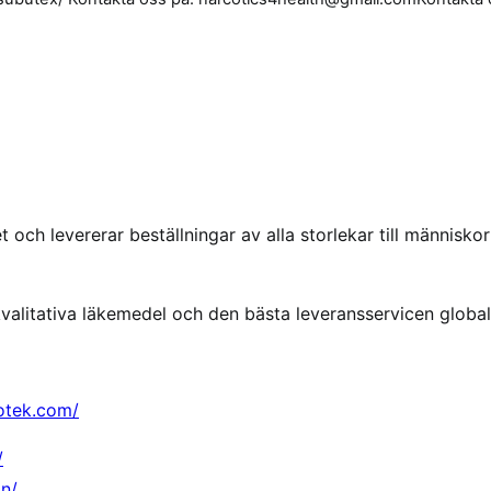
 och levererar beställningar av alla storlekar till människor
kvalitativa läkemedel och den bästa leveransservicen global
otek.com/
/
n/