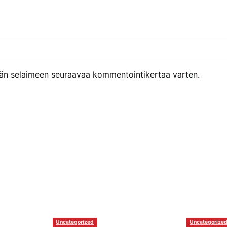
ähän selaimeen seuraavaa kommentointikertaa varten.
Uncategorized
Uncategorize