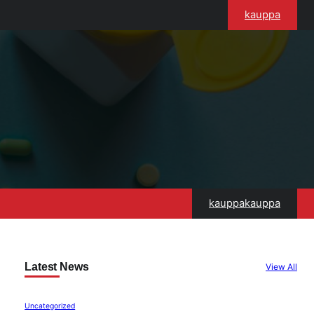
kauppa
kauppakauppa
Latest News
View All
Uncategorized