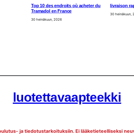
Top 10 des endroits où acheter du
livraison r
Tramadol en France
30 heinäkuun,
30 heinäkuun, 2026
luotettavaapteekki
oulutus- ja tiedotustarkoituksiin. Ei lääketieteelliseksi neu