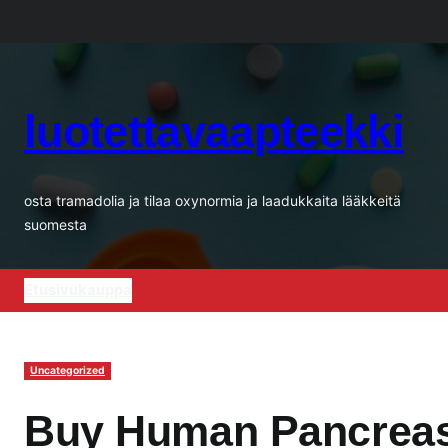
Siirry
sisältöön
luotettavaapteekki
osta tramadolia ja tilaa oxynormia ja laadukkaita lääkkeitä
suomesta
Etusivu
kauppa
Uncategorized
Buy Human Pancreas