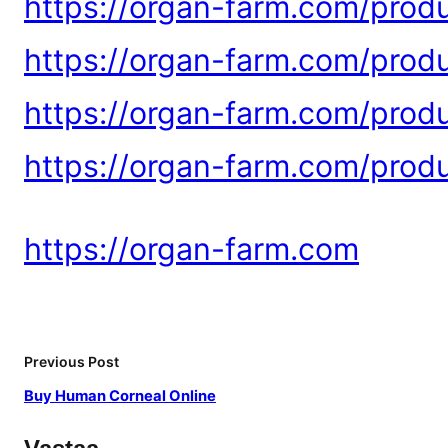
https://organ-farm.com/prod
i
n
https://organ-farm.com/prod
e
https://organ-farm.com/produ
https://organ-farm.com/produ
https://organ-farm.com
Previous Post
Buy Human Corneal Online