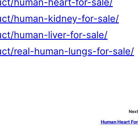
uct/human-heart-for-sale/
uct/human-kidney-for-sale/
ct/human-liver-for-sale/
ct/real-human-lungs-for-sale/
Next
Human Heart For