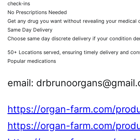
check-ins
u
y
No Prescriptions Needed
H
Get any drug you want without revealing your medical c
u
Same Day Delivery
m
Choose same day discrete delivery if your condition de
a
n
50+ Locations served, ensuring timely delivery and con
P
Popular medications
a
n
email: drbrunoorgans@gmail
c
r
e
a
https://organ-farm.com/prod
s
O
https://organ-farm.com/prod
n
l