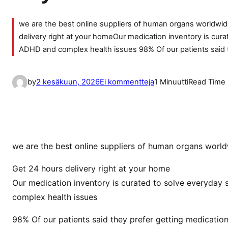
we are the best online suppliers of human organs worldwide,
delivery right at your homeOur medication inventory is cura
ADHD and complex health issues 98% Of our patients said 
a
by
2 kesäkuun, 2026
Ei kommentteja
1 Minuutti
Read Time
r
t
i
k
k
we are the best online suppliers of human organs worldw
e
Get 24 hours delivery right at your home
l
Our medication inventory is curated to solve everyday 
i
i
complex health issues
n
98% Of our patients said they prefer getting medicatio
B