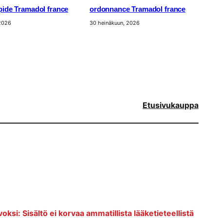
apide Tramadol france
ordonnance Tramadol france
 2026
30 heinäkuun, 2026
Etusivu
kauppa
voksi: Sisältö ei korvaa ammatillista lääketieteellistä