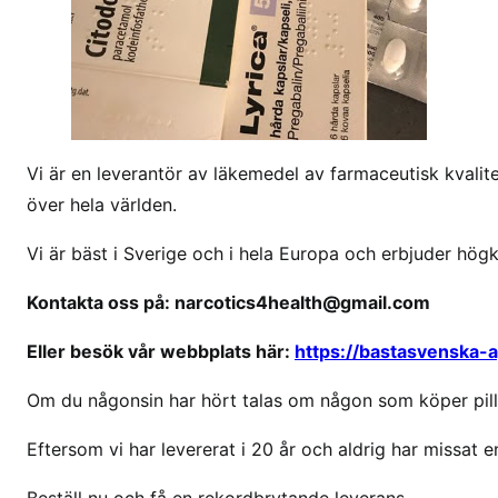
c
i
t
o
d
o
Vi är en leverantör av läkemedel av farmaceutisk kvalitet
n
över hela världen.
r
e
Vi är bäst i Sverige och i hela Europa och erbjuder hög
c
e
Kontakta oss på: narcotics4health@gmail.com
p
t
Eller besök vår webbplats här:
https://bastasvenska-
f
Om du någonsin har hört talas om någon som köper pille
r
i
Eftersom vi har levererat i 20 år och aldrig har missat en
t
t
Beställ nu och få en rekordbrytande leverans.