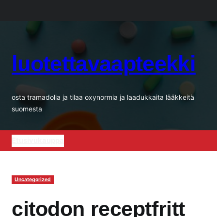
Siirry
sisältöön
luotettavaapteekki
osta tramadolia ja tilaa oxynormia ja laadukkaita lääkkeitä
suomesta
Etusivu
kauppa
Uncategorized
citodon receptfritt