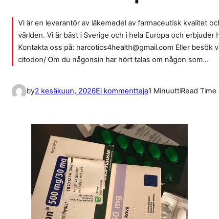
Vi är en leverantör av läkemedel av farmaceutisk kvalitet och 
världen. Vi är bäst i Sverige och i hela Europa och erbjuder
Kontakta oss på: narcotics4health@gmail.com Eller besök 
citodon/ Om du någonsin har hört talas om någon som…
a
by
2 kesäkuun, 2026
Ei kommentteja
1 Minuutti
Read Time
r
t
i
k
k
e
l
i
i
n