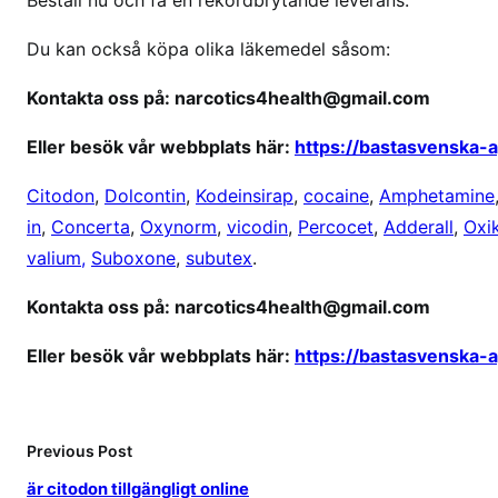
Du kan också köpa olika läkemedel såsom:
Kontakta oss på: narcotics4health@gmail.com
Eller besök vår webbplats här:
https://bastasvenska-
Citodon
,
Dolcontin
,
Kodeinsirap
,
cocaine
,
Amphetamine
in
,
Concerta
,
Oxynorm
,
vicodin
,
Percocet
,
Adderall
,
Oxi
valium,
Suboxone
,
subutex
.
Kontakta oss på: narcotics4health@gmail.com
Eller besök vår webbplats här:
https://bastasvenska-
Previous Post
är citodon tillgängligt online