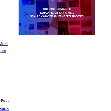
Morf
pam
 Post
contin