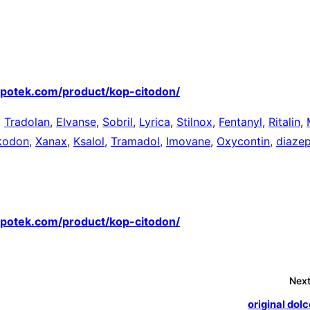
apotek.com/product/kop-citodon/
,
Tradolan
,
Elvanse
,
Sobril
,
Lyrica
,
Stilnox
,
Fentanyl
,
Ritalin
,
kodon
,
Xanax
,
Ksalol
,
Tramadol
,
Imovane
,
Oxycontin
,
diaze
apotek.com/product/kop-citodon/
Next
original dol