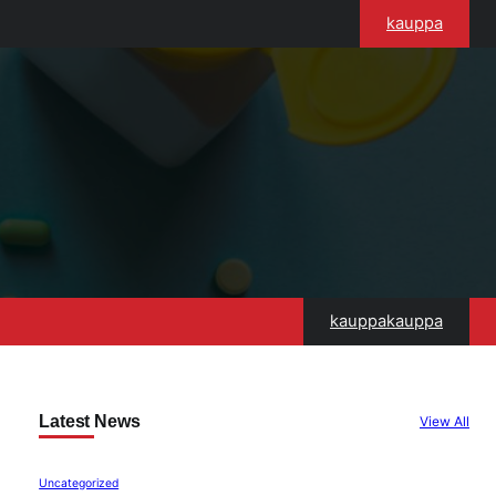
kauppa
kauppakauppa
Latest News
View All
Uncategorized