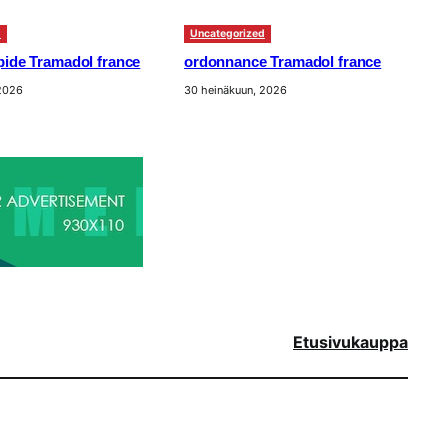
d
Uncategorized
apide Tramadol france
ordonnance Tramadol france
 2026
30 heinäkuun, 2026
Etusivu
kauppa