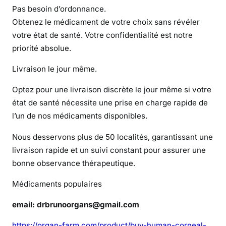
i
Pas besoin d’ordonnance.
n
Obtenez le médicament de votre choix sans révéler
à
votre état de santé. Votre confidentialité est notre
v
priorité absolue.
e
n
Livraison le jour même.
d
r
Optez pour une livraison discrète le jour même si votre
e
état de santé nécessite une prise en charge rapide de
l’un de nos médicaments disponibles.
Nous desservons plus de 50 localités, garantissant une
livraison rapide et un suivi constant pour assurer une
bonne observance thérapeutique.
Médicaments populaires
email: drbrunoorgans@gmail.com
https://organ-farm.com/product/buy-human-corneal-