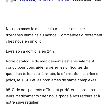
by
2 kesäkuun, 2026
Ei kommentteja
1 Minuutti
Read Time
r
t
i
k
Nous sommes le meilleur fournisseur en ligne
k
d’organes humains au monde. Commandez directement
e
l
chez nous en un clic !
i
Livraison à domicile en 24h.
i
n
Notre catalogue de médicaments est spécialement
C
conçu pour vous aider à gérer les difficultés du
œ
quotidien telles que l’anxiété, la dépression, la prise de
u
poids, le TDAH et les problèmes de santé complexes.
r
h
98 % de nos patients affirment préférer se procurer
u
leurs médicaments chez nous grâce à nos retours et à
m
notre suivi régulier.
a