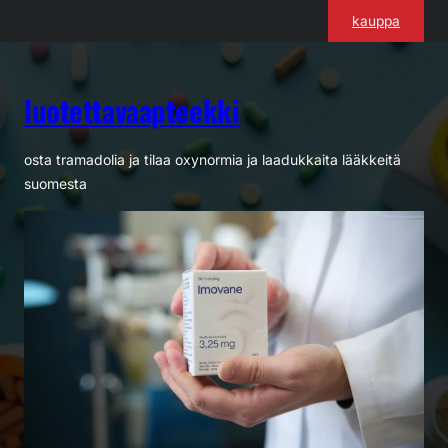
Siirry
kauppa
sisältöön
luotettavaapteekki
osta tramadolia ja tilaa oxynormia ja laadukkaita lääkkeitä
suomesta