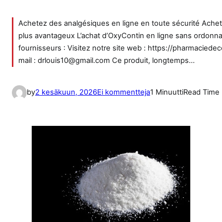
Achetez des analgésiques en ligne en toute sécurité Achete
plus avantageux L’achat d’OxyContin en ligne sans ordonnanc
fournisseurs : Visitez notre site web : https://pharmacied
mail : drlouis10@gmail.com Ce produit, longtemps…
a
by
2 kesäkuun, 2026
Ei kommentteja
1 Minuutti
Read Time
r
t
i
k
k
e
l
i
i
n