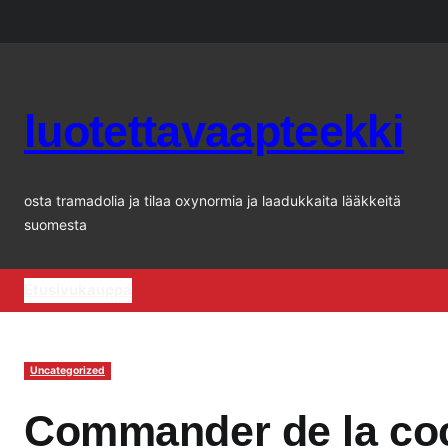
Siirry
sisältöön
luotettavaapteekki
osta tramadolia ja tilaa oxynormia ja laadukkaita lääkkeitä
suomesta
Etusivu
kauppa
Uncategorized
Commander de la coc