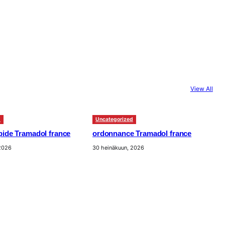
View All
d
Uncategorized
apide Tramadol france
ordonnance Tramadol france
 2026
30 heinäkuun, 2026