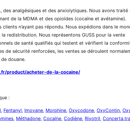
 des analgésiques et des anxiolytiques. Nous avons traité
nant de la MDMA et des opioïdes (cocaïne et avétamine).
 clients n’ayant pas répondu. Nous expédions dans le mon
 la redistribution. Nous représentons GUSS pour la vente
nels de santé qualifiés qui testent et vérifient la conformi
s de sécurité renforcées, les ventes se déroulent normale
s de douane.
.fr/product/acheter-de-la-cocaine/
que :
l
,
Fentanyl
,
Imovane
,
Morphine
,
Oxycodone
,
OxyContin
,
Ox
mines
,
Méthadone
,
Cocaïne
,
Codiène
,
Rivotril
,
Concerta
,
tr