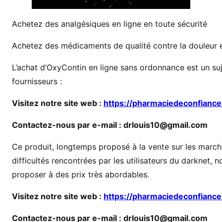
C
o
Achetez des analgésiques en ligne en toute sécurité
m
m
Achetez des médicaments de qualité contre la douleur et
a
L’achat d’OxyContin en ligne sans ordonnance est un suje
n
d
fournisseurs :
e
Visitez notre site web :
https://pharmaciedeconfiance
r
d
Contactez-nous par e-mail : drlouis10@gmail.com
e
l
Ce produit, longtemps proposé à la vente sur les marché
a
difficultés rencontrées par les utilisateurs du darknet,
c
proposer à des prix très abordables.
o
c
Visitez notre site web :
https://pharmaciedeconfiance
a
ï
Contactez-nous par e-mail : drlouis10@gmail.com