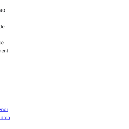
 40
de
té
ment.
ynor
adola