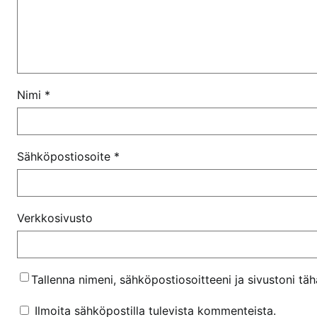
Nimi
*
Sähköpostiosoite
*
Verkkosivusto
Tallenna nimeni, sähköpostiosoitteeni ja sivustoni t
Ilmoita sähköpostilla tulevista kommenteista.