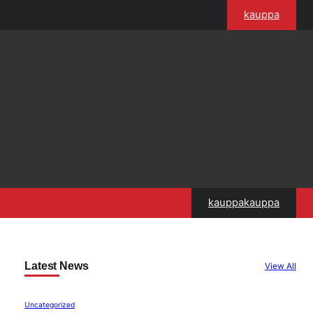
kauppa
kauppakauppa
Latest News
View All
Uncategorized