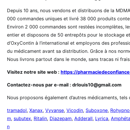
n
Depuis 10 ans, nous vendons et distribuons de la MDMA,
e
000 commandes uniques et livré 38 000 produits conte
d
e
Environ 2 000 commandes sont restées incomplètes, les
q
entier et disposons de 50 entrepôts pour le stockage et
u
d’OxyContin à l’international et employons des profession
a
du médicament avant sa distribution. Grâce à nos norme
l
Nous livrons partout dans le monde, sans tracas ni frai
i
t
Visitez notre site web :
https://pharmaciedeconfiance
é
Contactez-nous par e-mail : drlouis10@gmail.com
Nous proposons également d’autres médicaments, tels 
tramadol
,
Xanax
,
Vyvanse
,
Vicodin
,
Suboxone
,
Rohypno
m
,
subutex
,
Ritalin
,
Diazepam
,
Adderall
,
Lyrica
,
Amphéta
n