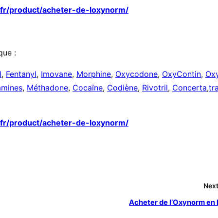
.fr/product/acheter-de-loxynorm/
que :
l
,
Fentanyl
,
Imovane
,
Morphine
,
Oxycodone
,
OxyContin
,
Ox
mines
,
Méthadone
,
Cocaïne
,
Codiène
,
Rivotril
,
Concerta
,
tr
.fr/product/acheter-de-loxynorm/
Next
Acheter de l’Oxynorm en 