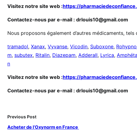
r
Visitez notre site web :
https://pharmaciedeconfiance
m
Contactez-nous par e-mail : drlouis10@gmail.com
e
n
Nous proposons également d’autres médicaments, tels 
l
i
tramadol
,
Xanax
,
Vyvanse
,
Vicodin
,
Suboxone
,
Rohypno
g
m
,
subutex
,
Ritalin
,
Diazepam
,
Adderall
,
Lyrica
,
Amphéta
n
n
e
Visitez notre site web :
https://pharmaciedeconfiance
Contactez-nous par e-mail : drlouis10@gmail.com
Previous Post
Acheter de l’Oxynorm en France