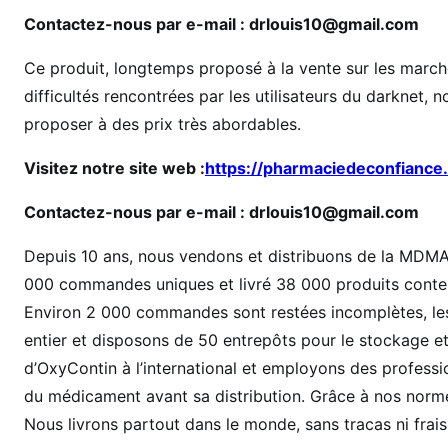
C
Contactez-nous par e-mail : drlouis10@gmail.com
o
m
Ce produit, longtemps proposé à la vente sur les marché
m
difficultés rencontrées par les utilisateurs du darknet,
a
proposer à des prix très abordables.
n
d
Visitez notre site web :
https://pharmaciedeconfiance
e
Contactez-nous par e-mail : drlouis10@gmail.com
r
d
Depuis 10 ans, nous vendons et distribuons de la MDMA,
e
000 commandes uniques et livré 38 000 produits conte
l
Environ 2 000 commandes sont restées incomplètes, les
’
O
entier et disposons de 50 entrepôts pour le stockage et
x
d’OxyContin à l’international et employons des profession
y
du médicament avant sa distribution. Grâce à nos norme
n
Nous livrons partout dans le monde, sans tracas ni frai
o