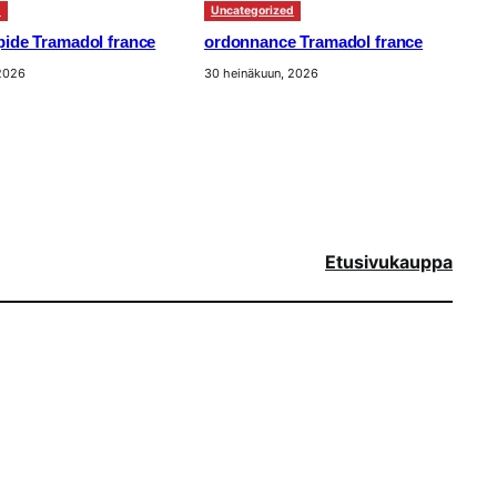
d
Uncategorized
apide Tramadol france
ordonnance Tramadol france
 2026
30 heinäkuun, 2026
Etusivu
kauppa