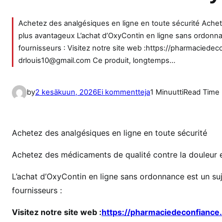
Achetez des analgésiques en ligne en toute sécurité Achete
plus avantageux L’achat d’OxyContin en ligne sans ordonnanc
fournisseurs : Visitez notre site web :https://pharmaciede
drlouis10@gmail.com Ce produit, longtemps…
a
by
2 kesäkuun, 2026
Ei kommentteja
1 Minuutti
Read Time
r
t
i
Achetez des analgésiques en ligne en toute sécurité
k
k
Achetez des médicaments de qualité contre la douleur et
e
L’achat d’OxyContin en ligne sans ordonnance est un suje
l
fournisseurs :
i
i
Visitez notre site web :
https://pharmaciedeconfiance
n