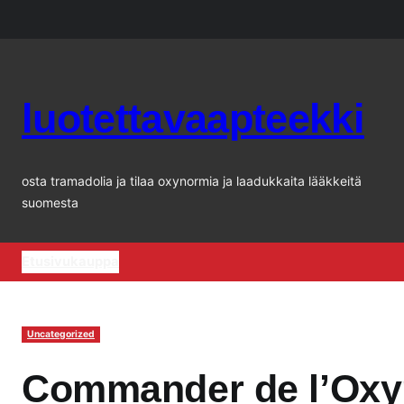
Siirry
sisältöön
luotettavaapteekki
osta tramadolia ja tilaa oxynormia ja laadukkaita lääkkeitä
suomesta
Etusivu
kauppa
Uncategorized
Commander de l’Oxy