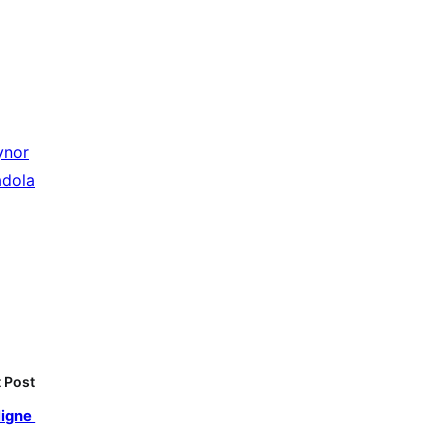
ynor
adola
 Post
ligne