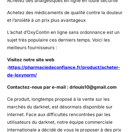
Achetez des analgésiques en ligne en toute sécurité
m
a
Achetez des médicaments de qualité contre la douleur
n
et l’anxiété à un prix plus avantageux
d
e
L’achat d’OxyContin en ligne sans ordonnance est un
r
sujet très populaire ces derniers temps. Voici les
d
meilleurs fournisseurs :
e
l
Visitez notre site web
’
:
https://pharmaciedeconfiance.fr/product/acheter-
O
de-loxynorm/
x
y
Contactez-nous par e-mail : drlouis10@gmail.com
n
Ce produit, longtemps proposé à la vente sur les
o
marchés du darknet, est désormais disponible sur
r
internet. Face aux difficultés rencontrées par les
m
e
utilisateurs du darknet, notre équipe commerciale
n
internationale a décidé de vous le proposer à des prix