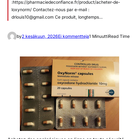
:https://pharmaciedeconfiance.fr/product/acheter-de-
loxynorm/ Contactez-nous par e-mail :
drlouis10@gmail.com Ce produit, longtemps…
a
by
2 kesäkuun, 2026
Ei kommentteja
1 Minuutti
Read Time
r
t
i
k
k
e
l
i
i
n
C
o
m