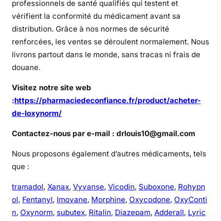
professionnels de santé qualifiés qui testent et
vérifient la conformité du médicament avant sa
distribution. Grâce à nos normes de sécurité
renforcées, les ventes se déroulent normalement. Nous
livrons partout dans le monde, sans tracas ni frais de
douane.
Visitez notre site web
:
https://pharmaciedeconfiance.fr/product/acheter-
de-loxynorm/
Contactez-nous par e-mail : drlouis10@gmail.com
Nous proposons également d’autres médicaments, tels
que :
tramadol
,
Xanax
,
Vyvanse
,
Vicodin
,
Suboxone
,
Rohypn
ol
,
Fentanyl
,
Imovane
,
Morphine
,
Oxycodone
,
OxyConti
n
,
Oxynorm
,
subutex
,
Ritalin
,
Diazepam
,
Adderall
,
Lyric