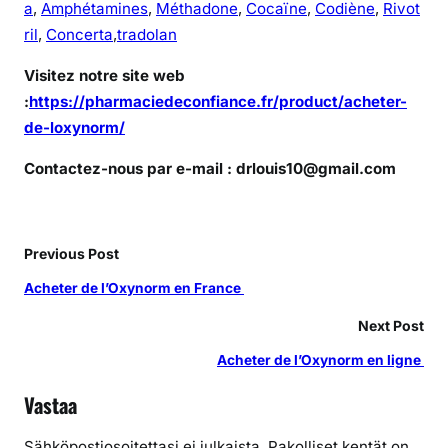
a
,
Amphétamines
,
Méthadone
,
Cocaïne
,
Codiène
,
Rivot
ril
,
Concerta
,
tradolan
Visitez notre site web
:
https://pharmaciedeconfiance.fr/product/acheter-
de-loxynorm/
Contactez-nous par e-mail : drlouis10@gmail.com
Previous Post
Acheter de l’Oxynorm en France
Next Post
Acheter de l’Oxynorm en ligne
Vastaa
Sähköpostiosoitettasi ei julkaista.
Pakolliset kentät on