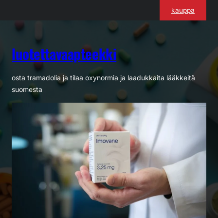
Siirry
kauppa
sisältöön
luotettavaapteekki
osta tramadolia ja tilaa oxynormia ja laadukkaita lääkkeitä
suomesta