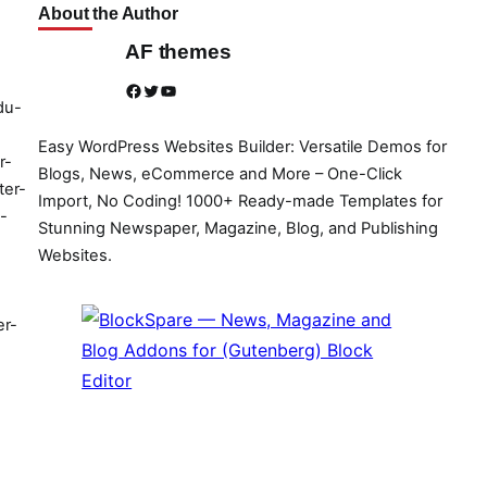
About the Author
AF themes
Facebook
Twitter
YouTube
du-
Easy WordPress Websites Builder: Versatile Demos for
r-
Blogs, News, eCommerce and More – One-Click
ter-
Import, No Coding! 1000+ Ready-made Templates for
-
Stunning Newspaper, Magazine, Blog, and Publishing
Websites.
er-