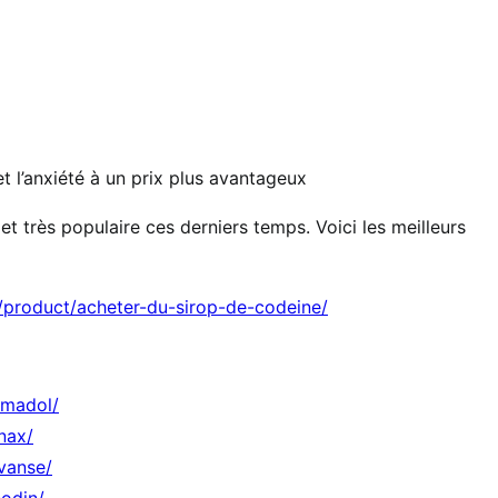
 l’anxiété à un prix plus avantageux
t très populaire ces derniers temps. Voici les meilleurs
r/product/acheter-du-sirop-de-codeine/
amadol/
nax/
vanse/
codin/