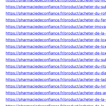
r
https://pharmaciedeconfiance.fr/product/acheter-du-s
d
https://pharmaciedeconfiance.fr/product/acheter-du-ro
u
https://pharmaciedeconfiance.fr/product/acheter-du-fen
X
https://pharmaciedeconfiance.fr/product/acheter-imova
a
https://pharmaciedeconfiance.fr/product/acheter-de-la
n
a
https://pharmaciedeconfiance.fr/product/acheter-de-l
x
https://pharmaciedeconfiance.fr/product/acheter-de-lo
e
https://pharmaciedeconfiance.fr/product/acheter-de-lo
n
https://pharmaciedeconfiance.fr/product/acheter-du-su
l
https://pharmaciedeconfiance.fr/product/acheter-du-rita
i
https://pharmaciedeconfiance.fr/product/acheter-du-d
g
https://pharmaciedeconfiance.fr/product/acheter-de-lad
n
https://pharmaciedeconfiance.fr/product/acheter-du-lyr
e
https://pharmaciedeconfiance.fr/product/acheter-des-
https://pharmaciedeconfiance.fr/product/acheter-de-l
https://pharmaciedeconfiance.fr/product/acheter-de-la