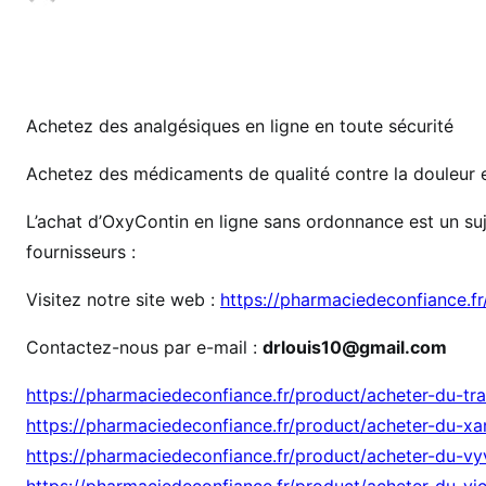
r
t
i
k
k
Achetez des analgésiques en ligne en toute sécurité
e
Achetez des médicaments de qualité contre la douleur et
l
i
L’achat d’OxyContin en ligne sans ordonnance est un suje
i
fournisseurs :
n
c
Visitez notre site web :
https://pharmaciedeconfiance.f
o
m
Contactez-nous par e-mail :
drlouis10@gmail.com
m
https://pharmaciedeconfiance.fr/product/acheter-du-tr
a
n
https://pharmaciedeconfiance.fr/product/acheter-du-xa
d
https://pharmaciedeconfiance.fr/product/acheter-du-vy
e
https://pharmaciedeconfiance.fr/product/acheter-du-vi