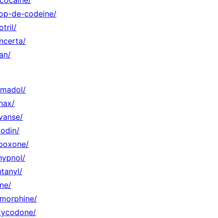
rop-de-codeine/
tril/
ncerta/
an/
amadol/
nax/
vanse/
codin/
uboxone/
hypnol/
tanyl/
ne/
-morphine/
oxycodone/