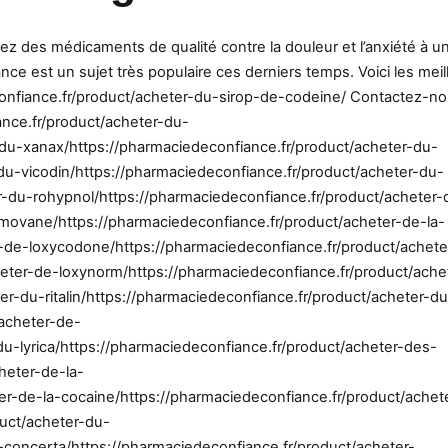
z des médicaments de qualité contre la douleur et l’anxiété à un
e est un sujet très populaire ces derniers temps. Voici les meil
deconfiance.fr/product/acheter-du-sirop-de-codeine/ Contactez-n
ance.fr/product/acheter-du-
-du-xanax/https://pharmaciedeconfiance.fr/product/acheter-du-
du-vicodin/https://pharmaciedeconfiance.fr/product/acheter-du-
-du-rohypnol/https://pharmaciedeconfiance.fr/product/acheter-
imovane/https://pharmaciedeconfiance.fr/product/acheter-de-la-
-de-loxycodone/https://pharmaciedeconfiance.fr/product/achete
heter-de-loxynorm/https://pharmaciedeconfiance.fr/product/ache
r-du-ritalin/https://pharmaciedeconfiance.fr/product/acheter-du
/acheter-de-
du-lyrica/https://pharmaciedeconfiance.fr/product/acheter-des-
heter-de-la-
r-de-la-cocaine/https://pharmaciedeconfiance.fr/product/achet
uct/acheter-du-
u-concerta/https://pharmaciedeconfiance.fr/product/acheter-