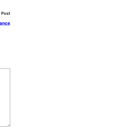
 Post
nance