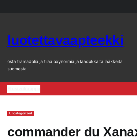
Siirry
sisältöön
luotettavaapteekki
osta tramadolia ja tilaa oxynormia ja laadukkaita lääkkeitä
suomesta
Etusivu
kauppa
Uncategorized
commander du Xanax