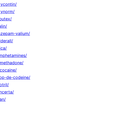
xycontin/
xynorm/
butex/
lin/
iazepam-valium/
derall/
ica/
amphetamines/
a-methadone/
-cocaine/
rop-de-codeine/
tril/
ncerta/
an/