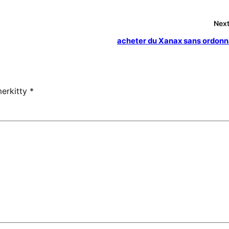
Next
acheter du Xanax sans ordon
merkitty
*