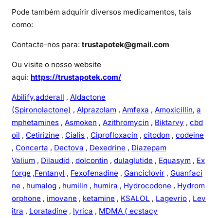
a
Pode também adquirir diversos medicamentos, tais
m
como:
é
d
Contacte-nos para:
trustapotek@gmail.com
i
Ou visite o nosso website
c
a
aqui:
https://trustapotek.com/
Abilify
,
adderall
,
Aldactone
(Spironolactone)
,
Alprazolam
,
Amfexa
,
Amoxicillin
,
a
mphetamines
,
Asmoken
,
Azithromycin
,
Biktarvy
,
cbd
oil
,
Cetirizine
,
Cialis
,
Ciprofloxacin
,
citodon
,
codeine
,
Concerta
,
Dectova
,
Dexedrine
,
Diazepam
Valium
,
Dilaudid
,
dolcontin
,
dulaglutide
,
Equasym
,
Ex
forge
,
Fentanyl
,
Fexofenadine
,
Ganciclovir
,
Guanfaci
ne
,
humalog
,
humilin
,
humira
,
Hydrocodone
,
Hydrom
orphone
,
imovane
,
ketamine
,
KSALOL
,
Lagevrio
,
Lev
itra
,
Loratadine
,
lyrica
,
MDMA ( ecstacy