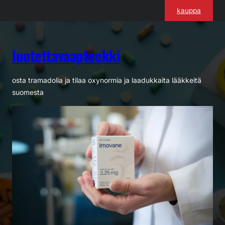
Siirry
kauppa
sisältöön
luotettavaapteekki
osta tramadolia ja tilaa oxynormia ja laadukkaita lääkkeitä
suomesta