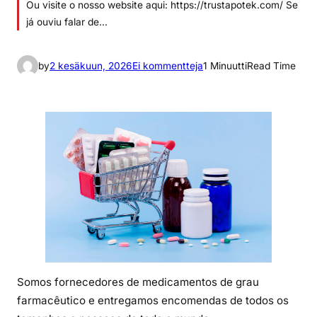
Ou visite o nosso website aqui: https://trustapotek.com/ Se
já ouviu falar de…
a
by
2 kesäkuun, 2026
Ei kommentteja
1 Minuutti
Read Time
r
t
i
k
k
e
l
i
i
n
C
o
Somos fornecedores de medicamentos de grau
m
farmacêutico e entregamos encomendas de todos os
p