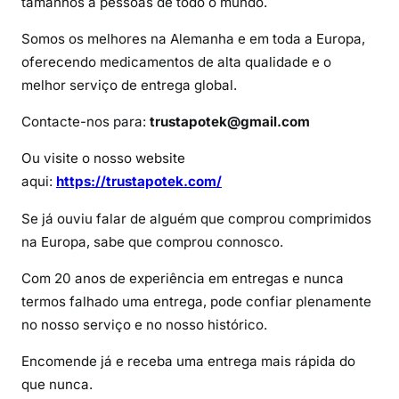
tamanhos a pessoas de todo o mundo.
r
a
Somos os melhores na Alemanha e em toda a Europa,
r
oferecendo medicamentos de alta qualidade e o
O
melhor serviço de entrega global.
x
y
Contacte-nos para:
trustapotek@gmail.com
n
o
Ou visite o nosso website
r
aqui:
https://trustapotek.com/
m
Se já ouviu falar de alguém que comprou comprimidos
s
e
na Europa, sabe que comprou connosco.
m
Com 20 anos de experiência em entregas e nunca
r
termos falhado uma entrega, pode confiar plenamente
e
no nosso serviço e no nosso histórico.
c
e
Encomende já e receba uma entrega mais rápida do
i
que nunca.
t