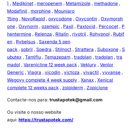
)
,
Medikinet
,
meropenem
,
Metamizole
,
methadone
,
Modafinil
,
morphine
,
Mounjaro
15mg
,
NovoRapid
,
oxycodone
,
Oxycontin
,
Oxymorph
one
,
Oxynorm
,
ozempic
,
Paxil
,
Paxlovid
,
Percocet
,
P
hentermine
,
Relenza
,
Ritalin
,
rivotril
,
Rohypnol
,
Rubif
en
,
Rybelsus
,
Saxenda 5 pen
pack
,
sobril
,
Spedra
,
Stilnoct
,
Strattera
,
Suboxone
,
S
ubutex
,
Tamiflu
,
Temazepam
,
tradolan
,
tradolan
,
tra
madol
,
Varenicline 12 week pack
,
Veklury
,
Venlor
Generic
,
Viagra
,
vicodin
,
victoza
,
vivactil
,
vyvanse
,
Wegovy complete 4 week supply
,
Xanax
,
Xenical
complete 12 weeks pack
,
zolpiderm
,
Zopiclone
Contacte-nos para:
trustapotek@gmail.com
Ou visite o nosso website
aqui:
https://trustapotek.com/