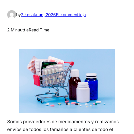
a
by
2 kesäkuun, 2026
Ei kommentteja
r
t
2 Minuuttia
Read Time
i
k
k
e
l
i
i
n
C
o
s
’
Somos proveedores de medicamentos y realizamos
è
envíos de todos los tamaños a clientes de todo el
i