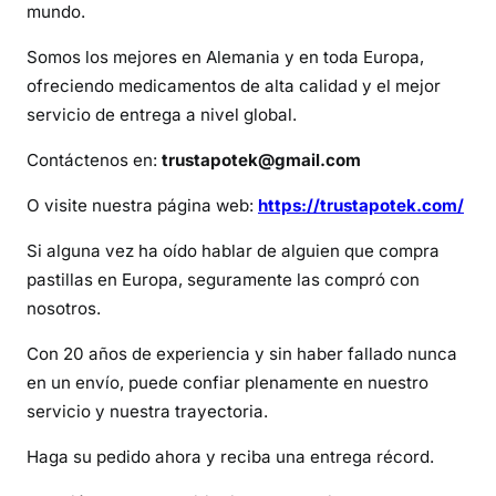
l
mundo.
V
Somos los mejores en Alemania y en toda Europa,
y
ofreciendo medicamentos de alta calidad y el mejor
v
servicio de entrega a nivel global.
a
n
Contáctenos en:
trustapotek@gmail.com
s
e
O visite nuestra página web:
https://trustapotek.com/
?
Si alguna vez ha oído hablar de alguien que compra
pastillas en Europa, seguramente las compró con
nosotros.
Con 20 años de experiencia y sin haber fallado nunca
en un envío, puede confiar plenamente en nuestro
servicio y nuestra trayectoria.
Haga su pedido ahora y reciba una entrega récord.