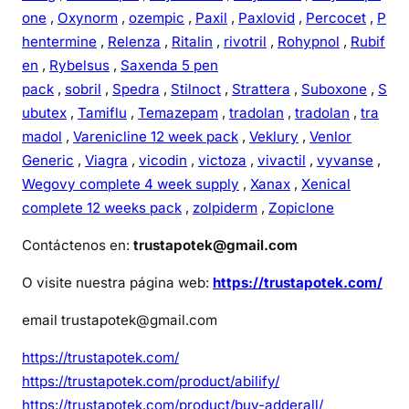
one
,
Oxynorm
,
ozempic
,
Paxil
,
Paxlovid
,
Percocet
,
P
hentermine
,
Relenza
,
Ritalin
,
rivotril
,
Rohypnol
,
Rubif
en
,
Rybelsus
,
Saxenda 5 pen
pack
,
sobril
,
Spedra
,
Stilnoct
,
Strattera
,
Suboxone
,
S
ubutex
,
Tamiflu
,
Temazepam
,
tradolan
,
tradolan
,
tra
madol
,
Varenicline 12 week pack
,
Veklury
,
Venlor
Generic
,
Viagra
,
vicodin
,
victoza
,
vivactil
,
vyvanse
,
Wegovy complete 4 week supply
,
Xanax
,
Xenical
complete 12 weeks pack
,
zolpiderm
,
Zopiclone
Contáctenos en:
trustapotek@gmail.com
O visite nuestra página web:
https://trustapotek.com/
email trustapotek@gmail.com
https://trustapotek.com/
https://trustapotek.com/product/abilify/
https://trustapotek.com/product/buy-adderall/