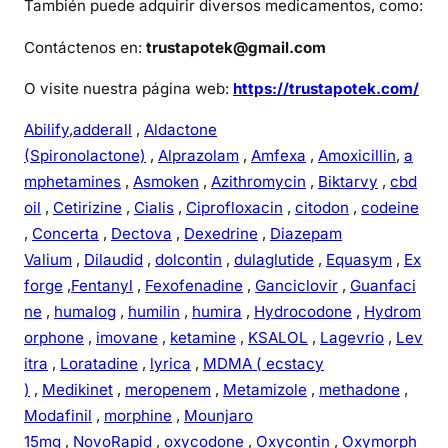
También puede adquirir diversos medicamentos, como:
Contáctenos en:
trustapotek@gmail.com
O visite nuestra página web:
https://trustapotek.com/
Abilify
,
adderall
,
Aldactone
(Spironolactone)
,
Alprazolam
,
Amfexa
,
Amoxicillin
,
a
mphetamines
,
Asmoken
,
Azithromycin
,
Biktarvy
,
cbd
oil
,
Cetirizine
,
Cialis
,
Ciprofloxacin
,
citodon
,
codeine
,
Concerta
,
Dectova
,
Dexedrine
,
Diazepam
Valium
,
Dilaudid
,
dolcontin
,
dulaglutide
,
Equasym
,
Ex
forge
,
Fentanyl
,
Fexofenadine
,
Ganciclovir
,
Guanfaci
ne
,
humalog
,
humilin
,
humira
,
Hydrocodone
,
Hydrom
orphone
,
imovane
,
ketamine
,
KSALOL
,
Lagevrio
,
Lev
itra
,
Loratadine
,
lyrica
,
MDMA ( ecstacy
)
,
Medikinet
,
meropenem
,
Metamizole
,
methadone
,
Modafinil
,
morphine
,
Mounjaro
15mg
,
NovoRapid
,
oxycodone
,
Oxycontin
,
Oxymorph