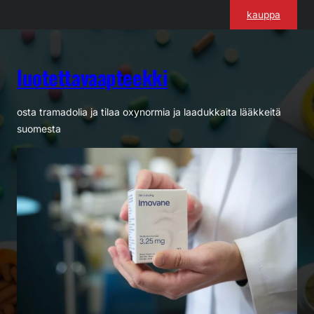
Siirry
kauppa
sisältöön
luotettavaapteekki
osta tramadolia ja tilaa oxynormia ja laadukkaita lääkkeitä
suomesta