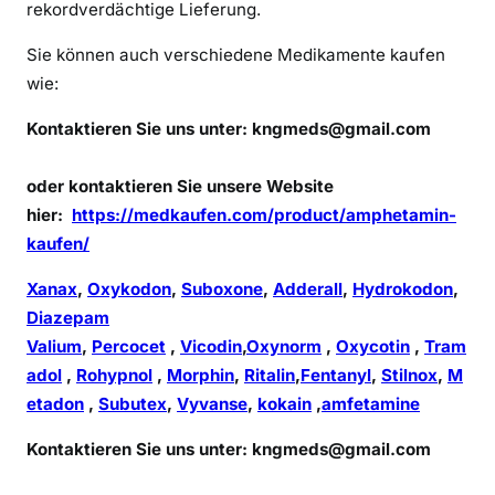
rekordverdächtige Lieferung.
Sie können auch verschiedene Medikamente kaufen
wie:
Kontaktieren Sie uns unter:
kngmeds@gmail.com
oder kontaktieren Sie unsere Website
hier:
https://medkaufen.com/product/amphetamin-
kaufen/
Xanax
,
Oxykodon
,
Suboxone
,
Adderall
,
Hydrokodon
,
Diazepam
Valium
,
Percocet
,
Vicodin
,
Oxynorm
,
Oxycotin
,
Tram
adol
,
Rohypnol
,
Morphin
,
Ritalin
,
Fentanyl
,
Stilnox
,
M
etadon
,
Subutex
,
Vyvanse
,
kokain
,
amfetamine
Kontaktieren Sie uns unter:
kngmeds@gmail.com