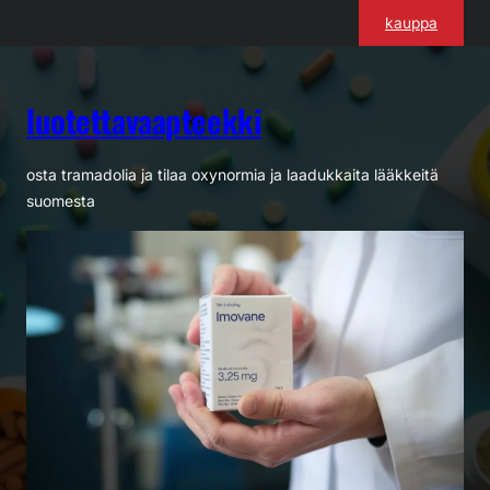
Siirry
kauppa
sisältöön
luotettavaapteekki
osta tramadolia ja tilaa oxynormia ja laadukkaita lääkkeitä
suomesta