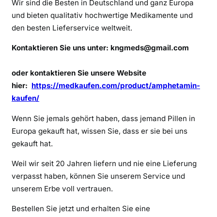
Wir sind die Besten in Deutschland und ganz Europa
p
und bieten qualitativ hochwertige Medikamente und
a
m
den besten Lieferservice weltweit.
b
Kontaktieren Sie uns unter:
kngmeds@gmail.com
e
s
oder kontaktieren Sie unsere Website
t
hier:
https://medkaufen.com/product/amphetamin-
e
l
kaufen/
l
Wenn Sie jemals gehört haben, dass jemand Pillen in
e
Europa gekauft hat, wissen Sie, dass er sie bei uns
n
gekauft hat.
Weil wir seit 20 Jahren liefern und nie eine Lieferung
verpasst haben, können Sie unserem Service und
unserem Erbe voll vertrauen.
Bestellen Sie jetzt und erhalten Sie eine