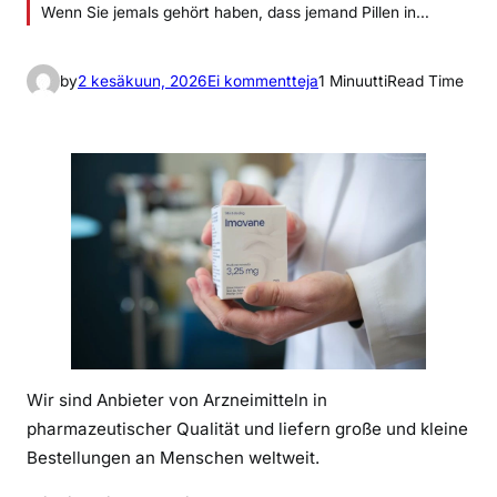
Wenn Sie jemals gehört haben, dass jemand Pillen in…
a
by
2 kesäkuun, 2026
Ei kommentteja
1 Minuutti
Read Time
r
t
i
k
k
e
l
i
i
n
D
Wir sind Anbieter von Arzneimitteln in
i
a
pharmazeutischer Qualität und liefern große und kleine
z
Bestellungen an Menschen weltweit.
e