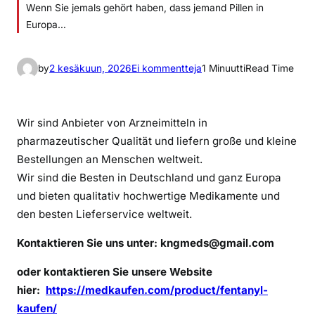
Wenn Sie jemals gehört haben, dass jemand Pillen in
Europa…
a
by
2 kesäkuun, 2026
Ei kommentteja
1 Minuutti
Read Time
r
t
i
Wir sind Anbieter von Arzneimitteln in
k
pharmazeutischer Qualität und liefern große und kleine
k
Bestellungen an Menschen weltweit.
e
Wir sind die Besten in Deutschland und ganz Europa
l
und bieten qualitativ hochwertige Medikamente und
i
den besten Lieferservice weltweit.
i
n
Kontaktieren Sie uns unter:
kngmeds@gmail.com
F
e
oder kontaktieren Sie unsere Website
n
hier:
https://medkaufen.com/product/fentanyl-
t
kaufen/