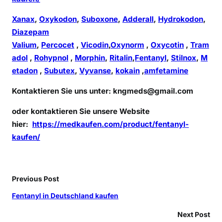
Xanax
,
Oxykodon
,
Suboxone
,
Adderall
,
Hydrokodon
,
Diazepam
Valium
,
Percocet
,
Vicodin
,
Oxynorm
,
Oxycotin
,
Tram
adol
,
Rohypnol
,
Morphin
,
Ritalin
,
Fentanyl
,
Stilnox
,
M
etadon
,
Subutex
,
Vyvanse
,
kokain
,
amfetamine
Kontaktieren Sie uns unter:
kngmeds@gmail.com
oder kontaktieren Sie unsere Website
hier:
https://medkaufen.com/product/fentanyl-
kaufen/
Previous Post
Fentanyl in Deutschland kaufen
Next Post