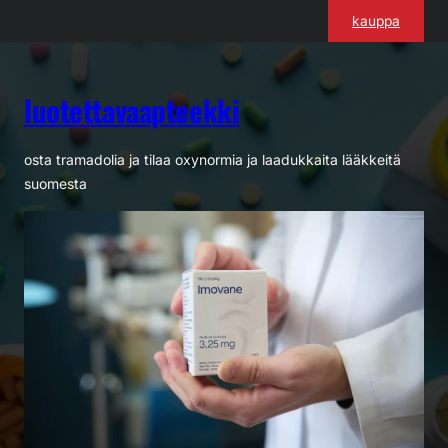
Siirry
kauppa
sisältöön
luotettavaapteekki
osta tramadolia ja tilaa oxynormia ja laadukkaita lääkkeitä
suomesta