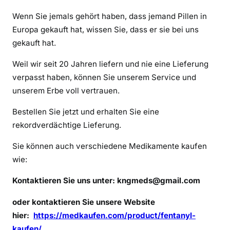
a
Wenn Sie jemals gehört haben, dass jemand Pillen in
n
y
Europa gekauft hat, wissen Sie, dass er sie bei uns
l
gekauft hat.
o
Weil wir seit 20 Jahren liefern und nie eine Lieferung
n
verpasst haben, können Sie unserem Service und
l
unserem Erbe voll vertrauen.
i
n
Bestellen Sie jetzt und erhalten Sie eine
e
rekordverdächtige Lieferung.
k
a
Sie können auch verschiedene Medikamente kaufen
u
wie:
f
e
Kontaktieren Sie uns unter:
kngmeds@gmail.com
n
oder kontaktieren Sie unsere Website
hier:
https://medkaufen.com/product/fentanyl-
kaufen/