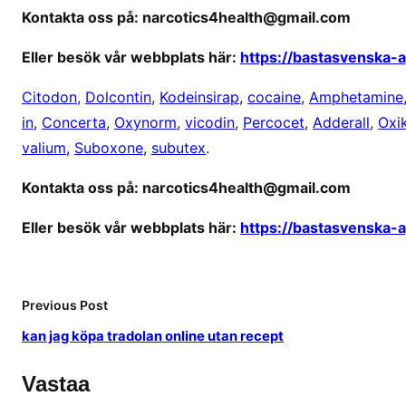
ä
Kontakta oss på: narcotics4health@gmail.com
n
Eller besök vår webbplats här:
https://bastasvenska-
g
l
Citodon
,
Dolcontin
,
Kodeinsirap
,
cocaine
,
Amphetamine
i
in
,
Concerta
,
Oxynorm
,
vicodin
,
Percocet
,
Adderall
,
Oxi
g
valium,
Suboxone
,
subutex
.
t
o
Kontakta oss på: narcotics4health@gmail.com
n
l
Eller besök vår webbplats här:
https://bastasvenska-
i
n
e
Previous Post
kan jag köpa tradolan online utan recept
Vastaa