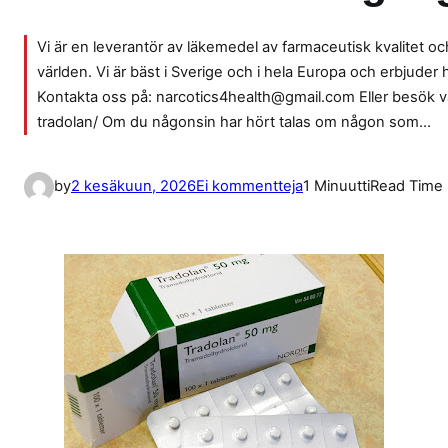
Vi är en leverantör av läkemedel av farmaceutisk kvalitet och 
världen. Vi är bäst i Sverige och i hela Europa och erbjuder
Kontakta oss på: narcotics4health@gmail.com Eller besök 
tradolan/ Om du någonsin har hört talas om någon som…
a
by
2 kesäkuun, 2026
Ei kommentteja
1 Minuutti
Read Time
r
t
i
k
k
e
l
i
i
n