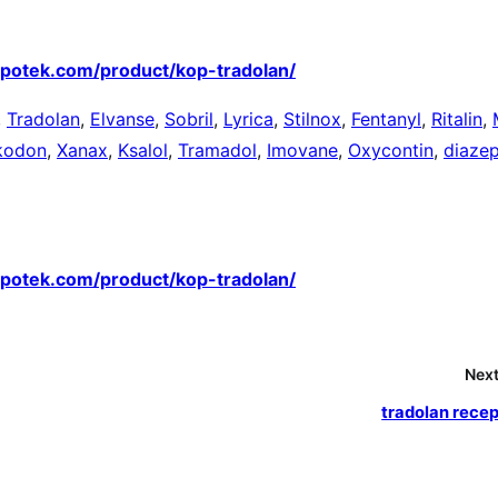
apotek.com/product/kop-tradolan/
,
Tradolan
,
Elvanse
,
Sobril
,
Lyrica
,
Stilnox
,
Fentanyl
,
Ritalin
,
kodon
,
Xanax
,
Ksalol
,
Tramadol
,
Imovane
,
Oxycontin
,
diaze
apotek.com/product/kop-tradolan/
Next
tradolan recep