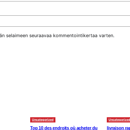
ähän selaimeen seuraavaa kommentointikertaa varten.
Uncategorized
Uncategorize
Top 10 des endroits où acheter du
livraison r