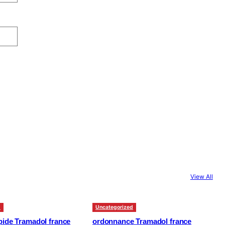
View All
d
Uncategorized
apide Tramadol france
ordonnance Tramadol france