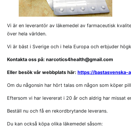
f
i
n
Vi är en leverantör av läkemedel av farmaceutisk kvalitet
n
s
över hela världen.
t
Vi är bäst i Sverige och i hela Europa och erbjuder hög
r
a
Kontakta oss på: narcotics4health@gmail.com
d
o
Eller besök vår webbplats här:
https://bastasvenska-
l
a
Om du någonsin har hört talas om någon som köper pille
n
Eftersom vi har levererat i 20 år och aldrig har missat en
t
i
Beställ nu och få en rekordbrytande leverans.
l
l
Du kan också köpa olika läkemedel såsom:
g