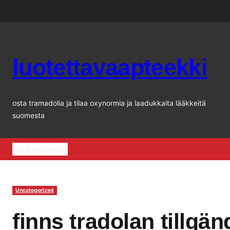
Siirry
sisältöön
luotettavaapteekki
osta tramadolia ja tilaa oxynormia ja laadukkaita lääkkeitä
suomesta
Etusivu
kauppa
Uncategorized
finns tradolan tillgän