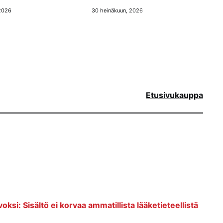
 2026
30 heinäkuun, 2026
Etusivu
kauppa
voksi: Sisältö ei korvaa ammatillista lääketieteellistä