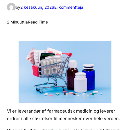
a
by
2 kesäkuun, 2026
Ei kommentteja
r
t
2 Minuuttia
Read Time
i
k
k
e
l
i
i
n
H
v
a
d
Vi er leverandør af farmaceutisk medicin og leverer
e
ordrer i alle størrelser til mennesker over hele verden.
r
z