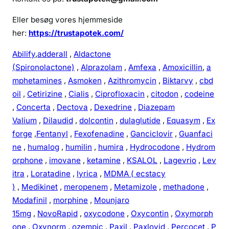
Eller besøg vores hjemmeside
her:
https://trustapotek.com/
Abilify
,
adderall
,
Aldactone
(Spironolactone)
,
Alprazolam
,
Amfexa
,
Amoxicillin
,
a
mphetamines
,
Asmoken
,
Azithromycin
,
Biktarvy
,
cbd
oil
,
Cetirizine
,
Cialis
,
Ciprofloxacin
,
citodon
,
codeine
,
Concerta
,
Dectova
,
Dexedrine
,
Diazepam
Valium
,
Dilaudid
,
dolcontin
,
dulaglutide
,
Equasym
,
Ex
forge
,
Fentanyl
,
Fexofenadine
,
Ganciclovir
,
Guanfaci
ne
,
humalog
,
humilin
,
humira
,
Hydrocodone
,
Hydrom
orphone
,
imovane
,
ketamine
,
KSALOL
,
Lagevrio
,
Lev
itra
,
Loratadine
,
lyrica
,
MDMA ( ecstacy
)
,
Medikinet
,
meropenem
,
Metamizole
,
methadone
,
Modafinil
,
morphine
,
Mounjaro
15mg
,
NovoRapid
,
oxycodone
,
Oxycontin
,
Oxymorph
one
,
Oxynorm
,
ozempic
,
Paxil
,
Paxlovid
,
Percocet
,
P