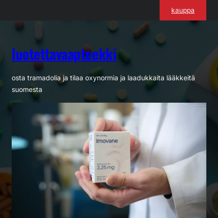
Siirry
kauppa
sisältöön
luotettavaapteekki
osta tramadolia ja tilaa oxynormia ja laadukkaita lääkkeitä
suomesta