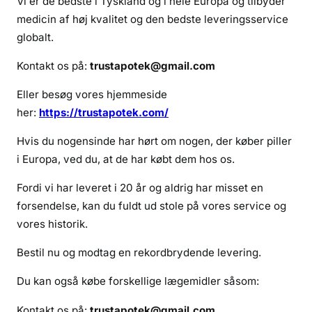
Vi er de bedste i Tyskland og i hele Europa og tilbyder
o
medicin af høj kvalitet og den bedste leveringsservice
l
globalt.
p
i
Kontakt os på:
trustapotek@gmail.com
d
e
Eller besøg vores hjemmeside
m
her:
https://trustapotek.com/
Hvis du nogensinde har hørt om nogen, der køber piller
i Europa, ved du, at de har købt dem hos os.
Fordi vi har leveret i 20 år og aldrig har misset en
forsendelse, kan du fuldt ud stole på vores service og
vores historik.
Bestil nu og modtag en rekordbrydende levering.
Du kan også købe forskellige lægemidler såsom:
Kontakt os på:
trustapotek@gmail.com