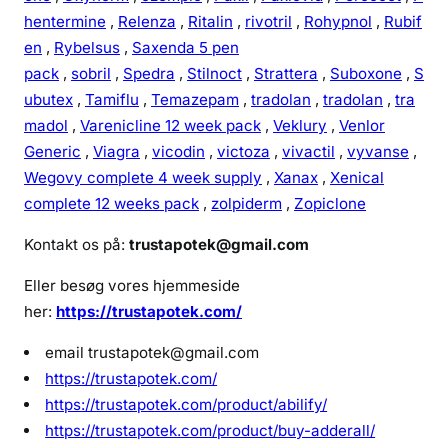
hentermine
,
Relenza
,
Ritalin
,
rivotril
,
Rohypnol
,
Rubif
en
,
Rybelsus
,
Saxenda 5 pen
pack
,
sobril
,
Spedra
,
Stilnoct
,
Strattera
,
Suboxone
,
S
ubutex
,
Tamiflu
,
Temazepam
,
tradolan
,
tradolan
,
tra
madol
,
Varenicline 12 week pack
,
Veklury
,
Venlor
Generic
,
Viagra
,
vicodin
,
victoza
,
vivactil
,
vyvanse
,
Wegovy complete 4 week supply
,
Xanax
,
Xenical
complete 12 weeks pack
,
zolpiderm
,
Zopiclone
Kontakt os på:
trustapotek@gmail.com
Eller besøg vores hjemmeside
her:
https://trustapotek.com/
email trustapotek@gmail.com
https://trustapotek.com/
https://trustapotek.com/product/abilify/
https://trustapotek.com/product/buy-adderall/