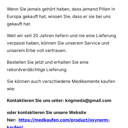
r
Wenn Sie jemals gehört haben, dass jemand Pillen in
a
u
Europa gekauft hat, wissen Sie, dass er sie bei uns
c
gekauft hat.
h
Weil wir seit 20 Jahren liefern und nie eine Lieferung
e
verpasst haben, können Sie unserem Service und
O
unserem Erbe voll vertrauen.
x
y
Bestellen Sie jetzt und erhalten Sie eine
n
rekordverdächtige Lieferung.
o
r
Sie können auch verschiedene Medikamente kaufen
m
wie:
Kontaktieren Sie uns unter:
kngmeds@gmail.com
oder kontaktieren Sie unsere Website
hier:
https://medkaufen.com/product/oxynorm-
kaufen/