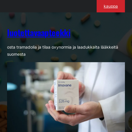
Siirry
kauppa
sisältöön
luotettavaapteekki
osta tramadolia ja tilaa oxynormia ja laadukkaita lääkkeitä
suomesta