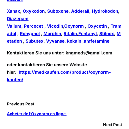
Xanax
,
Oxykodon
,
Suboxone
,
Adderall
,
Hydrokodon
,
Diazepam
Valium
,
Percocet
,
Vicodin
,
Oxynorm
,
Oxycotin
,
Tram
adol
,
Rohypnol
,
Morphin
,
Ritalin
,
Fentanyl
,
Stilnox
,
M
etadon
,
Subutex
,
Vyvanse
,
kokain
,
amfetamine
Kontaktieren Sie uns unter:
kngmeds@gmail.com
oder kontaktieren Sie unsere Website
hier:
https://medkaufen.com/product/oxynorm-
kaufen/
Previous Post
Acheter de l’Oxynorm en ligne
Next Post