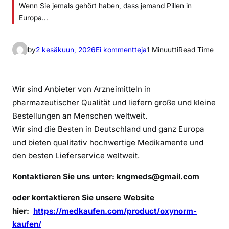
Wenn Sie jemals gehört haben, dass jemand Pillen in
Europa…
a
by
2 kesäkuun, 2026
Ei kommentteja
1 Minuutti
Read Time
r
t
i
Wir sind Anbieter von Arzneimitteln in
k
pharmazeutischer Qualität und liefern große und kleine
k
Bestellungen an Menschen weltweit.
e
Wir sind die Besten in Deutschland und ganz Europa
l
und bieten qualitativ hochwertige Medikamente und
i
den besten Lieferservice weltweit.
i
n
Kontaktieren Sie uns unter:
kngmeds@gmail.com
I
c
oder kontaktieren Sie unsere Website
h
hier:
https://medkaufen.com/product/oxynorm-
b
kaufen/