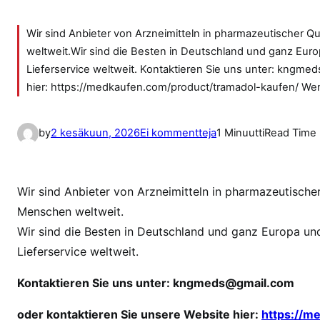
Wir sind Anbieter von Arzneimitteln in pharmazeutischer Q
weltweit.Wir sind die Besten in Deutschland und ganz Eur
Lieferservice weltweit. Kontaktieren Sie uns unter: kngm
hier: https://medkaufen.com/product/tramadol-kaufen/ Wen
a
by
2 kesäkuun, 2026
Ei kommentteja
1 Minuutti
Read Time
r
t
i
Wir sind Anbieter von Arzneimitteln in pharmazeutischer
k
Menschen weltweit.
k
Wir sind die Besten in Deutschland und ganz Europa un
e
Lieferservice weltweit.
l
i
Kontaktieren Sie uns unter:
kngmeds@gmail.com
i
n
oder kontaktieren Sie unsere Website hier:
https://m