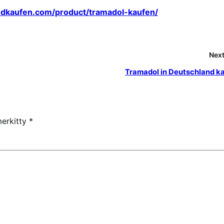
edkaufen.com/product/tramadol-kaufen/
Next
Tramadol in Deutschland k
merkitty
*