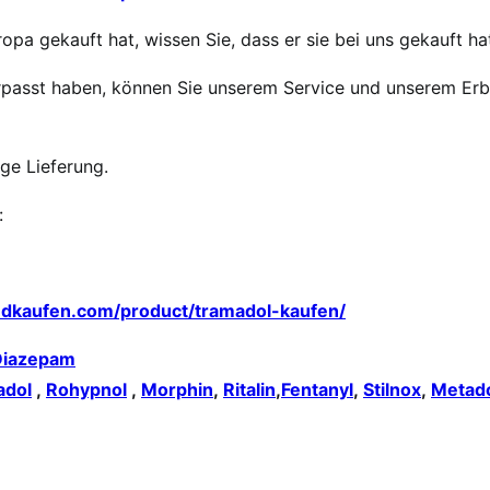
opa gekauft hat, wissen Sie, dass er sie bei uns gekauft ha
 verpasst haben, können Sie unserem Service und unserem Er
ige Lieferung.
:
edkaufen.com/product/tramadol-kaufen/
Diazepam
adol
,
Rohypnol
,
Morphin
,
Ritalin
,
Fentanyl
,
Stilnox
,
Metad