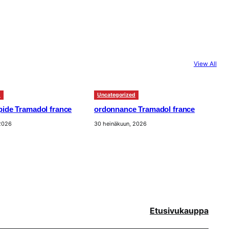
View All
d
Uncategorized
apide Tramadol france
ordonnance Tramadol france
 2026
30 heinäkuun, 2026
Etusivu
kauppa