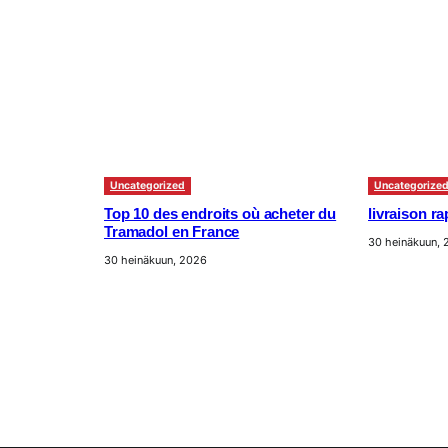
Uncategorized
Uncategorize
Top 10 des endroits où acheter du
livraison r
Tramadol en France
30 heinäkuun,
30 heinäkuun, 2026