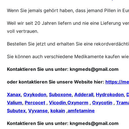
I
Wenn Sie jemals gehört haben, dass jemand Pillen in Eur
c
h
Weil wir seit 20 Jahren liefern und nie eine Lieferung
b
voll vertrauen.
r
a
Bestellen Sie jetzt und erhalten Sie eine rekordverdächt
u
c
Sie können auch verschiedene Medikamente kaufen wie
h
e
Kontaktieren Sie uns unter:
kngmeds@gmail.com
T
oder kontaktieren Sie unsere Website hier:
https://m
r
a
Xanax
,
Oxykodon
,
Suboxone
,
Adderall
,
Hydrokodon
,
m
Valium
,
Percocet
,
Vicodin
,
Oxynorm
,
Oxycotin
,
Tram
a
Subutex
,
Vyvanse
,
kokain
,
amfetamine
d
o
Kontaktieren Sie uns unter:
kngmeds@gmail.com
l