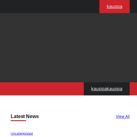
kauppa
kauppakauppa
Latest News
View All
Uncategorized