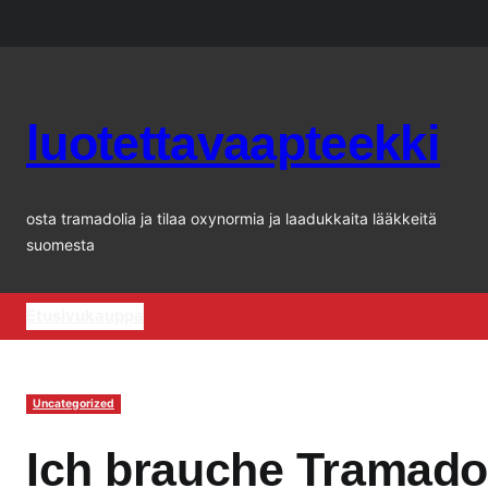
Siirry
sisältöön
luotettavaapteekki
osta tramadolia ja tilaa oxynormia ja laadukkaita lääkkeitä
suomesta
Etusivu
kauppa
Uncategorized
Ich brauche Tramado