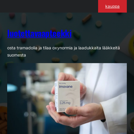
Siirry
kauppa
sisältöön
luotettavaapteekki
osta tramadolia ja tilaa oxynormia ja laadukkaita lääkkeitä
suomesta