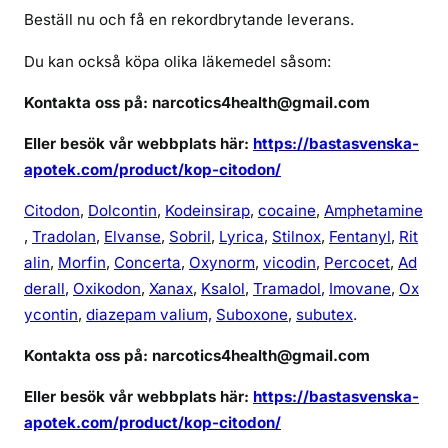
Beställ nu och få en rekordbrytande leverans.
Du kan också köpa olika läkemedel såsom:
Kontakta oss på: narcotics4health@gmail.com
Eller besök vår webbplats här:
https://bastasvenska-
apotek.com/product/kop-citodon/
Citodon
,
Dolcontin
,
Kodeinsirap
,
cocaine
,
Amphetamine
,
Tradolan
,
Elvanse
,
Sobril
,
Lyrica
,
Stilnox
,
Fentanyl
,
Rit
alin
,
Morfin
,
Concerta
,
Oxynorm
,
vicodin
,
Percocet
,
Ad
derall
,
Oxikodon
,
Xanax
,
Ksalol
,
Tramadol
,
Imovane
,
Ox
ycontin
,
diazepam valium,
Suboxone
,
subutex
.
Kontakta oss på: narcotics4health@gmail.com
Eller besök vår webbplats här:
https://bastasvenska-
apotek.com/product/kop-citodon/