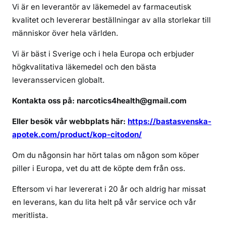
ö
Vi är en leverantör av läkemedel av farmaceutisk
v
kvalitet och levererar beställningar av alla storlekar till
e
människor över hela världen.
r
c
Vi är bäst i Sverige och i hela Europa och erbjuder
i
högkvalitativa läkemedel och den bästa
t
leveransservicen globalt.
o
Kontakta oss på: narcotics4health@gmail.com
d
o
Eller besök vår webbplats här:
https://bastasvenska-
n
apotek.com/product/kop-citodon/
Om du någonsin har hört talas om någon som köper
piller i Europa, vet du att de köpte dem från oss.
Eftersom vi har levererat i 20 år och aldrig har missat
en leverans, kan du lita helt på vår service och vår
meritlista.