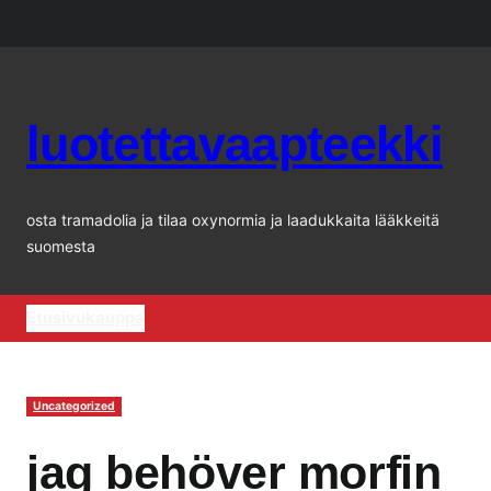
Siirry
sisältöön
luotettavaapteekki
osta tramadolia ja tilaa oxynormia ja laadukkaita lääkkeitä
suomesta
Etusivu
kauppa
Uncategorized
jag behöver morfin