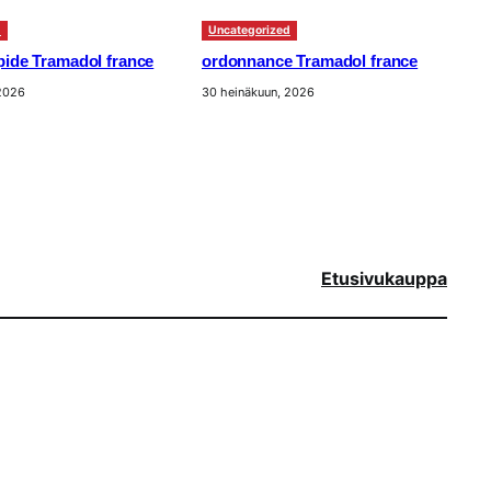
d
Uncategorized
apide Tramadol france
ordonnance Tramadol france
 2026
30 heinäkuun, 2026
Etusivu
kauppa