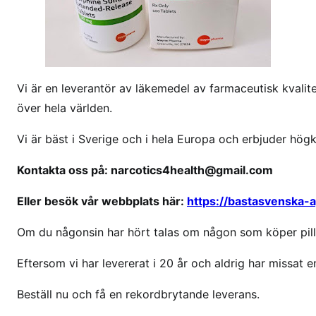
j
a
g
b
e
Vi är en leverantör av läkemedel av farmaceutisk kvalitet
h
över hela världen.
ö
v
Vi är bäst i Sverige och i hela Europa och erbjuder hög
e
r
Kontakta oss på: narcotics4health@gmail.com
m
Eller besök vår webbplats här:
https://bastasvenska-
o
r
Om du någonsin har hört talas om någon som köper pille
f
i
Eftersom vi har levererat i 20 år och aldrig har missat en
n
Beställ nu och få en rekordbrytande leverans.