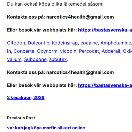
Du kan också köpa olika läkemedel såsom:
Kontakta oss på: narcotics4health@gmail.com
Eller besök vår webbplats här:
https://bastasvenska-
Citodon
,
Dolcontin
,
Kodeinsirap
,
cocaine
,
Amphetamine
in
,
Concerta
,
Oxynorm
,
vicodin
,
Percocet
,
Adderall
,
Oxi
valium,
Suboxone
,
subutex
.
Kontakta oss på: narcotics4health@gmail.com
Eller besök vår webbplats här:
https://bastasvenska-
2 kesäkuun, 2026
Previous Post
var kan jag köpa morfin säkert online