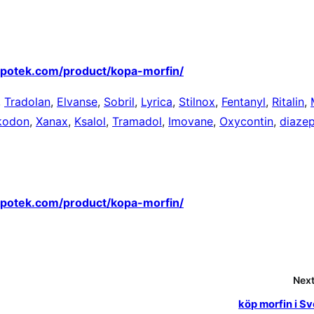
apotek.com/product/kopa-morfin/
,
Tradolan
,
Elvanse
,
Sobril
,
Lyrica
,
Stilnox
,
Fentanyl
,
Ritalin
,
kodon
,
Xanax
,
Ksalol
,
Tramadol
,
Imovane
,
Oxycontin
,
diaze
apotek.com/product/kopa-morfin/
Next
köp morfin i Sv