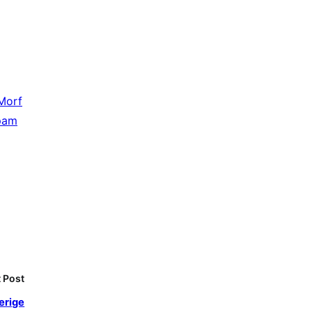
Morf
pam
 Post
erige