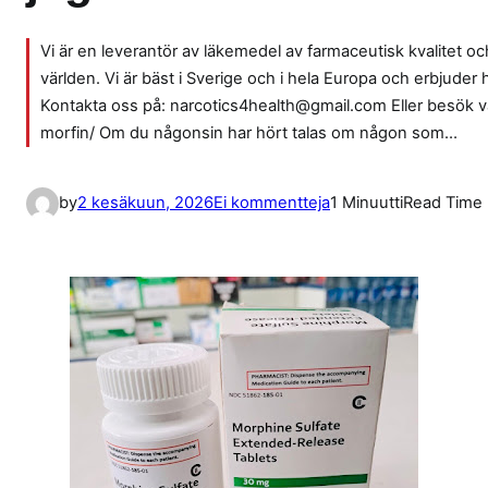
Vi är en leverantör av läkemedel av farmaceutisk kvalitet och 
världen. Vi är bäst i Sverige och i hela Europa och erbjuder
Kontakta oss på: narcotics4health@gmail.com Eller besök 
morfin/ Om du någonsin har hört talas om någon som…
a
by
2 kesäkuun, 2026
Ei kommentteja
1 Minuutti
Read Time
r
t
i
k
k
e
l
i
i
n