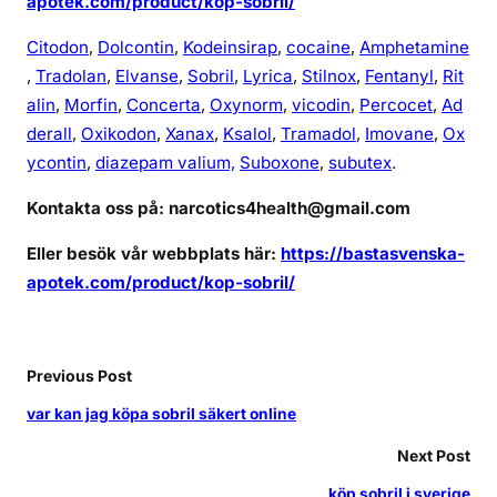
apotek.com/product/kop-sobril/
Citodon
,
Dolcontin
,
Kodeinsirap
,
cocaine
,
Amphetamine
,
Tradolan
,
Elvanse
,
Sobril
,
Lyrica
,
Stilnox
,
Fentanyl
,
Rit
alin
,
Morfin
,
Concerta
,
Oxynorm
,
vicodin
,
Percocet
,
Ad
derall
,
Oxikodon
,
Xanax
,
Ksalol
,
Tramadol
,
Imovane
,
Ox
ycontin
,
diazepam valium,
Suboxone
,
subutex
.
Kontakta oss på: narcotics4health@gmail.com
Eller besök vår webbplats här:
https://bastasvenska-
apotek.com/product/kop-sobril/
Previous Post
var kan jag köpa sobril säkert online
Next Post
köp sobril i sverige