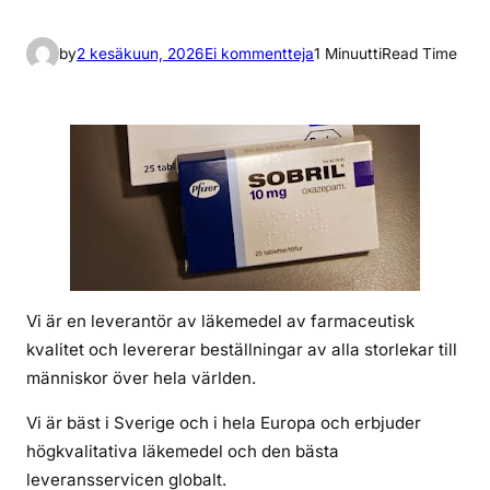
a
by
2 kesäkuun, 2026
Ei kommentteja
1 Minuutti
Read Time
r
t
i
k
k
e
l
i
i
n
Vi är en leverantör av läkemedel av farmaceutisk
j
kvalitet och levererar beställningar av alla storlekar till
a
människor över hela världen.
g
b
Vi är bäst i Sverige och i hela Europa och erbjuder
e
högkvalitativa läkemedel och den bästa
h
leveransservicen globalt.