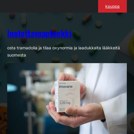
Siirry
kauppa
sisältöön
luotettavaapteekki
osta tramadolia ja tilaa oxynormia ja laadukkaita lääkkeitä
suomesta