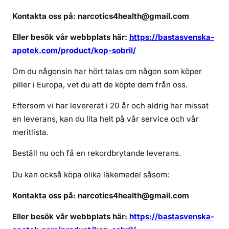
ö
Kontakta oss på: narcotics4health@gmail.com
v
e
Eller besök vår webbplats här:
https://bastasvenska-
r
apotek.com/product/kop-sobril/
s
o
Om du någonsin har hört talas om någon som köper
b
piller i Europa, vet du att de köpte dem från oss.
r
i
Eftersom vi har levererat i 20 år och aldrig har missat
l
en leverans, kan du lita helt på vår service och vår
meritlista.
Beställ nu och få en rekordbrytande leverans.
Du kan också köpa olika läkemedel såsom:
Kontakta oss på: narcotics4health@gmail.com
Eller besök vår webbplats här:
https://bastasvenska-