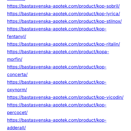
https://bastasvenska-apotek.com/product/kop-sobril/
https://bastasvenska-apotek.com/product/kop-lyrica/
https://bastasvenska-apotek.com/product/kop-stilnox/
https://bastasvenska-apotek.com/product/kop-
fentanyl/
https://bastasvenska-apotek.com/product/kop-ritalin/
https://bastasvenska-apotek.com/product/kopa-
morfin/
https://bastasvenska-apotek.com/product/kop-
concerta/
https://bastasvenska-apotek.com/product/kop-
oxynorm/
https://bastasvenska-apotek.com/product/kop-vicodin/
https://bastasvenska-apotek.com/product/kop-
percocet/
https://bastasvenska-apotek.com/product/kop-
adderall/