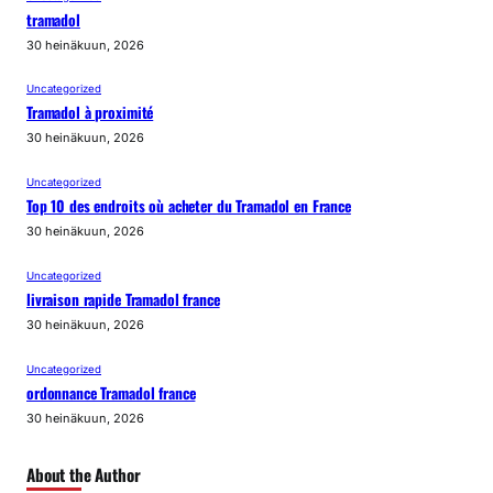
tramadol
30 heinäkuun, 2026
Uncategorized
Tramadol à proximité
30 heinäkuun, 2026
Uncategorized
Top 10 des endroits où acheter du Tramadol en France
30 heinäkuun, 2026
Uncategorized
livraison rapide Tramadol france
30 heinäkuun, 2026
Uncategorized
ordonnance Tramadol france
30 heinäkuun, 2026
About the Author