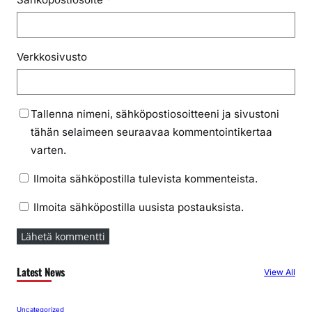
Verkkosivusto
Tallenna nimeni, sähköpostiosoitteeni ja sivustoni
tähän selaimeen seuraavaa kommentointikertaa
varten.
Ilmoita sähköpostilla tulevista kommenteista.
Ilmoita sähköpostilla uusista postauksista.
Latest News
View All
Uncategorized