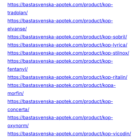
https://bastasvenska-apotek.com/product/kop-
tradolan/
https://bastasvenska-apotek.com/product/kop-
elvanse/
https://bastasvenska-apotek.com/product/kop-sobril/
https://bastasvenska-apotek.com/product/kop-lyrica/
https://bastasvenska-apotek.com/product/kop-stilnox/
https://bastasvenska-apotek.com/product/kop-
fentanyl/
https://bastasvenska-apotek.com/product/kop-ritalin/
https://bastasvenska-apotek.com/product/kopa-
morfin/
https://bastasvenska-apotek.com/product/kop-
concerta/
https://bastasvenska-apotek.com/product/kop-
oxynorm/
https://bastasvenska-apotek.com/product/kop-vicodin/