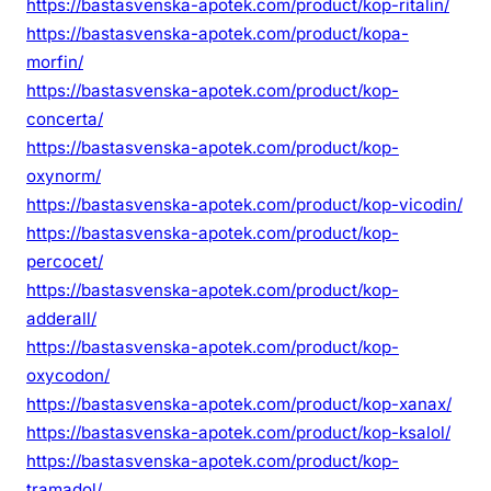
https://bastasvenska-apotek.com/product/kop-ritalin/
https://bastasvenska-apotek.com/product/kopa-
morfin/
https://bastasvenska-apotek.com/product/kop-
concerta/
https://bastasvenska-apotek.com/product/kop-
oxynorm/
https://bastasvenska-apotek.com/product/kop-vicodin/
https://bastasvenska-apotek.com/product/kop-
percocet/
https://bastasvenska-apotek.com/product/kop-
adderall/
https://bastasvenska-apotek.com/product/kop-
oxycodon/
https://bastasvenska-apotek.com/product/kop-xanax/
https://bastasvenska-apotek.com/product/kop-ksalol/
https://bastasvenska-apotek.com/product/kop-
tramadol/