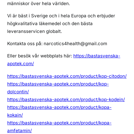
människor över hela världen.
Vi är bäst i Sverige och i hela Europa och erbjuder
högkvalitativa läkemedel och den bästa
leveransservicen globalt.
Kontakta oss på: narcotics4health@gmail.com
Eller besök vår webbplats här:
https://bastasvenska-
apotek.com/
https://bastasvenska-apotek.com/product/kop-citodon/
https://bastasvenska-apotek.com/product/kop-
dolcontin/
https://bastasvenska-apotek.com/product/kop-kodein/
https://bastasvenska-apotek.com/product/kopa-
kokain/
https://bastasvenska-apotek.com/product/kopa-
amfetamin/