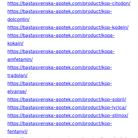
https://bastasvenska-apotek.com/product/kop-citodon/
https://bastasvenska-apotek.com/product/kop-
dolcontin/
https://bastasvenska-apotek.com/product/kop-kodein/
https://bastasvenska-apotek.com/product/kopa-
kokain/
https://bastasvenska-apotek.com/product/kopa-
amfetamin/
https://bastasvenska-apotek.com/product/kop-
tradolan/
https://bastasvenska-apotek.com/product/kop-
elvanse/
https://bastasvenska-apotek.com/product/kop-sobril/
https://bastasvenska-apotek.com/product/kop-lyrica/
https://bastasvenska-apotek.com/product/kop-stilnox/
https://bastasvenska-apotek.com/product/kop-
fentanyl/