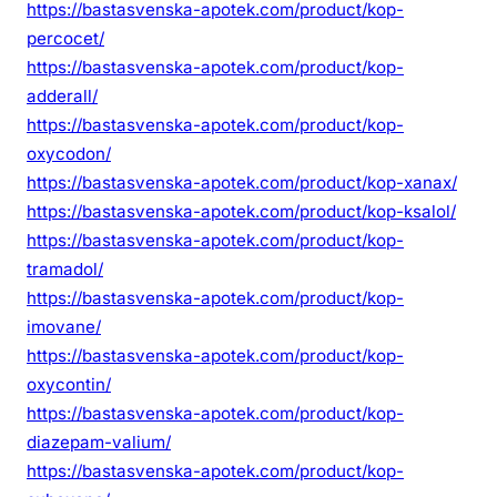
https://bastasvenska-apotek.com/product/kop-
percocet/
https://bastasvenska-apotek.com/product/kop-
adderall/
https://bastasvenska-apotek.com/product/kop-
oxycodon/
https://bastasvenska-apotek.com/product/kop-xanax/
https://bastasvenska-apotek.com/product/kop-ksalol/
https://bastasvenska-apotek.com/product/kop-
tramadol/
https://bastasvenska-apotek.com/product/kop-
imovane/
https://bastasvenska-apotek.com/product/kop-
oxycontin/
https://bastasvenska-apotek.com/product/kop-
diazepam-valium/
https://bastasvenska-apotek.com/product/kop-