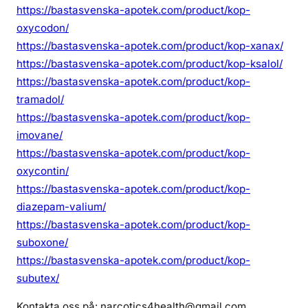
https://bastasvenska-apotek.com/product/kop-
oxycodon/
https://bastasvenska-apotek.com/product/kop-xanax/
https://bastasvenska-apotek.com/product/kop-ksalol/
https://bastasvenska-apotek.com/product/kop-
tramadol/
https://bastasvenska-apotek.com/product/kop-
imovane/
https://bastasvenska-apotek.com/product/kop-
oxycontin/
https://bastasvenska-apotek.com/product/kop-
diazepam-valium/
https://bastasvenska-apotek.com/product/kop-
suboxone/
https://bastasvenska-apotek.com/product/kop-
subutex/
Kontakta oss på: narcotics4health@gmail.com