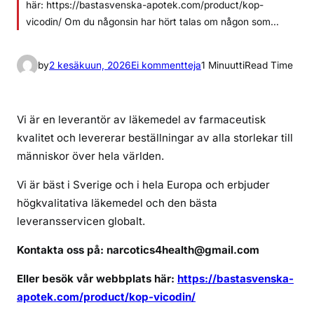
här: https://bastasvenska-apotek.com/product/kop-
vicodin/ Om du någonsin har hört talas om någon som…
a
by
2 kesäkuun, 2026
Ei kommentteja
1 Minuutti
Read Time
r
t
i
Vi är en leverantör av läkemedel av farmaceutisk
k
kvalitet och levererar beställningar av alla storlekar till
k
människor över hela världen.
e
l
Vi är bäst i Sverige och i hela Europa och erbjuder
i
högkvalitativa läkemedel och den bästa
i
leveransservicen globalt.
n
Kontakta oss på: narcotics4health@gmail.com
k
a
Eller besök vår webbplats här:
https://bastasvenska-
n
apotek.com/product/kop-vicodin/
j