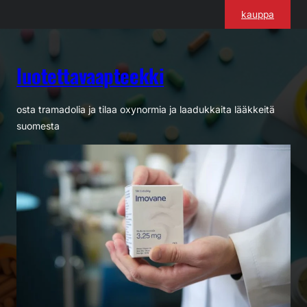
Siirry
kauppa
sisältöön
luotettavaapteekki
osta tramadolia ja tilaa oxynormia ja laadukkaita lääkkeitä
suomesta