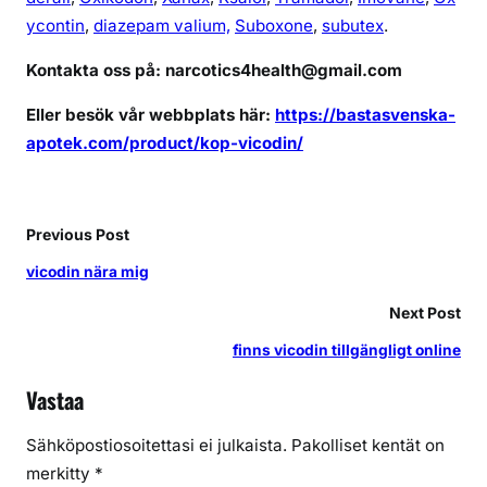
u
ycontin
,
diazepam valium,
Suboxone
,
subutex
.
t
a
Kontakta oss på: narcotics4health@gmail.com
n
Eller besök vår webbplats här:
https://bastasvenska-
r
apotek.com/product/kop-vicodin/
e
c
e
p
Previous Post
t
vicodin nära mig
Next Post
finns vicodin tillgängligt online
Vastaa
Sähköpostiosoitettasi ei julkaista.
Pakolliset kentät on
merkitty
*