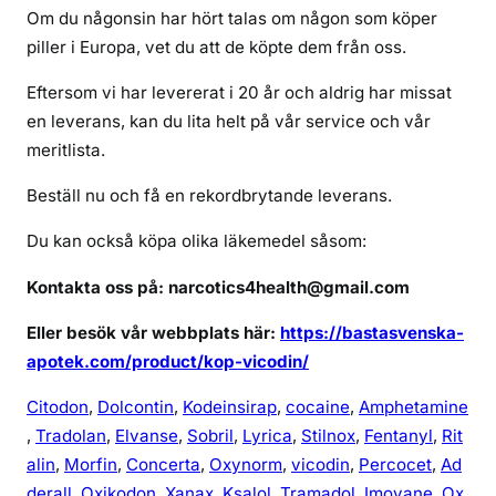
a
Om du någonsin har hört talas om någon som köper
g
piller i Europa, vet du att de köpte dem från oss.
k
ö
Eftersom vi har levererat i 20 år och aldrig har missat
p
en leverans, kan du lita helt på vår service och vår
a
meritlista.
v
i
Beställ nu och få en rekordbrytande leverans.
c
Du kan också köpa olika läkemedel såsom:
o
d
Kontakta oss på: narcotics4health@gmail.com
i
n
Eller besök vår webbplats här:
https://bastasvenska-
o
apotek.com/product/kop-vicodin/
n
l
Citodon
,
Dolcontin
,
Kodeinsirap
,
cocaine
,
Amphetamine
i
,
Tradolan
,
Elvanse
,
Sobril
,
Lyrica
,
Stilnox
,
Fentanyl
,
Rit
n
alin
,
Morfin
,
Concerta
,
Oxynorm
,
vicodin
,
Percocet
,
Ad
e
derall
,
Oxikodon
,
Xanax
,
Ksalol
,
Tramadol
,
Imovane
,
Ox