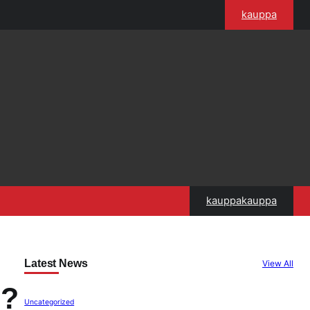
kauppa
kauppakauppa
Latest News
View All
n?
Uncategorized