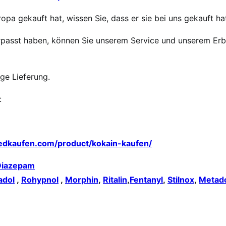
opa gekauft hat, wissen Sie, dass er sie bei uns gekauft ha
 verpasst haben, können Sie unserem Service und unserem Er
ige Lieferung.
:
edkaufen.com/product/kokain-kaufen/
Diazepam
adol
,
Rohypnol
,
Morphin
,
Ritalin
,
Fentanyl
,
Stilnox
,
Metad