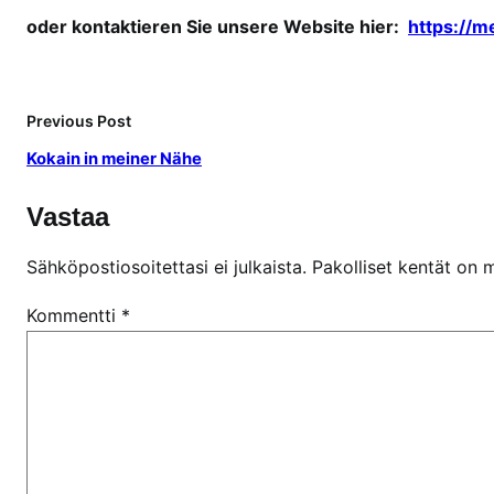
e
oder kontaktieren Sie unsere Website hier:
https://m
o
h
n
Previous Post
e
R
Kokain in meiner Nähe
e
z
Vastaa
e
p
Sähköpostiosoitettasi ei julkaista.
Pakolliset kentät on 
t
Kommentti
*
k
a
u
f
e
n
?