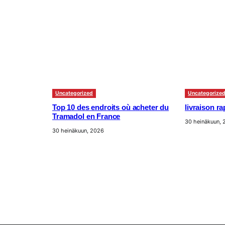
Uncategorized
Uncategorize
Top 10 des endroits où acheter du
livraison r
Tramadol en France
30 heinäkuun,
30 heinäkuun, 2026