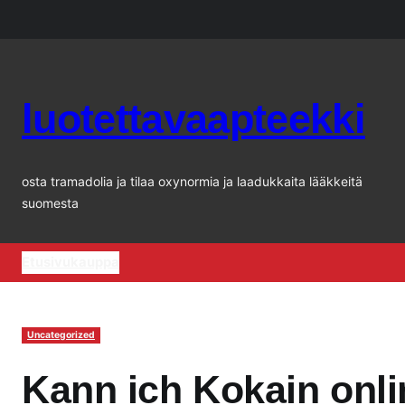
Siirry
sisältöön
luotettavaapteekki
osta tramadolia ja tilaa oxynormia ja laadukkaita lääkkeitä
suomesta
Etusivu
kauppa
Uncategorized
Kann ich Kokain onl