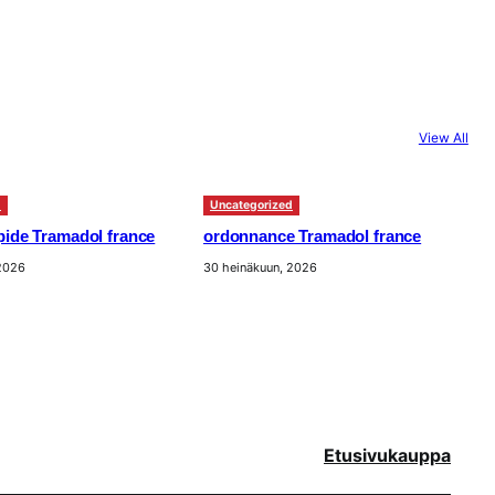
View All
d
Uncategorized
apide Tramadol france
ordonnance Tramadol france
 2026
30 heinäkuun, 2026
Etusivu
kauppa