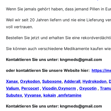
K
Wenn Sie jemals gehört haben, dass jemand Pillen in Eur
a
n
Weil wir seit 20 Jahren liefern und nie eine Lieferung
n
voll vertrauen.
i
c
Bestellen Sie jetzt und erhalten Sie eine rekordverdächt
h
K
Sie können auch verschiedene Medikamente kaufen wie
o
k
Kontaktieren Sie uns unter:
kngmeds@gmail.com
a
oder kontaktieren Sie unsere Website hier:
https://m
i
n
Xanax
,
Oxykodon
,
Suboxone
,
Adderall
,
Hydrokodon
,
o
Valium
,
Percocet
,
Vicodin
,
Oxynorm
,
Oxycotin
,
Tram
n
Subutex
,
Vyvanse
,
kokain
,
amfetamine
l
i
Kontaktieren Sie uns unter:
kngmeds@gmail.com
n