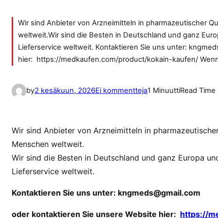
Wir sind Anbieter von Arzneimitteln in pharmazeutischer Q
weltweit.Wir sind die Besten in Deutschland und ganz Eur
Lieferservice weltweit. Kontaktieren Sie uns unter: kngm
hier: https://medkaufen.com/product/kokain-kaufen/ Wenn 
a
by
2 kesäkuun, 2026
Ei kommentteja
1 Minuutti
Read Time
r
t
i
Wir sind Anbieter von Arzneimitteln in pharmazeutischer
k
Menschen weltweit.
k
Wir sind die Besten in Deutschland und ganz Europa un
e
Lieferservice weltweit.
l
i
Kontaktieren Sie uns unter:
kngmeds@gmail.com
i
n
oder kontaktieren Sie unsere Website hier:
https://m