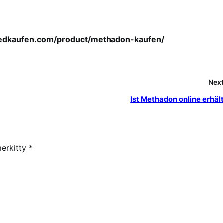
medkaufen.com/product/methadon-kaufen/
Next
Ist Methadon online erhält
merkitty
*