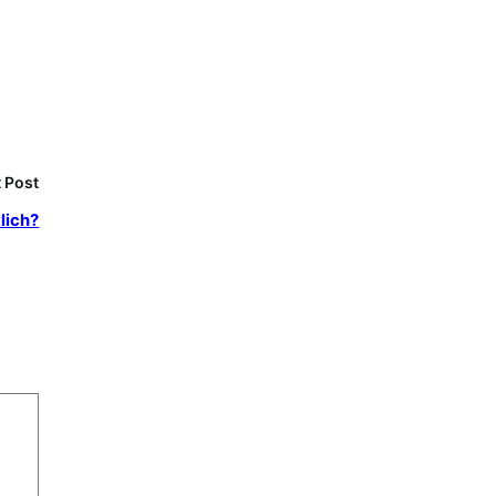
 Post
lich?