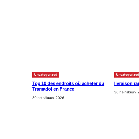
Uncategorized
Uncategorize
Top 10 des endroits où acheter du
livraison r
Tramadol en France
30 heinäkuun,
30 heinäkuun, 2026