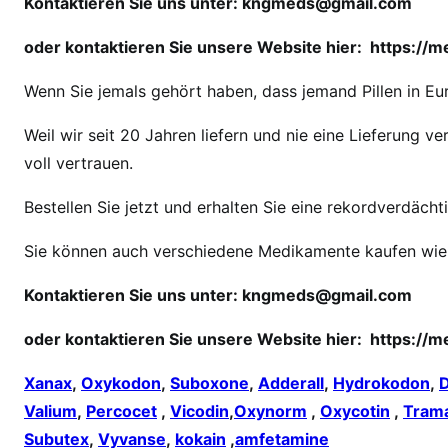
Kontaktieren Sie uns unter:
kngmeds@gmail.com
i
n
oder kontaktieren Sie unsere Website hier:
https://
K
Wenn Sie jemals gehört haben, dass jemand Pillen in Eur
a
n
Weil wir seit 20 Jahren liefern und nie eine Lieferung
n
voll vertrauen.
i
c
Bestellen Sie jetzt und erhalten Sie eine rekordverdächt
h
M
Sie können auch verschiedene Medikamente kaufen wie
e
t
Kontaktieren Sie uns unter:
kngmeds@gmail.com
h
oder kontaktieren Sie unsere Website hier:
https://
a
d
Xanax
,
Oxykodon
,
Suboxone
,
Adderall
,
Hydrokodon
,
o
Valium
,
Percocet
,
Vicodin
,
Oxynorm
,
Oxycotin
,
Tram
n
Subutex
,
Vyvanse
,
kokain
,
amfetamine
o