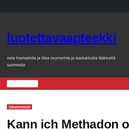
Siirry
sisältöön
luotettavaapteekki
osta tramadolia ja tilaa oxynormia ja laadukkaita lääkkeitä
suomesta
Etusivu
kauppa
Uncategorized
Kann ich Methadon o