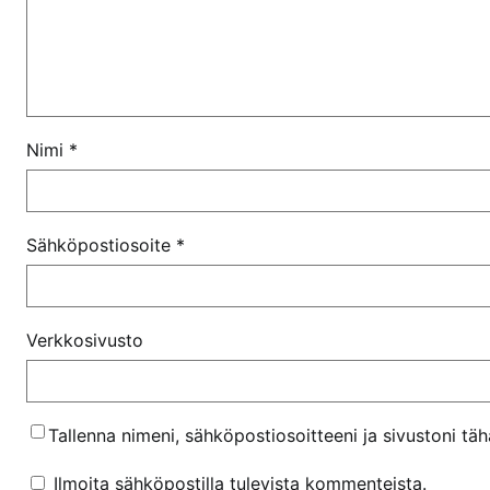
f
e
n
?
Nimi
*
Sähköpostiosoite
*
Verkkosivusto
Tallenna nimeni, sähköpostiosoitteeni ja sivustoni t
Ilmoita sähköpostilla tulevista kommenteista.