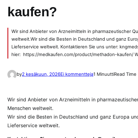
kaufen?
Wir sind Anbieter von Arzneimitteln in pharmazeutischer Q
weltweit.Wir sind die Besten in Deutschland und ganz Eur
Lieferservice weltweit. Kontaktieren Sie uns unter: kngm
hier: https://medkaufen.com/product/methadon-kaufen/ We
a
by
2 kesäkuun, 2026
Ei kommentteja
1 Minuutti
Read Time
r
t
i
Wir sind Anbieter von Arzneimitteln in pharmazeutischer
k
Menschen weltweit.
k
Wir sind die Besten in Deutschland und ganz Europa un
e
Lieferservice weltweit.
l
i