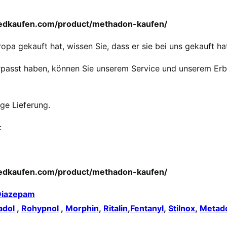
medkaufen.com/product/methadon-kaufen/
opa gekauft hat, wissen Sie, dass er sie bei uns gekauft ha
 verpasst haben, können Sie unserem Service und unserem Er
ige Lieferung.
:
medkaufen.com/product/methadon-kaufen/
Diazepam
adol
,
Rohypnol
,
Morphin
,
Ritalin
,
Fentanyl
,
Stilnox
,
Metad