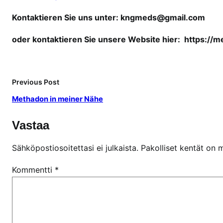
n
Kontaktieren Sie uns unter:
kngmeds@gmail.com
l
i
oder kontaktieren Sie unsere Website hier:
https://
n
e
o
Previous Post
h
n
Methadon in meiner Nähe
e
R
Vastaa
e
z
Sähköpostiosoitettasi ei julkaista.
Pakolliset kentät on 
e
Kommentti
*
p
t
k
a
u