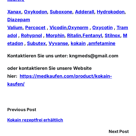
i
Xanax
,
Oxykodon
,
Suboxone
,
Adderall
,
Hydrokodon
,
c
Diazepam
h
Valium
,
Percocet
,
Vicodin
,
Oxynorm
,
Oxycotin
,
Tram
adol
,
Rohypnol
,
Morphin
,
Ritalin
,
Fentanyl
,
Stilnox
,
M
etadon
,
Subutex
,
Vyvanse
,
kokain
,
amfetamine
Kontaktieren Sie uns unter:
kngmeds@gmail.com
oder kontaktieren Sie unsere Website
hier:
https://medkaufen.com/product/kokain-
kaufen/
Previous Post
Kokain rezeptfrei erhältlich
Next Post