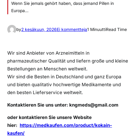
Wenn Sie jemals gehört haben, dass jemand Pillen in
Europa…
a
by
2 kesäkuun, 2026
Ei kommentteja
1 Minuutti
Read Time
r
t
i
Wir sind Anbieter von Arzneimitteln in
k
pharmazeutischer Qualität und liefern große und kleine
k
Bestellungen an Menschen weltweit.
e
Wir sind die Besten in Deutschland und ganz Europa
l
und bieten qualitativ hochwertige Medikamente und
i
den besten Lieferservice weltweit.
i
n
Kontaktieren Sie uns unter:
kngmeds@gmail.com
K
o
oder kontaktieren Sie unsere Website
k
hier:
https://medkaufen.com/product/kokain-
a
kaufen/