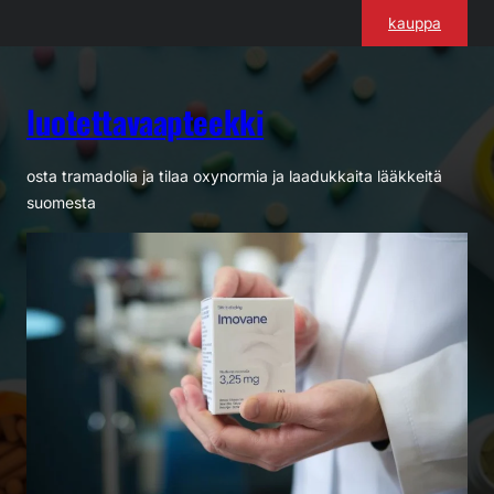
Siirry
kauppa
sisältöön
luotettavaapteekki
osta tramadolia ja tilaa oxynormia ja laadukkaita lääkkeitä
suomesta