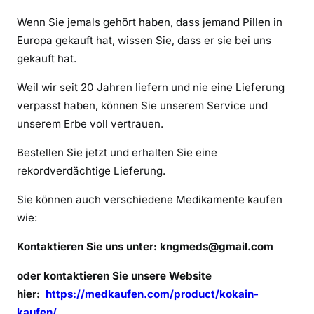
i
Wenn Sie jemals gehört haben, dass jemand Pillen in
n
r
Europa gekauft hat, wissen Sie, dass er sie bei uns
e
gekauft hat.
z
Weil wir seit 20 Jahren liefern und nie eine Lieferung
e
verpasst haben, können Sie unserem Service und
p
unserem Erbe voll vertrauen.
t
f
Bestellen Sie jetzt und erhalten Sie eine
r
rekordverdächtige Lieferung.
e
i
Sie können auch verschiedene Medikamente kaufen
e
wie:
r
h
Kontaktieren Sie uns unter:
kngmeds@gmail.com
ä
oder kontaktieren Sie unsere Website
l
t
hier:
https://medkaufen.com/product/kokain-
l
kaufen/