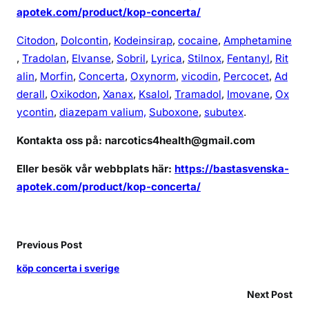
apotek.com/product/kop-concerta/
Citodon
,
Dolcontin
,
Kodeinsirap
,
cocaine
,
Amphetamine
,
Tradolan
,
Elvanse
,
Sobril
,
Lyrica
,
Stilnox
,
Fentanyl
,
Rit
alin
,
Morfin
,
Concerta
,
Oxynorm
,
vicodin
,
Percocet
,
Ad
derall
,
Oxikodon
,
Xanax
,
Ksalol
,
Tramadol
,
Imovane
,
Ox
ycontin
,
diazepam valium,
Suboxone
,
subutex
.
Kontakta oss på: narcotics4health@gmail.com
Eller besök vår webbplats här:
https://bastasvenska-
apotek.com/product/kop-concerta/
Previous Post
köp concerta i sverige
Next Post