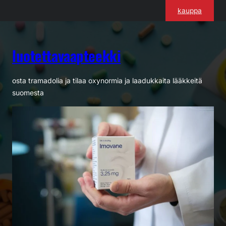
Siirry
kauppa
sisältöön
luotettavaapteekki
osta tramadolia ja tilaa oxynormia ja laadukkaita lääkkeitä
suomesta