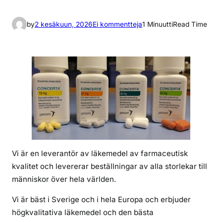
a
by
2 kesäkuun, 2026
Ei kommentteja
1 Minuutti
Read Time
r
t
i
k
k
e
l
i
i
n
Vi är en leverantör av läkemedel av farmaceutisk
k
kvalitet och levererar beställningar av alla storlekar till
ö
människor över hela världen.
p
c
Vi är bäst i Sverige och i hela Europa och erbjuder
o
högkvalitativa läkemedel och den bästa
n