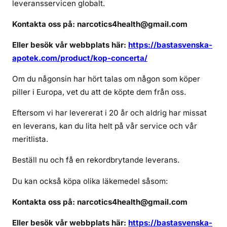
leveransservicen globalt.
c
e
Kontakta oss på: narcotics4health@gmail.com
r
t
Eller besök vår webbplats här:
https://bastasvenska-
a
apotek.com/product/kop-concerta/
o
n
Om du någonsin har hört talas om någon som köper
l
piller i Europa, vet du att de köpte dem från oss.
i
Eftersom vi har levererat i 20 år och aldrig har missat
n
en leverans, kan du lita helt på vår service och vår
e
meritlista.
Beställ nu och få en rekordbrytande leverans.
Du kan också köpa olika läkemedel såsom:
Kontakta oss på: narcotics4health@gmail.com
Eller besök vår webbplats här:
https://bastasvenska-