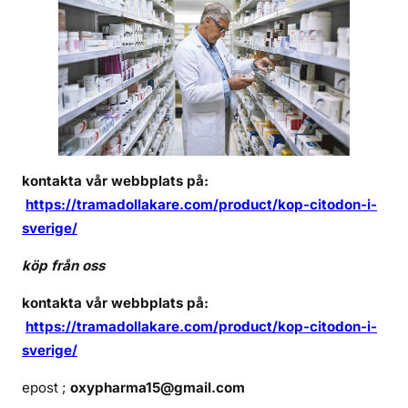
k
e
l
i
i
n
k
ö
kontakta vår webbplats på:
p
https://tramadollakare.com/product/kop-citodon-i-
e
sverige/
l
v
köp från oss
a
n
kontakta vår webbplats på:
s
https://tramadollakare.com/product/kop-citodon-i-
e
sverige/
i
S
epost ;
oxypharma15@gmail.com
v