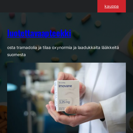
Siirry
kauppa
sisältöön
luotettavaapteekki
osta tramadolia ja tilaa oxynormia ja laadukkaita lääkkeitä
suomesta