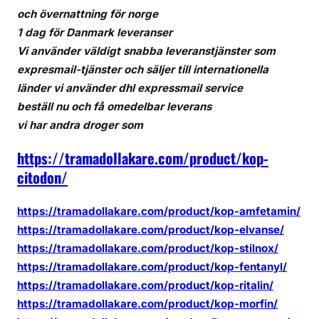
och övernattning för norge
e
1 dag för Danmark leveranser
r
i
Vi använder väldigt snabba leveranstjänster som
g
expresmail-tjänster och säljer till internationella
e
länder vi använder dhl expressmail service
u
beställ nu och få omedelbar leverans
t
vi har andra droger som
a
n
https://tramadollakare.com/product/kop-
r
citodon/
e
c
https://tramadollakare.com/product/kop-amfetamin/
e
https://tramadollakare.com/product/kop-elvanse/
p
https://tramadollakare.com/product/kop-stilnox/
t
https://tramadollakare.com/product/kop-fentanyl/
https://tramadollakare.com/product/kop-ritalin/
https://tramadollakare.com/product/kop-morfin/