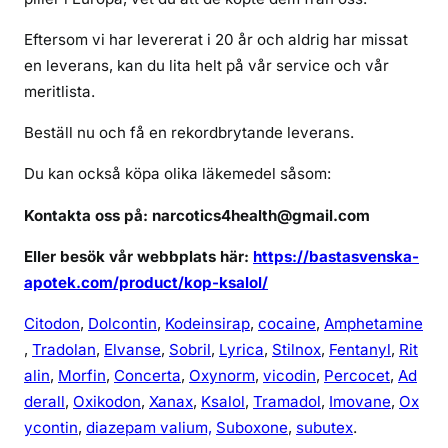
l
o
Eftersom vi har levererat i 20 år och aldrig har missat
l
en leverans, kan du lita helt på vår service och vår
i
meritlista.
s
v
Beställ nu och få en rekordbrytande leverans.
e
Du kan också köpa olika läkemedel såsom:
r
i
Kontakta oss på: narcotics4health@gmail.com
g
e
Eller besök vår webbplats här:
https://bastasvenska-
apotek.com/product/kop-ksalol/
Citodon
,
Dolcontin
,
Kodeinsirap
,
cocaine
,
Amphetamine
,
Tradolan
,
Elvanse
,
Sobril
,
Lyrica
,
Stilnox
,
Fentanyl
,
Rit
alin
,
Morfin
,
Concerta
,
Oxynorm
,
vicodin
,
Percocet
,
Ad
derall
,
Oxikodon
,
Xanax
,
Ksalol
,
Tramadol
,
Imovane
,
Ox
ycontin
,
diazepam valium,
Suboxone
,
subutex
.