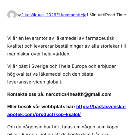
a
by
2 kesäkuun, 2026
Ei kommentteja
1 Minuutti
Read Time
r
t
i
Vi är en leverantör av läkemedel av farmaceutisk
k
kvalitet och levererar beställningar av alla storlekar till
k
människor över hela världen.
e
l
Vi är bäst i Sverige och i hela Europa och erbjuder
i
högkvalitativa läkemedel och den bästa
i
leveransservicen globalt.
n
Kontakta oss på: narcotics4health@gmail.com
k
ö
Eller besök vår webbplats här:
https://bastasvenska-
p
apotek.com/product/kop-ksalol/
k
s
Om du någonsin har hört talas om någon som köper
a
piller i Europa, vet du att de köpte dem från oss.