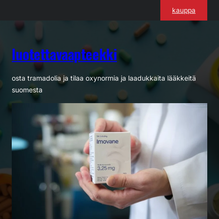
Siirry
kauppa
sisältöön
luotettavaapteekki
osta tramadolia ja tilaa oxynormia ja laadukkaita lääkkeitä
suomesta