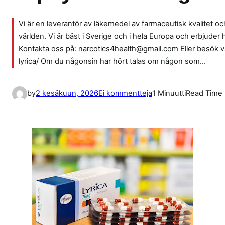
Vi är en leverantör av läkemedel av farmaceutisk kvalitet och 
världen. Vi är bäst i Sverige och i hela Europa och erbjuder
Kontakta oss på: narcotics4health@gmail.com Eller besök 
lyrica/ Om du någonsin har hört talas om någon som…
a
by
2 kesäkuun, 2026
Ei kommentteja
1 Minuutti
Read Time
r
t
i
k
k
e
l
i
i
n