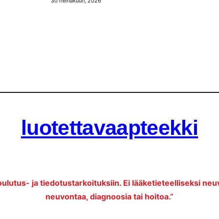
30 heinäkuun, 2026
luotettavaapteekki
oulutus- ja tiedotustarkoituksiin. Ei lääketieteelliseksi neu
neuvontaa, diagnoosia tai hoitoa.”