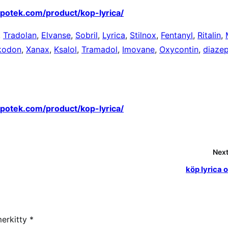
apotek.com/product/kop-lyrica/
,
Tradolan
,
Elvanse
,
Sobril
,
Lyrica
,
Stilnox
,
Fentanyl
,
Ritalin
,
kodon
,
Xanax
,
Ksalol
,
Tramadol
,
Imovane
,
Oxycontin
,
diaze
apotek.com/product/kop-lyrica/
Next
köp lyrica 
merkitty
*