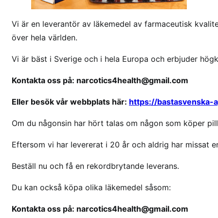
k
ö
Vi är en leverantör av läkemedel av farmaceutisk kvalitet
p
över hela världen.
l
y
Vi är bäst i Sverige och i hela Europa och erbjuder hög
r
i
Kontakta oss på: narcotics4health@gmail.com
c
Eller besök vår webbplats här:
https://bastasvenska-
a
i
Om du någonsin har hört talas om någon som köper pille
s
v
Eftersom vi har levererat i 20 år och aldrig har missat en
e
r
Beställ nu och få en rekordbrytande leverans.
i
Du kan också köpa olika läkemedel såsom:
g
e
Kontakta oss på: narcotics4health@gmail.com