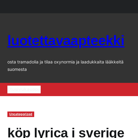
Siirry
sisältöön
luotettavaapteekki
osta tramadolia ja tilaa oxynormia ja laadukkaita lääkkeitä
suomesta
Etusivu
kauppa
Uncategorized
köp lyrica i sverige