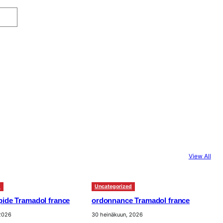
View All
d
Uncategorized
apide Tramadol france
ordonnance Tramadol france
 2026
30 heinäkuun, 2026