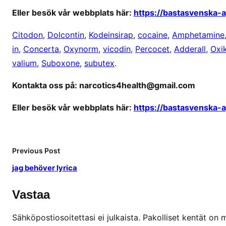
Eller besök vår webbplats här:
https://bastasvenska-
Citodon
,
Dolcontin
,
Kodeinsirap
,
cocaine
,
Amphetamine
in
,
Concerta
,
Oxynorm
,
vicodin
,
Percocet
,
Adderall
,
Oxi
valium,
Suboxone
,
subutex
.
Kontakta oss på: narcotics4health@gmail.com
Eller besök vår webbplats här:
https://bastasvenska-
Previous Post
jag behöver lyrica
Vastaa
Sähköpostiosoitettasi ei julkaista.
Pakolliset kentät on 