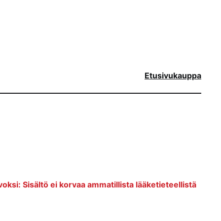
Etusivu
kauppa
voksi: Sisältö ei korvaa ammatillista lääketieteellistä