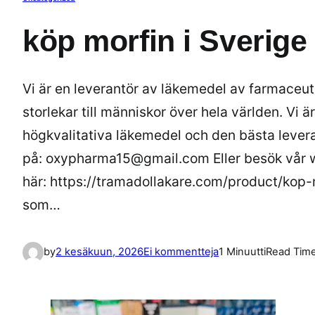
köp morfin i Sverige
Vi är en leverantör av läkemedel av farmaceutis
storlekar till människor över hela världen. Vi ä
högkvalitativa läkemedel och den bästa lever
på: oxypharma15@gmail.com Eller besök vår 
här: https://tramadollakare.com/product/kop-
som…
a
by
2 kesäkuun, 2026
Ei kommentteja
1 Minuutti
Read Tim
r
t
i