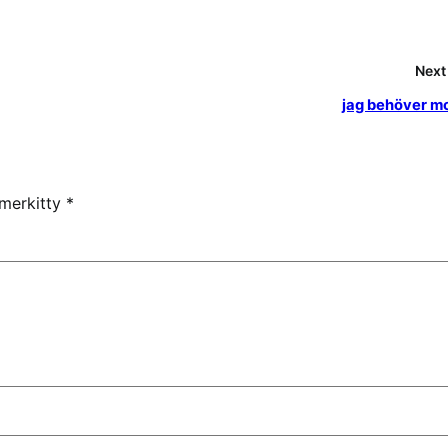
Next
jag behöver m
 merkitty
*