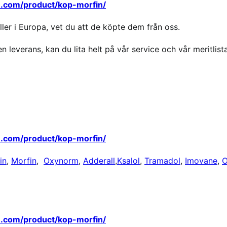
re.com/product/kop-morfin/
er i Europa, vet du att de köpte dem från oss.
n leverans, kan du lita helt på vår service och vår meritlista
re.com/product/kop-morfin/
in
,
Morfin
,
Oxynorm
,
Adderall
,
Ksalol
,
Tramadol
,
Imovane
,
O
re.com/product/kop-morfin/