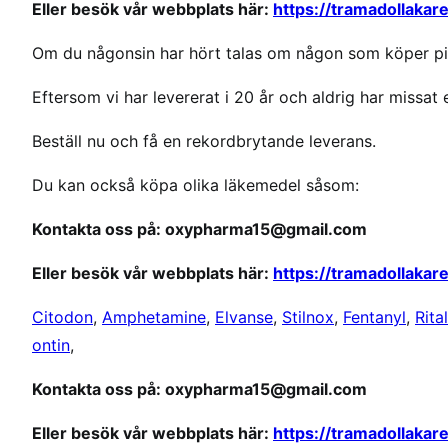
Eller besök vår webbplats här:
https://tramadollaka
v
e
Om du någonsin har hört talas om någon som köper pill
r
i
Eftersom vi har levererat i 20 år och aldrig har missat e
g
e
Beställ nu och få en rekordbrytande leverans.
Du kan också köpa olika läkemedel såsom:
Kontakta oss på: oxypharma15@gmail.com
Eller besök vår webbplats här:
https://tramadollaka
Citodon
,
Amphetamine
,
Elvanse
,
Stilnox
,
Fentanyl
,
Rital
ontin
,
Kontakta oss på: oxypharma15@gmail.com
Eller besök vår webbplats här:
https://tramadollaka