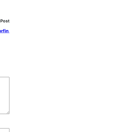
 Post
orfin