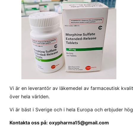
k
k
e
l
i
i
n
k
ö
p
m
o
Vi är en leverantör av läkemedel av farmaceutisk kvalite
r
över hela världen.
f
i
Vi är bäst i Sverige och i hela Europa och erbjuder hö
n
i
Kontakta oss på: oxypharma15@gmail.com
S