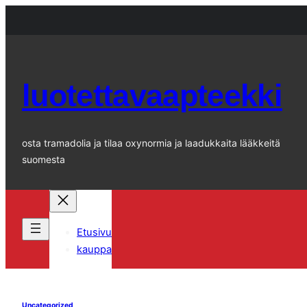
Siirry
sisältöön
luotettavaapteekki
osta tramadolia ja tilaa oxynormia ja laadukkaita lääkkeitä
suomesta
Etusivu
kauppa
Uncategorized