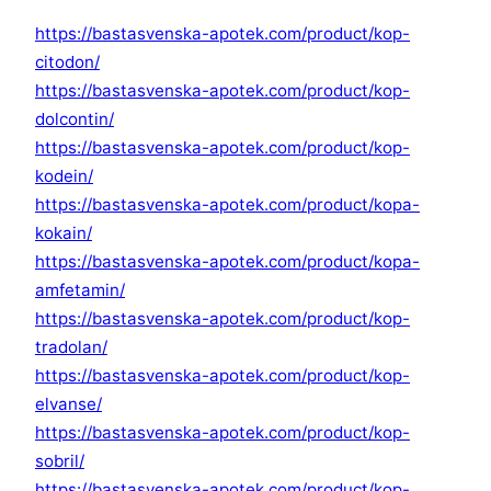
https://bastasvenska-apotek.com/product/kop-
citodon/
https://bastasvenska-apotek.com/product/kop-
dolcontin/
https://bastasvenska-apotek.com/product/kop-
kodein/
https://bastasvenska-apotek.com/product/kopa-
kokain/
https://bastasvenska-apotek.com/product/kopa-
amfetamin/
https://bastasvenska-apotek.com/product/kop-
tradolan/
https://bastasvenska-apotek.com/product/kop-
elvanse/
https://bastasvenska-apotek.com/product/kop-
sobril/
https://bastasvenska-apotek.com/product/kop-