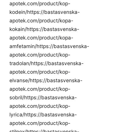
apotek.com/product/kop-
kodein/https://bastasvenska-
apotek.com/product/kopa-
kokain/https://bastasvenska-
apotek.com/product/kopa-
amfetamin/https://bastasvenska-
apotek.com/product/kop-
tradolan/https://bastasvenska-
apotek.com/product/kop-
elvanse/https://bastasvenska-
apotek.com/product/kop-
sobril/https://bastasvenska-
apotek.com/product/kop-
lyrica/https://bastasvenska-
apotek.com/product/kop-
stilnox/https://bastasvenska-