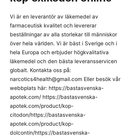
Vi är en leverantör av läkemedel av
farmaceutisk kvalitet och levererar
beställningar av alla storlekar till människor
över hela världen. Vi är bäst i Sverige och i
hela Europa och erbjuder högkvalitativa
läkemedel och den bästa leveransservicen
globalt. Kontakta oss på:
narcotics4health@gmail.com Eller besök vår
webbplats här: https://bastasvenska-
apotek.com/ https://bastasvenska-
apotek.com/product/kop-
citodon/https://bastasvenska-
apotek.com/product/kop-
dolcontin/https://bastasvenska-