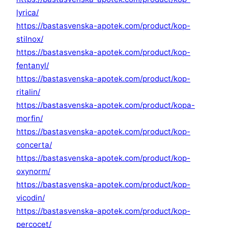
lyrica/
https://bastasvenska-apotek.com/product/kop-
stilnox/
https://bastasvenska-apotek.com/product/kop-
fentanyl/
https://bastasvenska-apotek.com/product/kop-
ritalin/
https://bastasvenska-apotek.com/product/kopa-
morfin/
https://bastasvenska-apotek.com/product/kop-
concerta/
https://bastasvenska-apotek.com/product/kop-
oxynorm/
https://bastasvenska-apotek.com/product/kop-
vicodin/
https://bastasvenska-apotek.com/product/kop-
percocet/