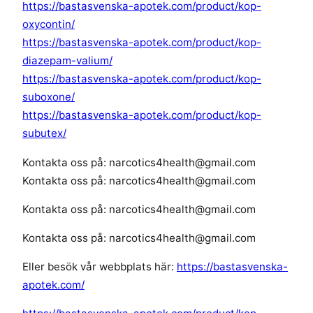
https://bastasvenska-apotek.com/product/kop-
oxycontin/
https://bastasvenska-apotek.com/product/kop-
diazepam-valium/
https://bastasvenska-apotek.com/product/kop-
suboxone/
https://bastasvenska-apotek.com/product/kop-
subutex/
Kontakta oss på: narcotics4health@gmail.com
Kontakta oss på: narcotics4health@gmail.com
Kontakta oss på: narcotics4health@gmail.com
Kontakta oss på: narcotics4health@gmail.com
Eller besök vår webbplats här:
https://bastasvenska-
apotek.com/