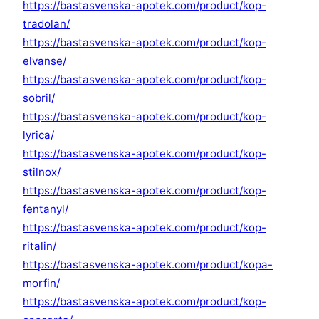
https://bastasvenska-apotek.com/product/kop-
tradolan/
https://bastasvenska-apotek.com/product/kop-
elvanse/
https://bastasvenska-apotek.com/product/kop-
sobril/
https://bastasvenska-apotek.com/product/kop-
lyrica/
https://bastasvenska-apotek.com/product/kop-
stilnox/
https://bastasvenska-apotek.com/product/kop-
fentanyl/
https://bastasvenska-apotek.com/product/kop-
ritalin/
https://bastasvenska-apotek.com/product/kopa-
morfin/
https://bastasvenska-apotek.com/product/kop-