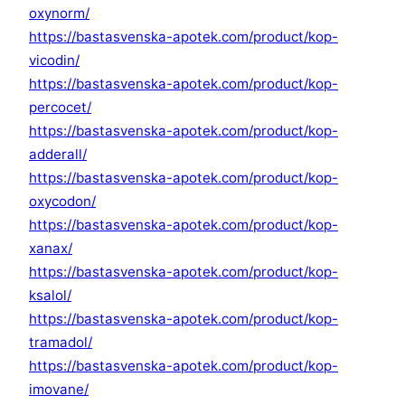
oxynorm/
https://bastasvenska-apotek.com/product/kop-
vicodin/
https://bastasvenska-apotek.com/product/kop-
percocet/
https://bastasvenska-apotek.com/product/kop-
adderall/
https://bastasvenska-apotek.com/product/kop-
oxycodon/
https://bastasvenska-apotek.com/product/kop-
xanax/
https://bastasvenska-apotek.com/product/kop-
ksalol/
https://bastasvenska-apotek.com/product/kop-
tramadol/
https://bastasvenska-apotek.com/product/kop-
imovane/