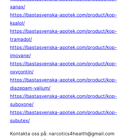
xanax/
https://bastasvenska-apotek.com/product/kop-
ksalol/
https://bastasvenska-apotek.com/product/kop-
tramadol/
https://bastasvenska-apotek.com/product/kop-
imovane/
https://bastasvenska-apotek.com/product/kop-
oxycontin/
https://bastasvenska-apotek.com/product/kop-
diazepam-valium/
https://bastasvenska-apotek.com/product/kop-
suboxone/
https://bastasvenska-apotek.com/product/kop-
subutex/
Kontakta oss på: narcotics4health@gmail.com