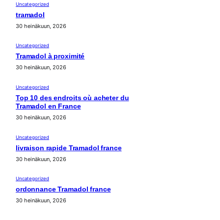
Uncategorized
tramadol
30 heinäkuun, 2026
Uncategorized
Tramadol à proximité
30 heinäkuun, 2026
Uncategorized
Top 10 des endroits où acheter du
Tramadol en France
30 heinäkuun, 2026
Uncategorized
livraison rapide Tramadol france
30 heinäkuun, 2026
Uncategorized
ordonnance Tramadol france
30 heinäkuun, 2026