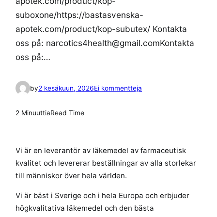
apotek.com/product/kop-
suboxone/https://bastasvenska-
apotek.com/product/kop-subutex/ Kontakta
oss på: narcotics4health@gmail.comKontakta
oss på:…
a
by
2 kesäkuun, 2026
Ei kommentteja
r
t
2 Minuuttia
Read Time
i
k
k
Vi är en leverantör av läkemedel av farmaceutisk
e
kvalitet och levererar beställningar av alla storlekar
l
till människor över hela världen.
i
i
Vi är bäst i Sverige och i hela Europa och erbjuder
n
högkvalitativa läkemedel och den bästa
k