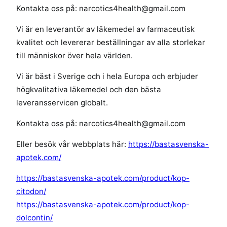
Kontakta oss på: narcotics4health@gmail.com
Vi är en leverantör av läkemedel av farmaceutisk
kvalitet och levererar beställningar av alla storlekar
till människor över hela världen.
Vi är bäst i Sverige och i hela Europa och erbjuder
högkvalitativa läkemedel och den bästa
leveransservicen globalt.
Kontakta oss på: narcotics4health@gmail.com
Eller besök vår webbplats här:
https://bastasvenska-
apotek.com/
https://bastasvenska-apotek.com/product/kop-
citodon/
https://bastasvenska-apotek.com/product/kop-
dolcontin/