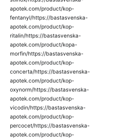
apotek.com/product/kop-
fentanyl/https://bastasvenska-
apotek.com/product/kop-
ritalin/https://bastasvenska-
apotek.com/product/kopa-
morfin/https://bastasvenska-
apotek.com/product/kop-
concerta/https://bastasvenska-
apotek.com/product/kop-
oxynorm/https://bastasvenska-
apotek.com/product/kop-
vicodin/https://bastasvenska-
apotek.com/product/kop-
percocet/https://bastasvenska-
apotek.com/product/kop-