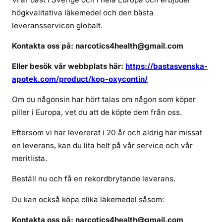
c
högkvalitativa läkemedel och den bästa
o
leveransservicen globalt.
n
t
Kontakta oss på: narcotics4health@gmail.com
i
n
Eller besök vår webbplats här:
https://bastasvenska-
o
apotek.com/product/kop-oxycontin/
n
Om du någonsin har hört talas om någon som köper
l
i
piller i Europa, vet du att de köpte dem från oss.
n
Eftersom vi har levererat i 20 år och aldrig har missat
e
en leverans, kan du lita helt på vår service och vår
meritlista.
Beställ nu och få en rekordbrytande leverans.
Du kan också köpa olika läkemedel såsom:
Kontakta oss på: narcotics4health@gmail.com