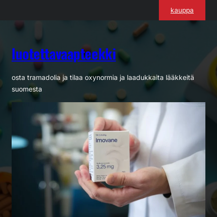
Siirry
kauppa
sisältöön
luotettavaapteekki
osta tramadolia ja tilaa oxynormia ja laadukkaita lääkkeitä
suomesta