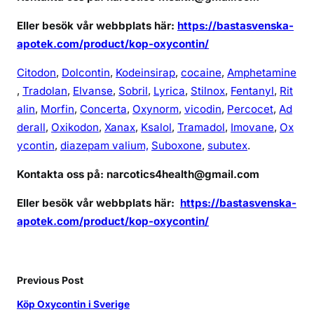
Eller besök vår webbplats här:
https://bastasvenska-
apotek.com/product/kop-oxycontin/
Citodon
,
Dolcontin
,
Kodeinsirap
,
cocaine
,
Amphetamine
,
Tradolan
,
Elvanse
,
Sobril
,
Lyrica
,
Stilnox
,
Fentanyl
,
Rit
alin
,
Morfin
,
Concerta
,
Oxynorm
,
vicodin
,
Percocet
,
Ad
derall
,
Oxikodon
,
Xanax
,
Ksalol
,
Tramadol
,
Imovane
,
Ox
ycontin
,
diazepam valium,
Suboxone
,
subutex
.
Kontakta oss på: narcotics4health@gmail.com
Eller besök vår webbplats här:
https://bastasvenska-
apotek.com/product/kop-oxycontin/
Previous Post
Köp Oxycontin i Sverige