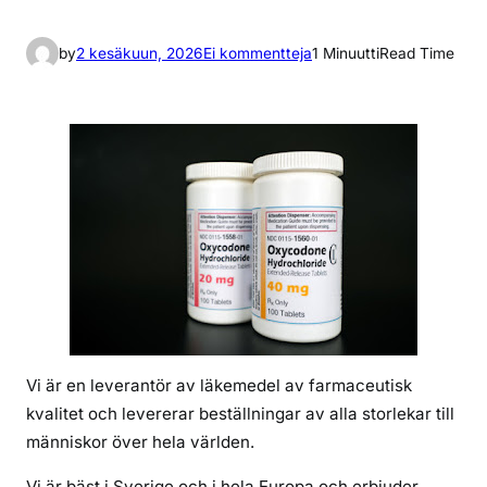
a
by
2 kesäkuun, 2026
Ei kommentteja
1 Minuutti
Read Time
r
t
i
k
k
e
l
i
i
n
K
ö
Vi är en leverantör av läkemedel av farmaceutisk
p
kvalitet och levererar beställningar av alla storlekar till
O
människor över hela världen.
x
y
Vi är bäst i Sverige och i hela Europa och erbjuder